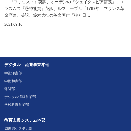
― 『ファウスト』英訳、オーデンの『シェイクスピア講義』、エ
ラスムス『愚神礼賛』英訳、ルフェーブル『1789年―フランス革
命序論』英訳、鈴木大拙の英文著作『禅と日…
2021.03.16
デジタル・流通事業本部
学術洋書部
学術和書部
雑誌部
デジタル情報営業部
学校教育営業部
教育支援システム本部
図書館システム部