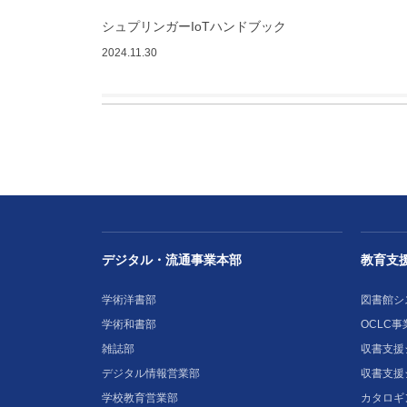
シュプリンガーIoTハンドブック
2024.11.30
デジタル・流通事業本部
教育支
学術洋書部
図書館シ
学術和書部
OCLC事
雑誌部
収書支援シ
デジタル情報営業部
収書支援
学校教育営業部
カタロギ