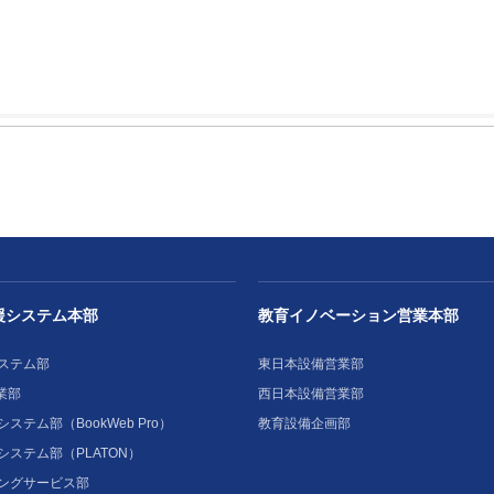
援システム本部
教育イノベーション営業本部
ステム部
東日本設備営業部
業部
西日本設備営業部
ステム部（BookWeb Pro）
教育設備企画部
システム部（PLATON）
ングサービス部