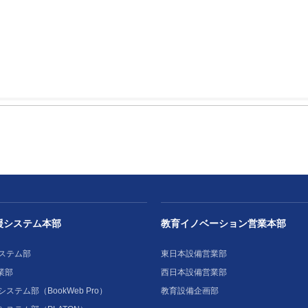
援システム本部
教育イノベーション営業本部
ステム部
東日本設備営業部
業部
西日本設備営業部
ステム部（BookWeb Pro）
教育設備企画部