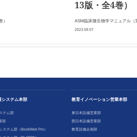
13版・全4巻）
巻）
ASM臨床微生物学マニュアル（第
2023.09.07
援システム本部
教育イノベーション営業本部
ステム部
東日本設備営業部
業部
西日本設備営業部
ステム部（BookWeb Pro）
教育設備企画部