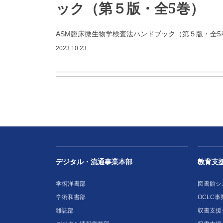
ック（第５版・全5巻）
ASM臨床微生物学検査法ハンドブック（第５版・全5
2023.10.23
デジタル・流通事業本部
教育支
学術洋書部
図書館シ
学術和書部
OCLC事
雑誌部
収書支援シ