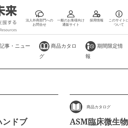
法人外商部門への
一般のお客様向け
採用情報
このサイト
お問合せ
通販サイト
ついて
記事・ニュー
商品カタロ
期間限定情
グ
報
商品カタログ
ハンドブ
ASM臨床微生