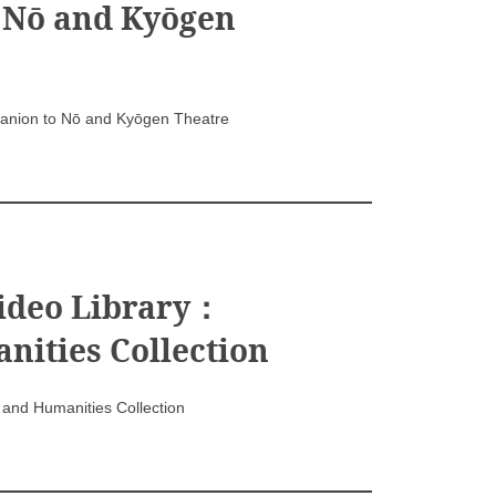
 Nō and Kyōgen
to Nō and Kyōgen Theatre
ideo Library：
nities Collection
and Humanities Collection