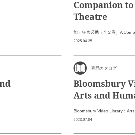
Companion to
Theatre
能・狂言必携（全２巻）A Companion 
2025.04.25
商品カタログ
and
Bloomsbury V
Arts and Huma
Bloomsbury Video Library：Arts 
2023.07.04