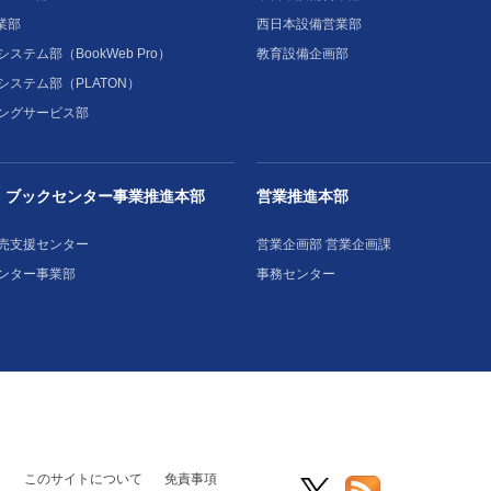
業部
西日本設備営業部
ステム部（BookWeb Pro）
教育設備企画部
システム部（PLATON）
ングサービス部
・ブックセンター事業推進本部
営業推進本部
売支援センター
営業企画部 営業企画課
ンター事業部
事務センター
このサイトについて
免責事項