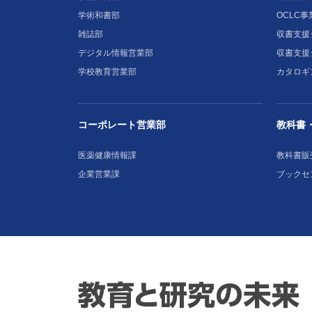
学術和書部
OCLC事
雑誌部
収書支援シ
デジタル情報営業部
収書支援
学校教育営業部
カタロギ
コーポレート営業部
教科書
医薬健康情報課
教科書販
企業営業課
ブックセ