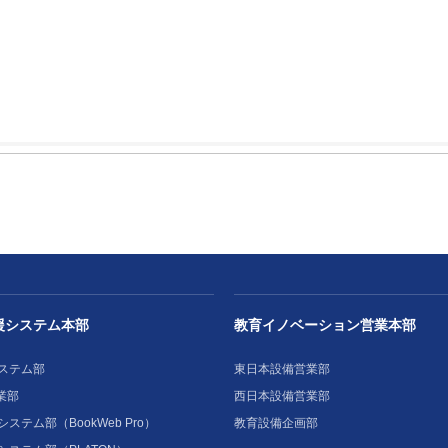
援システム本部
教育イノベーション営業本部
ステム部
東日本設備営業部
業部
西日本設備営業部
ステム部（BookWeb Pro）
教育設備企画部