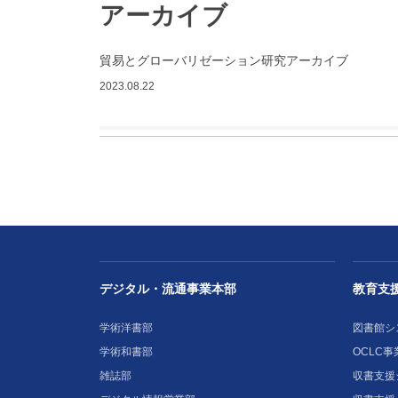
アーカイブ
貿易とグローバリゼーション研究アーカイブ
2023.08.22
デジタル・流通事業本部
教育支
学術洋書部
図書館シ
学術和書部
OCLC事
雑誌部
収書支援シ