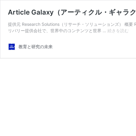
Article Galaxy（アーティクル・ギャ
提供元 Research Solutions（リサーチ・ソリューションズ） 概要
Arti
リバリー提供会社で、世界中のコンテンツと世界 …
続きを読む
Ga
ー
教育と研究の未来
テ
ィ
ク
ル
ギ
ャ
ラ
ク
シ
ー