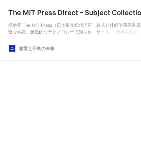
The MIT Press Direct – Subject Collecti
提供元 The MIT Press（日本販売総代理店：株式会社紀伊國屋書店） 
T
密な学識、創造的なテクノロジーで知られ、サイエ …
続きを読む
M
P
教育と研究の未来
D
–
S
C
A