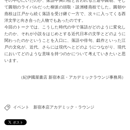
その中心にいたのが、落語中興の祖と言われる三遊亭圓朝、そし
て圓朝のライバルだった柳派の頭取・談洲楼燕枝でした。圓朝や
燕枝は江戸から続く落語を受け継ぐ一方で、次々に入ってくる西
洋文学と向き合った人物でもあったのです。
今回のトークでは、こうした時代の中で落語がどのように変化し
たのか、それが小説をはじめとする近代日本の文学とどのように
関わったのかということを入口に、落語や俳句、戯作といった江
戸の文化が、近代、さらには現代へとどのようにつながり、現代
においてどのような意味を持つのかについて考えていきたいと思
います。
（紀伊國屋書店 新宿本店・アカデミックラウンジ事務局）
イベント
新宿本店アカデミック・ラウンジ