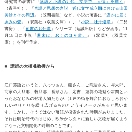
研究書の著書に『
落語と小説の近代 文学で「人情」を描く
』
（青弓社）、『
言語と思想の言説 近代文学成立期における山田
美妙とその周辺
』（笠間書院）など。小説の著書に『
遥かに届く
きみの聲
』（双葉社（双葉文庫））、『
小説 牡丹燈籠
』（二見
書房）、「
司書のお仕事
」シリーズ（勉誠出版）などがある。11
月15日に小説『
週末は、おくのほそ道。
』（双葉社（双葉文
庫））を刊行予定。
講師の大橋准教授から
江戸落語というと、八っつぁん、熊さん、ご隠居さん、与太郎、
商家の大旦那、若旦那、番頭さん、定吉、遊郭の花魁や幇間とい
ったおなじみの登場人物たちが、江戸の街を舞台におもしろおか
しいやりとりを繰り広げるものというイメージがあると思いま
す。しかし、そうではない落語が模索された時期がありました。
それは明治時代のはじめ、欧米から次々に新しい文物が届くよう
になった文明開化の時期のことです。