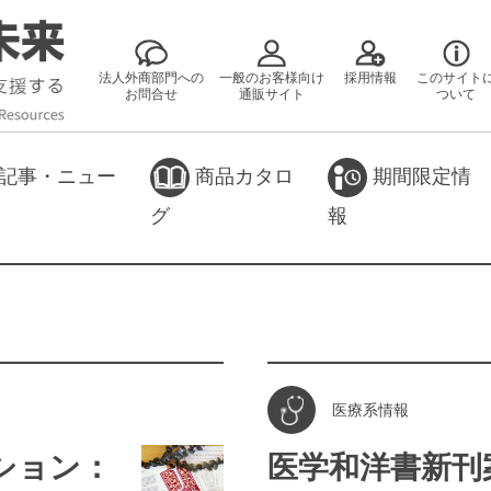
法人外商部門への
一般のお客様向け
採用情報
このサイト
お問合せ
通販サイト
ついて
記事・ニュー
商品カタロ
期間限定情
グ
報
医療系情報
クション：
医学和洋書新刊案