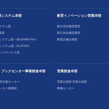
援システム本部
教育イノベーション営業本部
ステム部
東日本設備営業部
業部
西日本設備営業部
ステム部（BookWeb Pro）
教育設備企画部
システム部（PLATON）
ングサービス部
・ブックセンター事業推進本部
営業推進本部
売支援センター
営業企画部 営業企画課
ンター事業部
事務センター