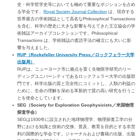
史・科学哲学史等においても極めて重要なポジションを占め
る学会です。
Royal Society Journal Collection
は、現存する
世界最古の学術雑誌として高名なPhilosophical Transactions
を含む、科学の歴史に大きな影響を与えてきた王立協会の学
術雑誌アーカイブコレクションです。Philosophical
Transactions は、学術雑誌の査読手法の確立にも大いに影
響を与えました。
RUP（Rockefeller University Press／ロックフェラー大学
出版局）
RUPは、ニューヨーク市に拠点を置く生物医学研究のリー
ディングユニバーシティであるロックフェラー大学の出版部
門です。科学出版の質と完全性にコミットし、人類の利益の
ために、生命の理解を深める革新的で質の高い研究を行うこ
とを使命としています。
SEG（Society for Exploration Geophysicists／米国物理
探査学会）
SEGは1930年に設立された地球物理学、物理探査工学の分
野における知識と技術の交換、普及、教育を目的とする非営
利の国際的な学会です。ジャーナルおよび書籍の出版、出版