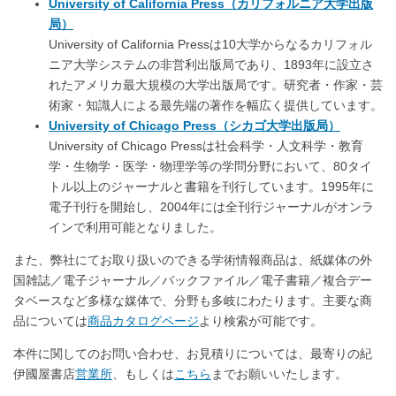
University of California Press（カリフォルニア大学出版
局）
University of California Pressは10大学からなるカリフォル
ニア大学システムの非営利出版局であり、1893年に設立さ
れたアメリカ最大規模の大学出版局です。研究者・作家・芸
術家・知識人による最先端の著作を幅広く提供しています。
University of Chicago Press（シカゴ大学出版局）
University of Chicago Pressは社会科学・人文科学・教育
学・生物学・医学・物理学等の学問分野において、80タイ
トル以上のジャーナルと書籍を刊行しています。1995年に
電子刊行を開始し、2004年には全刊行ジャーナルがオンラ
インで利用可能となりました。
また、弊社にてお取り扱いのできる学術情報商品は、紙媒体の外
国雑誌／電子ジャーナル／バックファイル／電子書籍／複合デー
タベースなど多様な媒体で、分野も多岐にわたります。主要な商
品については
商品カタログページ
より検索が可能です。
本件に関してのお問い合わせ、お見積りについては、最寄りの紀
伊國屋書店
営業所
、もしくは
こちら
までお願いいたします。