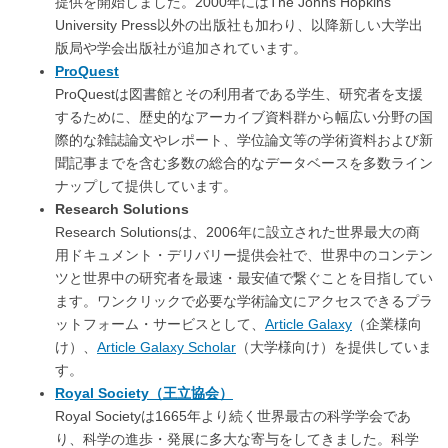
提供を開始しました。2000年にはThe Johns Hopkins
University Press以外の出版社も加わり、以降新しい大学出
版局や学会出版社が追加されています。
ProQuest
ProQuestは図書館とその利用者である学生、研究者を支援
するために、歴史的なアーカイブ資料群から幅広い分野の国
際的な雑誌論文やレポート、学位論文等の学術資料および新
聞記事までを含む多数の総合的なデータベースを多数ライン
ナップして提供しています。
Research Solutions
Research Solutionsは、2006年に設立された世界最大の商
用ドキュメント・デリバリー提供会社で、世界中のコンテン
ツと世界中の研究者を最速・最安値で繋ぐことを目指してい
ます。ワンクリックで必要な学術論文にアクセスできるプラ
ットフォーム・サービスとして、
Article Galaxy
（企業様向
け）、
Article Galaxy Scholar
（大学様向け）を提供していま
す。
Royal Society（王立協会）
Royal Societyは1665年より続く世界最古の科学学会であ
り、科学の進歩・発展に多大な寄与をしてきました。科学