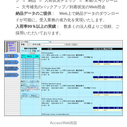
ク → 納品 → 入荷状況チェック → 未着/欠号クレーム
→ 欠号補充のバックアップ／到着状況のWeb照会
納品データのご提供
： Web上で納品データのダウンロー
ドが可能に。受入業務の省力化を実現いたします。
入荷率99％以上の実績
： 数多くの法人様よりご信頼、ご
採用いただいております。
AccessWeb画面