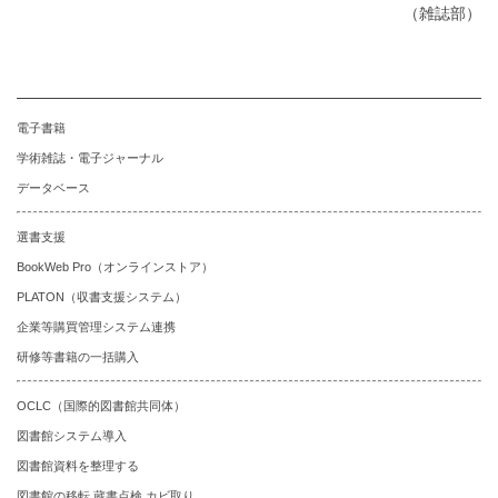
（雑誌部）
電子書籍
学術雑誌・電子ジャーナル
データベース
選書支援
BookWeb Pro（オンラインストア）
PLATON（収書支援システム）
企業等購買管理システム連携
研修等書籍の一括購入
OCLC（国際的図書館共同体）
図書館システム導入
図書館資料を整理する
図書館の移転 蔵書点検 カビ取り