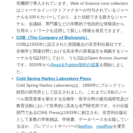
究機関で導入されています。Web of Science core collection
はジャーナルインパクトファクターが付与されているジャー
ナルを100％カバーしており、また信頼できる膨大なジャー
ナル、会議録、専門書などの学際的で包括的な情報源から、
引用ネットワークを活用して新しい情報を発見できます。
COB（The Company of Biologists）
COBは1925年に設立された英国拠点の非営利出版社です。
生物学と関連分野における高水準の原著論文を掲載するジャ
ーナルを5誌刊行しており、うち2誌はOpen Access Journal
です。2020年から
Read＆Publish契約の提案
を開始しまし
た。
Cold Spring Harbor Laboratory Press
Cold Spring Harbor Laboratoryは、1890年にブルックリン
財団の研究所として設立されました。これまでに8名のノー
ベル賞受賞者を輩出する生物学・医学分野の最先端研究及び
教育活動において世界的に高名な名門研究所です。その出版
部門であるCSHL Pressは1933年に創立され、非営利出版社
として多数の学術雑誌、学術書、データベースを出版してい
るほか、プレプリントサーバーの
bioRxiv
、
medRxiv
を運営