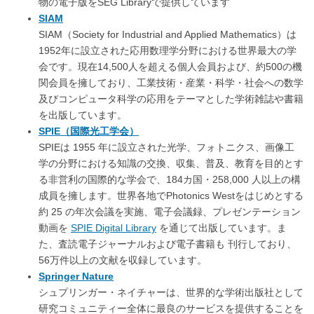
物の電子版をSEG Libraryで提供しています
SIAM
SIAM（Society for Industrial and Applied Mathematics）は
1952年に設立された応用数理学分野における世界最大の学
会です。現在14,500人を超える個人会員および、約500の機
関会員を擁しており、工業技術・産業・科学・社会への数学
及びコンピュータ科学の応用をテーマとした学術雑誌や書籍
を出版しています。
SPIE（国際光工学会）
SPIEは 1955 年に設立された光学、フォトニクス、画像工
学の分野における知識の交換、収集、普及、教育を目的とす
る非営利の国際的な学会で、184カ国・258,000 人以上の構
成員を擁します。世界各地でPhotonics Westをはじめとする
約 25 の年次会議を実施、電子会議録、プレゼンテーション
動画を
SPIE Digital Library
を通じて出版しています。ま
た、査読電子ジャーナルおよび電子書籍も 刊行しており、
56万件以上の文献を収録しています。
Springer Nature
シュプリンガー・ネイチャーは、世界的な学術出版社として
研究コミュニティー全体に最良のサービスを提供することを