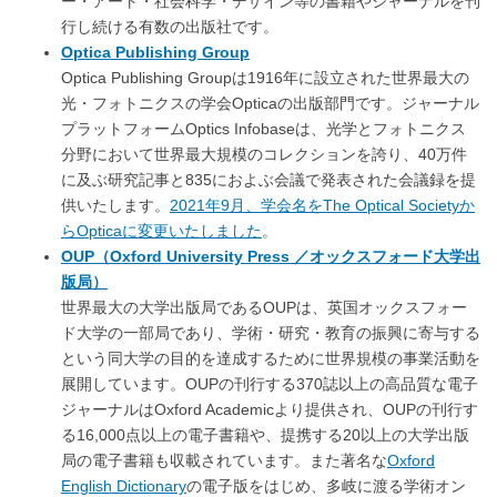
ー・アート・社会科学・デザイン等の書籍やジャーナルを刊
行し続ける有数の出版社です。
Optica Publishing Group
Optica Publishing Groupは1916年に設立された世界最大の
光・フォトニクスの学会Opticaの出版部門です。ジャーナル
プラットフォームOptics Infobaseは、光学とフォトニクス
分野において世界最大規模のコレクションを誇り、40万件
に及ぶ研究記事と835におよぶ会議で発表された会議録を提
供いたします。
2021年9月、学会名をThe Optical Societyか
らOpticaに変更いたしました
。
OUP（Oxford University Press ／オックスフォード大学出
版局）
世界最大の大学出版局であるOUPは、英国オックスフォー
ド大学の一部局であり、学術・研究・教育の振興に寄与する
という同大学の目的を達成するために世界規模の事業活動を
展開しています。OUPの刊行する370誌以上の高品質な電子
ジャーナルはOxford Academicより提供され、OUPの刊行す
る16,000点以上の電子書籍や、提携する20以上の大学出版
局の電子書籍も収載されています。また著名な
Oxford
English Dictionary
の電子版をはじめ、多岐に渡る学術オン