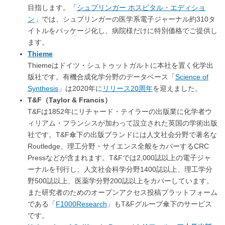
目指します。「
シュプリンガー ホスピタル・エディショ
ン
」では、シュプリンガーの医学系電子ジャーナル約310タ
イトルをパッケージ化し、病院様だけに特別価格でご提供し
ます。
Thieme
Thiemeはドイツ・シュトゥットガルトに本社を置く化学出
版社です。有機合成化学分野のデータベース「
Science of
Synthesis
」は2020年に
リリース20周年
を迎えました。
T&F（Taylor & Francis）
T&Fは1852年にリチャード・テイラーの出版業に化学者ウ
ィリアム・フランシスが加わって設立された英国の学術出版
社です。T&F傘下の出版ブランドには人文社会分野で著名な
Routledge、理工分野・サイエンス全般をカバーするCRC
Pressなどが含まれます。T&Fでは2,000誌以上の電子ジャ
ーナルを刊行し、人文社会科学分野1400誌以上、理工学分
野500誌以上、医薬学分野200誌以上をカバーしています。
また研究者のためのオープンアクセス投稿プラットフォーム
である「
F1000Research
」もT&Fグループ傘下のサービス
です。