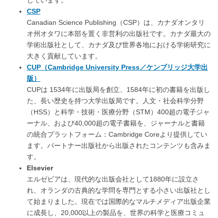
しています。
CSP
Canadian Science Publishing（CSP）は、カナダオンタリ
オ州オタワに本部を置く非営利の出版社です。カナダ最大の
学術出版社として、カナダ及び世界各地における学術研究に
大きく貢献しています。
CUP（Cambridge University Press／ケンブリッジ大学出
版）
CUPは 1534年に出版局を創立、1584年に初の書籍を出版し
た、長い歴史を持つ大学出版局です。人文・社会科学分野
（HSS）と科学・技術・医療分野（STM）400超の電子ジャ
ーナル、および40,000超の電子書籍を、ジャーナルと書籍
の統合プラットフォーム：Cambridge Coreより提供してい
ます。パートナー出版社から出版されたコンテンツも含みま
す。
Elsevier
エルゼビアは、現代的な出版会社として1880年に設立さ
れ、オランダの古典的な学問を専門とする小さい出版社とし
て始まりました。現在では国際的なマルチメディア出版企業
に成長し、20,000以上の製品を、世界の科学と医療コミュ