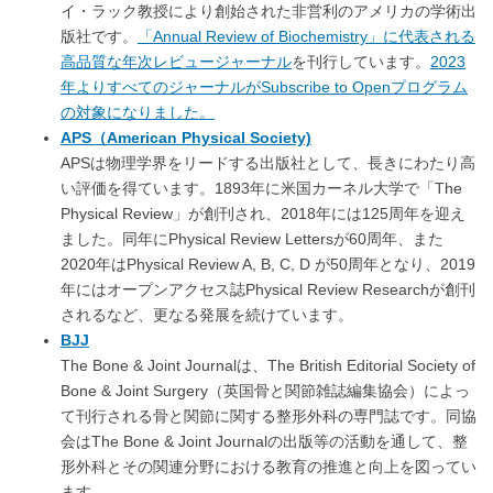
イ・ラック教授により創始された非営利のアメリカの学術出
版社です。
「Annual Review of Biochemistry」に代表される
高品質な年次レビュージャーナル
を刊行しています。
2023
年よりすべてのジャーナルがSubscribe to Openプログラム
の対象になりました。
APS（American Physical Society)
APSは物理学界をリードする出版社として、長きにわたり高
い評価を得ています。1893年に米国カーネル大学で「The
Physical Review」が創刊され、2018年には125周年を迎え
ました。同年にPhysical Review Lettersが60周年、また
2020年はPhysical Review A, B, C, D が50周年となり、2019
年にはオープンアクセス誌Physical Review Researchが創刊
されるなど、更なる発展を続けています。
BJJ
The Bone & Joint Journalは、The British Editorial Society of
Bone & Joint Surgery（英国骨と関節雑誌編集協会）によっ
て刊行される骨と関節に関する整形外科の専門誌です。同協
会はThe Bone & Joint Journalの出版等の活動を通して、整
形外科とその関連分野における教育の推進と向上を図ってい
ます。