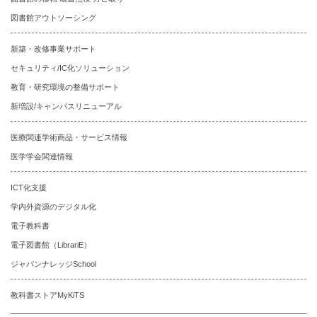
図書館アウトソーシング
新築・改修事業サポート
セキュリティ/IC化ソリューション
教育・研究環境の整備サポート
新増設/キャンパスリニューアル
医療関連学術商品・サービス情報
医学学会関連情報
ICT化支援
学内外資源のデジタル化
電子教科書
電子図書館（LibrariE）
ジャパンナレッジSchool
教科書ストアMyKiTS