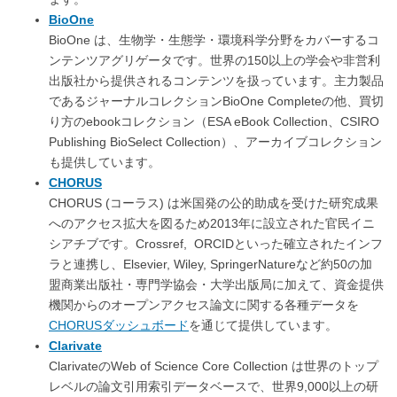
BioOne
BioOne は、生物学・生態学・環境科学分野をカバーするコ
ンテンツアグリゲータです。世界の150以上の学会や非営利
出版社から提供されるコンテンツを扱っています。主力製品
であるジャーナルコレクションBioOne Completeの他、買切
り方のebookコレクション（ESA eBook Collection、CSIRO
Publishing BioSelect Collection）、アーカイブコレクション
も提供しています。
CHORUS
CHORUS (コーラス) は米国発の公的助成を受けた研究成果
へのアクセス拡大を図るため2013年に設立された官民イニ
シアチブです。Crossref, ORCIDといった確立されたインフ
ラと連携し、Elsevier, Wiley, SpringerNatureなど約50の加
盟商業出版社・専門学協会・大学出版局に加えて、資金提供
機関からのオープンアクセス論文に関する各種データを
CHORUSダッシュボード
を通じて提供しています。
Clarivate
ClarivateのWeb of Science Core Collection は世界のトップ
レベルの論文引用索引データベースで、世界9,000以上の研