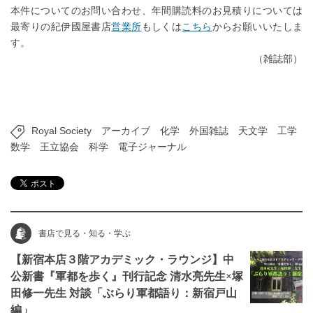
本件についてのお問い合わせ、年間購読料のお見積りについては
最寄りの紀伊國屋書店
営業所
もしくは
こちら
からお願いいたしま
す。
（雑誌部）
Royal Society
アーカイブ
化学
外国雑誌
天文学
工学
数学
王立協会
科学
電子ジャーナル
書店で見る・知る・学ぶ
【新宿本店３階アカデミック・ラウンジ】中
公新書『軍都を歩く』刊行記念 清水亮先生×塚
田修一先生 対談「ぶらり軍都語り：新宿戸山
編」