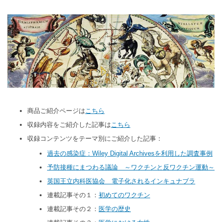
商品ご紹介ページは
こちら
収録内容をご紹介した記事は
こちら
収録コンテンツをテーマ別にご紹介した記事：
過去の感染症：Wiley Digital Archivesを利用した調査事例
予防接種にまつわる議論 ～ワクチンと反ワクチン運動～
英国王立内科医協会 電子化されるインキュナブラ
連載記事その１：
初めてのワクチン
連載記事その２：
医学の歴史