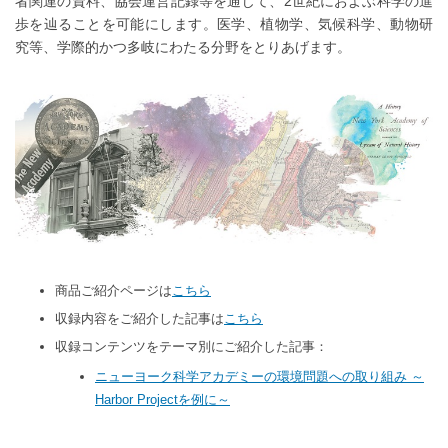
者関連の資料、協会運営記録等を通じて、2世紀におよぶ科学の進
歩を辿ることを可能にします。医学、植物学、気候科学、動物研
究等、学際的かつ多岐にわたる分野をとりあげます。
商品ご紹介ページは
こちら
収録内容をご紹介した記事は
こちら
収録コンテンツをテーマ別にご紹介した記事：
ニューヨーク科学アカデミーの環境問題への取り組み ～
Harbor Projectを例に～