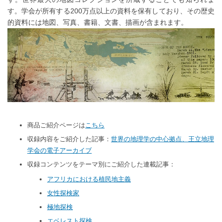
す。学会が所有する200万点以上の資料を保有しており、その歴史
的資料には地図、写真、書籍、文書、描画が含まれます。
商品ご紹介ページは
こちら
収録内容をご紹介した記事：
世界の地理学の中心拠点、王立地理
学会の電子アーカイブ
収録コンテンツをテーマ別にご紹介した連載記事：
アフリカにおける植民地主義
女性探検家
極地探検
エベレスト探検