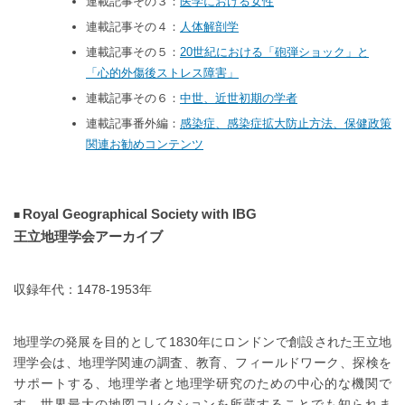
連載記事その３：
医学における女性
連載記事その４：
人体解剖学
連載記事その５：
20世紀における「砲弾ショック」と
「心的外傷後ストレス障害」
連載記事その６：
中世、近世初期の学者
連載記事番外編：
感染症、感染症拡大防止方法、保健政策
関連お勧めコンテンツ
Royal Geographical Society with IBG
王立地理学会アーカイブ
収録年代：1478-1953年
地理学の発展を目的として1830年にロンドンで創設された王立地
理学会は、地理学関連の調査、教育、フィールドワーク、探検を
サポートする、地理学者と地理学研究のための中心的な機関で
す。世界最大の地図コレクションを所蔵することでも知られま