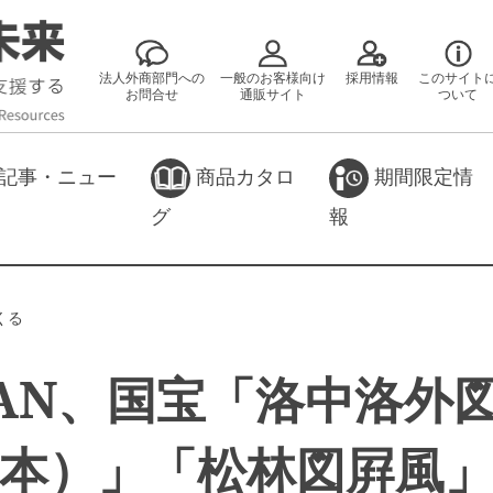
法人外商部門への
一般のお客様向け
採用情報
このサイト
お問合せ
通販サイト
ついて
記事・ニュー
商品カタロ
期間限定情
グ
報
くる
PAN、国宝「洛中洛外
本）」「松林図屛風