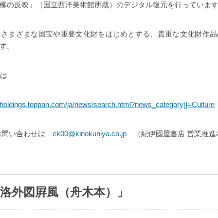
柳の反映」（国立西洋美術館所蔵）のデジタル復元を行っていま
後もさまざまな国宝や重要文化財をはじめとする、貴重な文化財作
す。
業は
.holdings.toppan.com/ja/news/search.html?news_category[]=Culture
お問い合わせは
ek00@kinokuniya.co.jp
（紀伊國屋書店 営業推進
洛外図屛風（舟木本）」