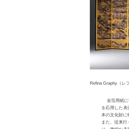
Refina Graph
金箔用紙に密
を応用した表
本の文化財に
また、従来行