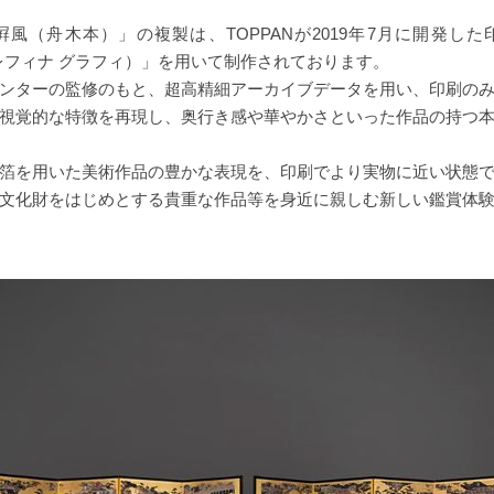
風（舟木本）」の複製は、TOPPANが2019年7月に開発し
phy（レフィナ グラフィ）」を用いて制作されております。
ンターの監修のもと、超高精細アーカイブデータを用い、印刷の
視覚的な特徴を再現し、奥行き感や華やかさといった作品の持つ
箔を用いた美術作品の豊かな表現を、印刷でより実物に近い状態
文化財をはじめとする貴重な作品等を身近に親しむ新しい鑑賞体