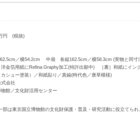
万円 (税抜)
2.5cm／横54.2cm 中扇 各縦162.5cm／横58.3cm (実物と同寸
洋金箔用紙にRefina Graphy加工(特許出願中) ［裏］和紙にイ
（カシュー塗装）／和紙貼り／真鍮(時代色／唐草模様)
株式会社
博物館／文化財活用センター
一部は東京国立博物館の文化財保護・普及・研究活動に役立てられ