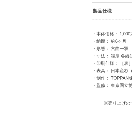
製品仕様
・本体価格： 1,000
・納期： 約6ヶ月
・形態： 六曲一双
・寸法： 端扇 各縦16
・印刷仕様： ［表］
・表具： 日本産杉
・制作： TOPPAN
・監修： 東京国立
※売り上げの