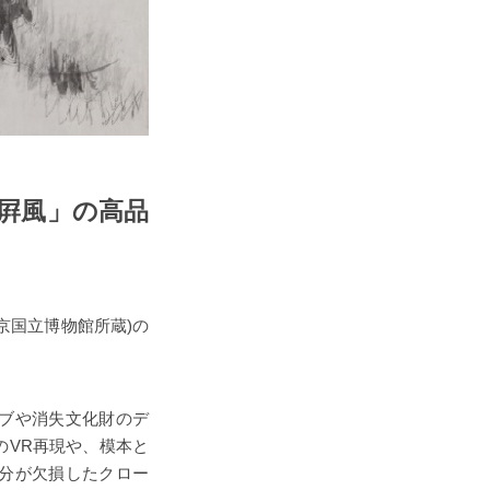
図屛風」の高品
京国立博物館所蔵)の
イブや消失文化財のデ
のVR再現や、模本と
分が欠損したクロー