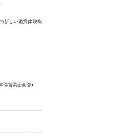
す。
品の新しい鑑賞体験機
本部営業企画部）