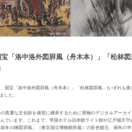
、国宝「洛中洛外図屛風（舟木本）」「松林
発
社は、国宝「洛中洛外図屛風（舟木本）」「松林図屛風」(いずれも東
ました。
内外の貴重な文化財を後世に継承するために実物のデジタルアーカ
んでいます。これまで、帝国ホテル旧本館ライト館や江戸城天守
大坂冬の陣図屛風」（東京国立博物館所蔵）の彩色復元、画布の半