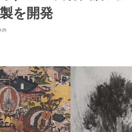
製を開発
6.25