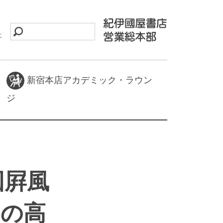
に
新宿本店アカデミック・ラウン
ジ
図屛風
」の高