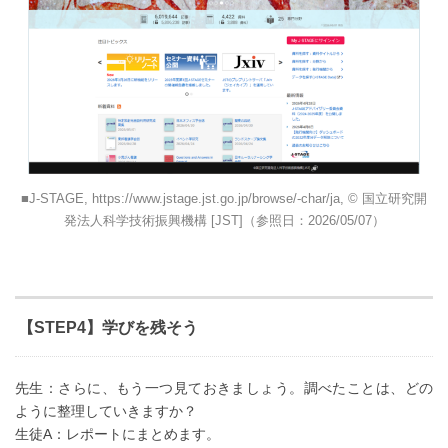
J-STAGE, https://www.jstage.jst.go.jp/browse/-char/ja, © 国立研究開
発法人科学技術振興機構 [JST]（参照日：2026/05/07）
【STEP4】学びを残そう
先生：さらに、もう一つ見ておきましょう。調べたことは、どの
ように整理していきますか？
生徒A：レポートにまとめます。