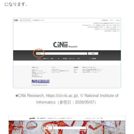
になります。
CiNii Research, https://cir.nii.ac.jp/, © National Institute of
Informatics（参照日：2026/05/07）