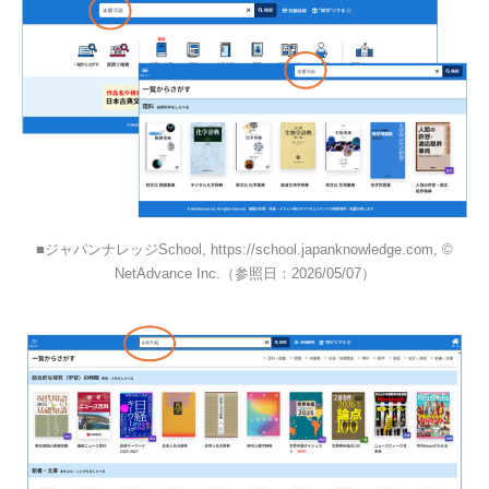
ジャパンナレッジSchool, https://school.japanknowledge.com, ©
NetAdvance Inc.（参照日：2026/05/07）