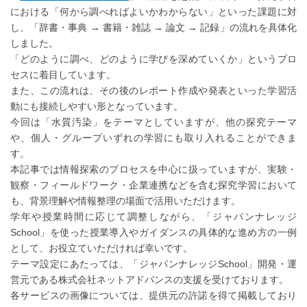
における「何から調べればよいかわからない」といった課題に対
し、「辞書・事典 → 書籍・雑誌 → 論文 → 記録」の流れを具体化
しました。
「どのように調べ、どのように学びを深めていくか」というプロ
セスに着目しています。
また、この流れは、その後のレポート作成や発表といった学習活
動にも接続しやすい形となっています。
今回は「水質汚染」をテーマとしていますが、他の探究テーマ
や、個人・グループいずれの学習にも取り入れることができま
す。
本記事では情報探索のプロセスを中心に扱っていますが、実験・
観察・フィールドワーク・企業連携などを含む探究学習において
も、背景理解や情報整理の場面で活用いただけます。
学年や授業時間に応じて調整しながら、「ジャパンナレッジ
School」を使った授業導入やガイダンスの具体的な進め方の一例
として、お役立ていただければ幸いです。
テーマ設定にあたっては、「ジャパンナレッジSchool」開発・運
営元である株式会社ネットアドバンスの支援を受けております。
各サービスの画像については、提供元の許諾を得て掲載しており