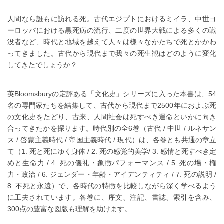
人間なら誰もに訪れる死。古代エジプトにおけるミイラ、中世ヨ
ーロッパにおける黒死病の流行、二度の世界大戦による多くの戦
没者など、時代と地域を越えて人々は様々なかたちで死とかかわ
ってきました。古代から現代まで我々の死生観はどのように変化
してきたでしょうか？
英Bloomsburyの定評ある「文化史」シリーズに入った本書は、54
名の専門家たちを結集して、古代から現代まで2500年におよぶ死
の文化史をたどり、古来、人間社会は死すべき運命といかに向き
合ってきたかを探ります。時代別の全6巻（古代 / 中世 / ルネサン
ス / 啓蒙主義時代 / 帝国主義時代 / 現代）は、各巻とも共通の章立
て（1. 死と死にゆく身体 / 2. 死の感覚的美学/ 3. 感情と死すべき定
めと生命力 / 4. 死の儀礼・象徴パフォーマンス / 5. 死の場・権
力・政治 / 6. ジェンダー・年齢・アイデンティティ / 7. 死の説明 /
8. 不死と永遠）で、各時代の特徴を比較しながら深く学べるよう
に工夫されています。各巻に、序文、注記、書誌、索引を含み、
300点の豊富な図版も理解を助けます。