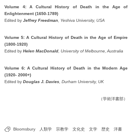
Volume 4: A Cultural History of Death in the Age of
Enlightenment (1650-1789)
Edited by
Jeffrey Freedman
, Yeshiva University, USA
Volume 5: A Cultural History of Death in the
Age of Empire
(1800-1920)
Edited by
Helen MacDonald
, University of Melbourne, Australia
Volume 6: A Cultural History of Death in the
Modern Age
(1920-
2000+)
Edited by
Douglas J. Davies
, Durham University, UK
（学術洋書部）
Bloomsbury
人類学
宗教学
文化史
文学
歴史
洋書