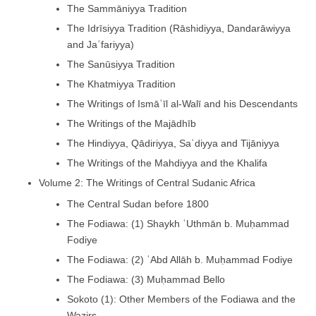
The Sammāniyya Tradition
The Idrīsiyya Tradition (Rāshidiyya, Dandarāwiyya
and Jaʿfariyya)
The Sanūsiyya Tradition
The Khatmiyya Tradition
The Writings of Ismāʿīl al-Walī and his Descendants
The Writings of the Majādhīb
The Hindiyya, Qādiriyya, Saʿdiyya and Tijāniyya
The Writings of the Mahdiyya and the Khalifa
Volume 2: The Writings of Central Sudanic Africa
The Central Sudan before 1800
The Fodiawa: (1) Shaykh ʿUthmān b. Muḥammad
Fodiye
The Fodiawa: (2) ʿAbd Allāh b. Muḥammad Fodiye
The Fodiawa: (3) Muḥammad Bello
Sokoto (1): Other Members of the Fodiawa and the
Wazirs