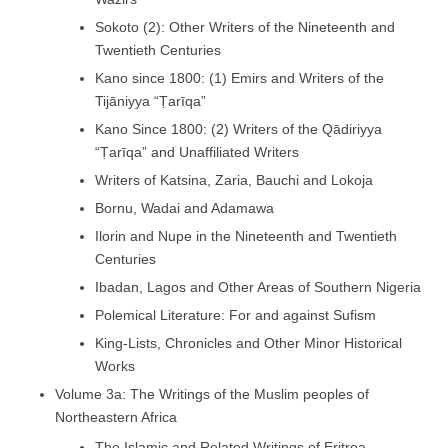
Sokoto (2): Other Writers of the Nineteenth and
Twentieth Centuries
Kano since 1800: (1) Emirs and Writers of the
Tijāniyya “Ṭarīqa”
Kano Since 1800: (2) Writers of the Qādiriyya
“Ṭarīqa” and Unaffiliated Writers
Writers of Katsina, Zaria, Bauchi and Lokoja
Bornu, Wadai and Adamawa
Ilorin and Nupe in the Nineteenth and Twentieth
Centuries
Ibadan, Lagos and Other Areas of Southern Nigeria
Polemical Literature: For and against Sufism
King-Lists, Chronicles and Other Minor Historical
Works
Volume 3a: The Writings of the Muslim peoples of
Northeastern Africa
The Islamic and Related Writings of Eritrea