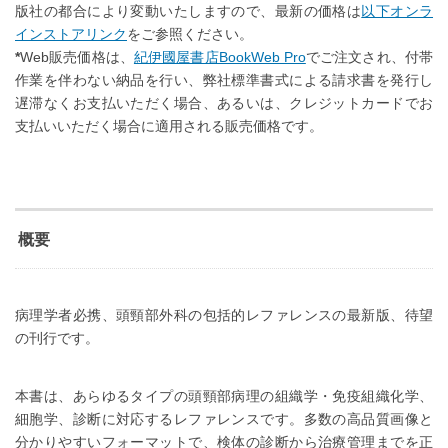
版社の都合により変動いたしますので、最新の価格は
以下オンラ
インストアリンク
をご参照ください。
*
Web販売価格は、
紀伊國屋書店BookWeb Pro
でご注文され、付帯
作業を伴わない納品を行い、弊社標準書式による請求書を発行し
遅滞なくお支払いただく場合、あるいは、クレジットカードでお
支払いいただく場合に適用される販売価格です。
概要
病理学者必携、頭頸部外科の包括的レファレンスの最新版、待望
の刊行です。
本書は、あらゆるタイプの頭頸部病理の組織学・免疫組織化学、
細胞学、診断に対応するレファレンスです。多数の高品質画像と
分かりやすいフォーマットで、検体の診断から治療管理までを正