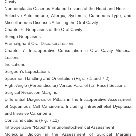
Cavity
Nonneoplastic Osseous-Related Lesions of the Head and Neck
Selective Autoimmune, Allergic, Systemic, Cutaneous-Type, and
Miscellaneous Diseases Affecting the Oral Cavity
Chapter 6. Neoplasms of the Oral Cavity
Benign Neoplasms
Premalignant Oral Diseases/Lesions
Chapter 7. Intraoperative Consultation in Oral Cavity Mucosal
Lesions
Indications
Surgeon’s Expectations
Specimen Handling and Orientation (Figs. 7.1 and 7.2)
Right-Angle (Perpendicular) Versus Parallel (En Face) Sections
Surgical Resection Margins
Differential Diagnosis or Pitfalls in the Intraoperative Assessment
of Squamous Cell Carcinoma, Including Intraepithelial Dysplasia
and Invasive Carcinoma
Contraindications (Fig. 7.11)
Intraoperative “Rapid” Immunohistochemical Assessment
Molecular Biology in the Assessment of Surgical Margins