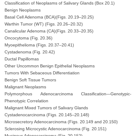
Classification of Neoplasms of Salivary Glands (Box 20.1)
Benign Neoplasms
Basal Cell Adenoma (BCA)(Figs. 20.19–20.25)
Warthin Tumor (WT) (Figs. 20.26–20.32)
Canalicular Adenoma (CA)(Figs. 20.33–20.35)
Oncocytoma (Fig. 20.36)
Myoepithelioma (Figs. 20.37–20.41)
Cystadenoma (Fig. 20.42)
Ductal Papillomas
Other Uncommon Benign Epithelial Neoplasms
Tumors With Sebaceous Differentiation
Benign Soft Tissue Tumors
Malignant Neoplasms
Polymorphous Adenocarcinoma Classification—Genotypic-
Phenotypic Correlation
Malignant Mixed Tumors of Salivary Glands
Cystadenocarcinoma (Figs. 20.145–20.148)
Microsecretory Adenocarcinoma (Figs. 20.149 and 20.150)
Sclerosing Microcystic Adenocarcinoma (Fig. 20.151)
Mucinous Adenocarcinoma (Fig. 20.152)