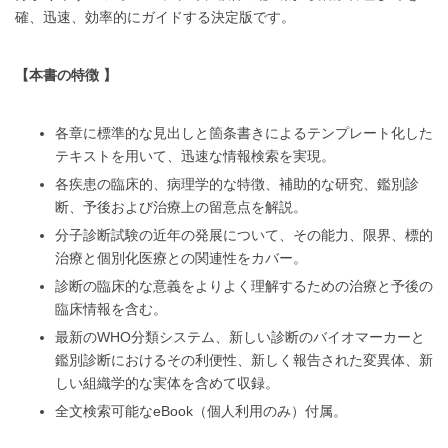
確、迅速、効率的にガイドする決定版です。
【本書の特徴 】
各章に標準的な見出しと箇条書きによるテンプレート化した
テキストを用いて、迅速な情報検索を実現。
各疾患の臨床的、病理学的な特徴、補助的な研究、鑑別診
断、予後および治療上の留意点を解説。
分子診断試験の近年の発展について、その能力、限界、標的
治療と個別化医療との関連性をカバー。
診断の臨床的な意義をよりよく理解するための治療と予後の
臨床情報を含む。
最新の
WHO
分類システム、新しい診断のバイオマーカーと
鑑別診断におけるその利便性、新しく報告された変異体、新
しい組織学的な実体を含めて収録。
全文検索可能な
eBook
（個人利用のみ）付属。