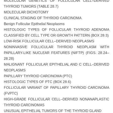
MOLECULAR GENETICS OF FOLLICULAR CELL–DERIVED
THYROID TUMORS (TABLE 28.7)
MOLECULAR DICHOTOMY
CLINICAL STAGING OF THYROID CARCINOMA
Benign Follicular Epithelial Neoplasms
HISTOLOGIC TYPES OF FOLLICULAR THYROID ADENOMA
CLASSIFIED BY CELL TYPE OR GROWTH PATTERN (BOX 28.3)
LOW-RISK FOLLICULAR CELL–DERIVED NEOPLASMS
NONINVASIVE FOLLICULAR THYROID NEOPLASM WITH
PAPILLARY-LIKE NUCLEAR FEATURES (NIFTP) (FIGS. 28.24–
28.28)
MALIGNANT FOLLICULAR EPITHELIAL AND C CELL–DERIVED
NEOPLASMS
PAPILLARY THYROID CARCINOMA (PTC)
HISTOLOGIC TYPES OF PTC (BOX 28.6)
FOLLICULAR VARIANT OF PAPILLARY THYROID CARCINOMA
(FVPTC)
HIGH-GRADE FOLLICULAR CELL–DERIVED NONANAPLASTIC
THYROID CARCINOMAS
UNUSUAL EPITHELIAL TUMORS OF THE THYROID GLAND