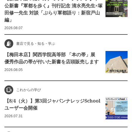
公新書『軍都を歩く』刊行記念 清水亮先生×塚
田修一先生 対談「ぶらり軍都語り：新宿戸山
編」
2026.08.07
書店で見る・知る・学ぶ
【梅田本店】関西学院高等部 「本の帯」展
優秀作品の帯が付いた新書を店頭販売します
2026.08.05
これからの学び
【8/4（火）】第3回ジャパンナレッジSchool
ユーザー会開催
2026.07.31