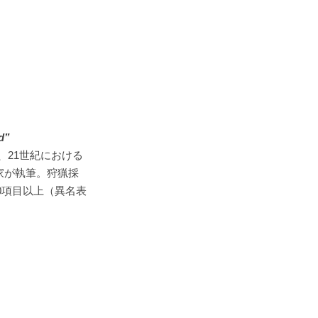
d”
える、21世紀における
家が執筆。狩猟採
0項目以上（異名表