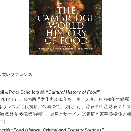
刊の二大レファレンス
li & Peter Scholliers 編
“Cultural History of Food”
2012年）。食の西洋文化史2500年を、第一人者たちの執筆で網
ネサンス／近代初期／帝国時代／現代）は、①食の生産 ②食のシス
治 ⑤外食 ⑥職業的料理、厨房とサービス ⑦家庭と家事 ⑧身体と精
どる。
lcher編
“Food History: Critical and Primary Sources”