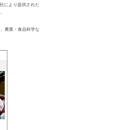
版社により提供された
す。
営、農業・食品科学な
。