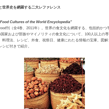
と世界史を網羅する二大レファレンス
Food Cultures of the World Encyclopedia”
nwood刊（全4巻、2011年）。世界の食文化を網羅する、包括的か
上の国家および部族やマイノリティの食文化について、100人以上の
、料理法、レシピ、外食、祝祭日、健康にわたる情報の宝庫。図解
レシピ付きで紹介。