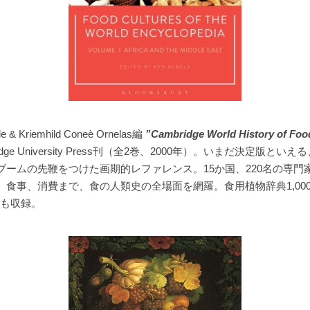
ple & Kriemhild Coneè Ornelas編
”Cambridge World History of Foo
idge University Press刊（全2巻、2000年）。いまだ決定版とい
ブームの先鞭をつけた画期的レファレンス。15か国、220名の専門
、食事、消費まで、食の人類史の全場面を網羅。食用植物辞典1,00
）も収録。