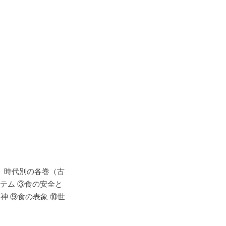
羅。時代別の各巻（古
テム ③食の安全と
神 ⑨食の表象 ⑩世