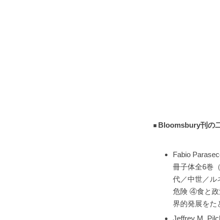
Bloomsbury
Fabio Paraseco
冊子体全6巻（
代／中世／ル
危険 ④食と政
界的発展をた
Jeffrey M. Pi