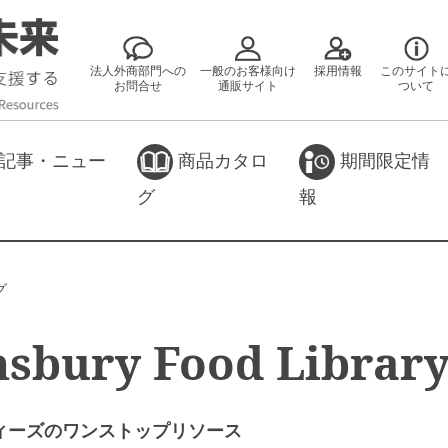
法人外商部門への
一般のお客様向け
採用情報
このサイト
お問合せ
通販サイト
ついて
記事・ニュー
商品カタロ
期間限定情
グ
報
グ
sbury Food Librar
ィーズのワンストップリソース