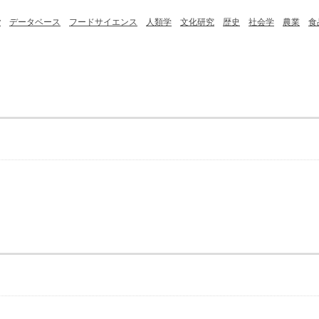
y
データベース
フードサイエンス
人類学
文化研究
歴史
社会学
農業
食