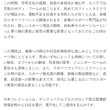
この時期、市民文化の成熟、娯楽の多様化が進む中、ロシアでは
空前のボディ・ブームが起こります。初めてのフィットネスクラ
ブが開設され、運動不足を自覚する市民たちが次々と入会、各種
のスポーツイベントも開催されます。多数のスポーツ専門誌が刊
行され、新しいスポーツ用品の開発、自転車やスポーツカーとい
った乗り物の製造と販売が重要な産業となってきたのもこの頃か
らです。
この潮流は、健康への関心や社交的身体的な楽しみとしてのスポ
ーツ熱にとどまらず、男女いずれにとっても肉体についての新し
い観念、タブーからの解放、性道徳の変革、ジェンダー･ロールの
変化をも意味しました。また、スポーツウェアというファッショ
ン分野の拡大、スポーツ観光業の興隆、新種の製品開発など、産
業、経済面への影響も多大です。現代にも通じるロシアのスポー
ツ教育の源流を探ることも可能です。
※本コレクションは、サンクトペテルブルクのロシア国立図書館
所蔵史料から13点を選び、電子化してご提供するものです。