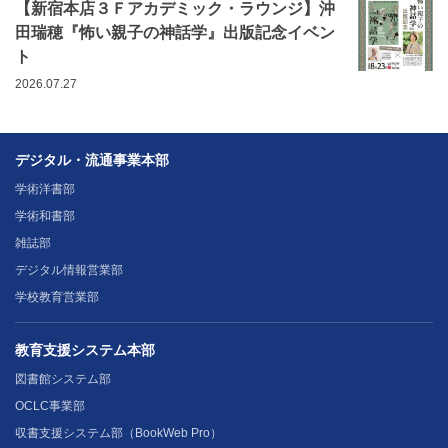
【新宿本店３Ｆアカデミック・ラウンジ】沖
田瑞穂『怖い親子の神話学』出版記念イベン
ト
2026.07.27
デジタル・流通事業本部
学術洋書部
学術和書部
雑誌部
デジタル情報営業部
学校教育営業部
教育支援システム本部
図書館システム部
OCLC事業部
収書支援システム部（BookWeb Pro）