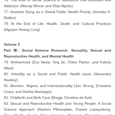
Addiction (Wendy Mincer and Elias Mpofu)
77: Assisted Dying as a Global Public Health Priority (Annetta H.
Mallon)
78: At the End of Life: Health, Death, and Cultural Practices
(Nguyen Hoang Long)
Volume 3
Part Ⅷ: Social Science Research, Sexuality, Sexual and
Reproductive Health, and Mental Health
79: Motherhood (Eva Neely, Ying Jin, Chloe Parton, and Felicity
Ware)
80: Infertility as a Social and Public Health Issue (Alexandra
Hawkey)
81: Abortion, Stigma, and Intersectionality (Joe Strong, Ernestina
Coast, and Rishita Nandagiri)
82: Childbirth and Birth Care (Bregje Christina de Kok)
83: Sexual and Reproductive Health and Young People: A Social
Science Approach (Rashmi Pithavadian, Pranee Liamputtong,