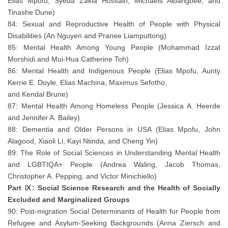
Elias Mpofu, Syeda Zakia Hossain, Michaels Aibangbee, and
Tinashe Dune)
84: Sexual and Reproductive Health of People with Physical
Disabilities (An Nguyen and Pranee Liamputtong)
85: Mental Health Among Young People (Mohammad Izzat
Morshidi and Mui-Hua Catherine Toh)
86: Mental Health and Indigenous People (Elias Mpofu, Aunty
Kerrie E. Doyle, Elias Machina, Maximus Sefotho,
and Kendal Brune)
87: Mental Health Among Homeless People (Jessica A. Heerde
and Jennifer A. Bailey)
88: Dementia and Older Persons in USA (Elias Mpofu, John
Alagood, Xiaoli Li, Kayi Ntinda, and Cheng Yin)
89: The Role of Social Sciences in Understanding Mental Health
and LGBTIQA+ People (Andrea Waling, Jacob Thomas,
Christopher A. Pepping, and Victor Minichiello)
Part Ⅸ: Social Science Research and the Health of Socially
Excluded and Marginalized Groups
90: Post-migration Social Determinants of Health for People from
Refugee and Asylum-Seeking Backgrounds (Anna Ziersch and