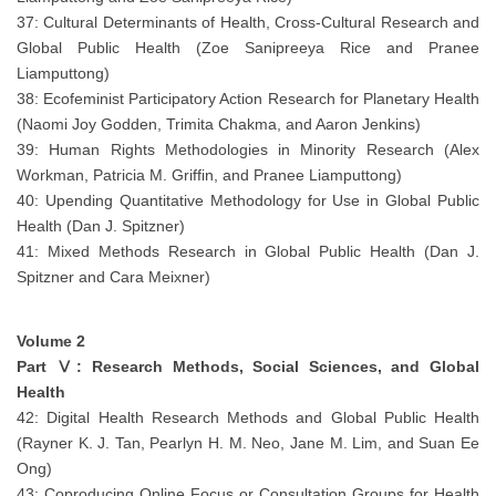
37: Cultural Determinants of Health, Cross-Cultural Research and
Global Public Health (Zoe Sanipreeya Rice and Pranee
Liamputtong)
38: Ecofeminist Participatory Action Research for Planetary Health
(Naomi Joy Godden, Trimita Chakma, and Aaron Jenkins)
39: Human Rights Methodologies in Minority Research (Alex
Workman, Patricia M. Griffin, and Pranee Liamputtong)
40: Upending Quantitative Methodology for Use in Global Public
Health (Dan J. Spitzner)
41: Mixed Methods Research in Global Public Health (Dan J.
Spitzner and Cara Meixner)
Volume 2
Part Ⅴ: Research Methods, Social Sciences, and Global
Health
42: Digital Health Research Methods and Global Public Health
(Rayner K. J. Tan, Pearlyn H. M. Neo, Jane M. Lim, and Suan Ee
Ong)
43: Coproducing Online Focus or Consultation Groups for Health