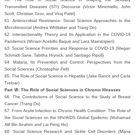
Transmitted Diseases (STI) Discourse (Victor Minichiello, John
Scott, Christian Grov, and Viraj Patel)
61: Antimicrobial Resistance: Social Science Approaches to the
Microbiosocial (Andrea Whittaker and Trang Do)
62: Intersectionality Theory and Its Application in the COVID-19
Pandemics (Míriam Acebillo-Baqué and Lara Maestripieri)
63: Social Science Priorities and Response to COVID-19 (Megan
Schmidt-Sane, Tabitha Hrynick, and Santiago Ripoll)
64: Malaria, Its Prevention and Control: Perspectives from the
Social Sciences (Christopher Pell)
65: The Role of Social Science in Hepatitis (Jake Rance and Carla
Treloar)
Part Ⅶ: The Role of Social Sciences in Chronic Illnesses
66: The Contributions of Social Science to the Study of Breast
Cancer (Trang Do)
67: From Acute Infection to Chronic Health Condition: The Role of
the Social Sciences on the HIV/AIDS Global Epidemic (Muhamad
Alif Bin Ibrahim and Lai Peng Ho)
68: Social Science Research and Sickle Cell Disorders (Maria