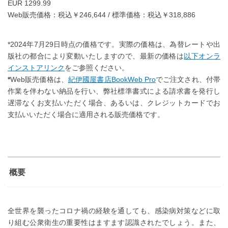
EUR 1299.99
Web販売価格：税込￥246,644 / 標準価格：税込￥318,886
*2024年7月29日時点の価格です。実際の価格は、為替レートや出
版社の都合により変動いたしますので、最新の価格は
以下オンラ
インストアリンク
をご参照ください。
*
Web販売価格は、
紀伊國屋書店BookWeb Pro
でご注文され、付帯
作業を伴わない納品を行い、弊社標準書式による請求書を発行し
遅滞なくお支払いただく場合、あるいは、クレジットカードでお
支払いいただく場合に適用される販売価格です。
概要
全世界を襲ったコロナ禍の経験を通しても、感染病対策などに取
り組む公衆衛生の重要性はますます認識されたでしょう。また、