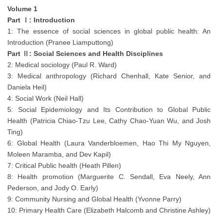
Volume 1
Part Ⅰ: Introduction
1: The essence of social sciences in global public health: An
Introduction (Pranee Liamputtong)
Part Ⅱ: Social Sciences and Health Disciplines
2: Medical sociology (Paul R. Ward)
3: Medical anthropology (Richard Chenhall, Kate Senior, and
Daniela Heil)
4: Social Work (Neil Hall)
5: Social Epidemiology and Its Contribution to Global Public
Health (Patricia Chiao-Tzu Lee, Cathy Chao-Yuan Wu, and Josh
Ting)
6: Global Health (Laura Vanderbloemen, Hao Thi My Nguyen,
Moleen Maramba, and Dev Kapil)
7: Critical Public health (Heath Pillen)
8: Health promotion (Marguerite C. Sendall, Eva Neely, Ann
Pederson, and Jody O. Early)
9: Community Nursing and Global Health (Yvonne Parry)
10: Primary Health Care (Elizabeth Halcomb and Christine Ashley)