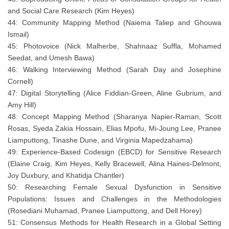
and Social Care Research (Kim Heyes)
44: Community Mapping Method (Naiema Taliep and Ghouwa
Ismail)
45: Photovoice (Nick Malherbe, Shahnaaz Suffla, Mohamed
Seedat, and Umesh Bawa)
46: Walking Interviewing Method (Sarah Day and Josephine
Cornell)
47: Digital Storytelling (Alice Fiddian-Green, Aline Gubrium, and
Amy Hill)
48: Concept Mapping Method (Sharanya Napier-Raman, Scott
Rosas, Syeda Zakia Hossain, Elias Mpofu, Mi-Joung Lee, Pranee
Liamputtong, Tinashe Dune, and Virginia Mapedzahama)
49: Experience-Based Codesign (EBCD) for Sensitive Research
(Elaine Craig, Kim Heyes, Kelly Bracewell, Alina Haines-Delmont,
Joy Duxbury, and Khatidja Chantler)
50: Researching Female Sexual Dysfunction in Sensitive
Populations: Issues and Challenges in the Methodologies
(Rosediani Muhamad, Pranee Liamputtong, and Dell Horey)
51: Consensus Methods for Health Research in a Global Setting