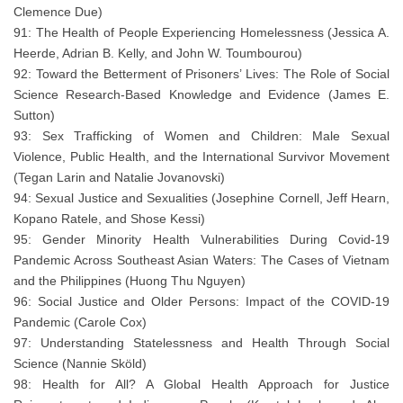
Clemence Due)
91: The Health of People Experiencing Homelessness (Jessica A.
Heerde, Adrian B. Kelly, and John W. Toumbourou)
92: Toward the Betterment of Prisoners’ Lives: The Role of Social
Science Research-Based Knowledge and Evidence (James E.
Sutton)
93: Sex Trafficking of Women and Children: Male Sexual
Violence, Public Health, and the International Survivor Movement
(Tegan Larin and Natalie Jovanovski)
94: Sexual Justice and Sexualities (Josephine Cornell, Jeff Hearn,
Kopano Ratele, and Shose Kessi)
95: Gender Minority Health Vulnerabilities During Covid-19
Pandemic Across Southeast Asian Waters: The Cases of Vietnam
and the Philippines (Huong Thu Nguyen)
96: Social Justice and Older Persons: Impact of the COVID-19
Pandemic (Carole Cox)
97: Understanding Statelessness and Health Through Social
Science (Nannie Sköld)
98: Health for All? A Global Health Approach for Justice