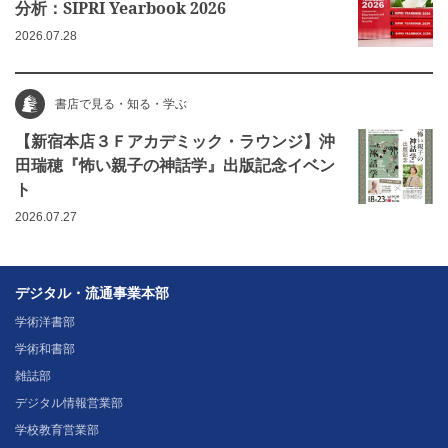
分析：SIPRI Yearbook 2026
2026.07.28
書店で見る・知る・学ぶ
【新宿本店３Ｆアカデミック・ラウンジ】沖
田瑞穂『怖い親子の神話学』出版記念イベン
ト
2026.07.27
デジタル・流通事業本部
学術洋書部
学術和書部
雑誌部
デジタル情報営業部
学校教育営業部