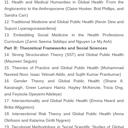
11: Health and Medical Humanities in Global Health: From the
Anglocentric to the Anthropocene (Claire Hooker, Brid Phillips, and
Sandra Carr)
12: Traditional Medicine and Global Public Health (Kevin Dew and
Supuni Liyanagunawardena)
13: Embedding Social Medicine in the Health Professions
Curriculum (Zarrin Seema Siddiqui and Nguyen Le My Anh)
Part Ⅲ: Theoretical Frameworks and Social Sciences
14: Strong Structuration Theory (SST) and Global Public Health
(Maureen Seguin)
15: Theories of Practice and Global Public Health (Muhammad
Naveed Noor, Isaac Yeboah Addo, and Sujith Kumar Prankumar)
16: Gender Theory and Global Public Health (Shane A.
Kavanagh, Greer Lamaro Haintz, Hayley McKenzie, Tricia Ong,
and Feyisola Opeyemi Adeleye)
17: Intersectionality and Global Public Health (Emma Heard and
Britta Wigginton)
18: Intersectional Risk Theory and Global Public Health (Anna
Olofsson and Katarina Giritli Nygren)
19: Decolonial Methodology in Social Scientific Studies of Global