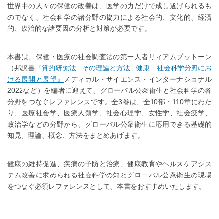
世界中の人々の保健の改善は、医学の力だけで成し遂げられるも
のでなく、社会科学の諸分野の協力による社会的、文化的、経済
的、政治的な諸要因の分析と対策が必要です。
本書は、保健・医療の社会調査法の第一人者リィアムプットーン
（邦訳書
『質的研究法 : その理論と方法 : 健康・社会科学分野にお
ける展開と展望』
メディカル・サイエンス・インターナショナル
2022など）を編者に迎えて、グローバル公衆衛生と社会科学の各
分野をつなぐレファレンスです。全3巻は、全10部・110章にわた
り、医療社会学、医療人類学、社会心理学、女性学、社会疫学、
政治学などの分野から、グローバル公衆衛生に応用できる基礎的
知見、理論、概念、方法をまとめあげます。
健康の維持促進、疾病の予防と治療、健康教育やヘルスケアシス
テム改善に求められる社会科学の知とグローバル公衆衛生の現場
をつなぐ必須レファレンスとして、本書をおすすめいたします。