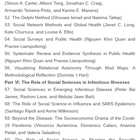
(Simon A. Carter, Allison Tong, Jonathan C. Craig,
Armando Teixeira-Pinto, and Karine E. Manera)
52: The Delphi Method (Ghouwa Ismail and Naiema Taliep)
53: Social Network Methods and Global Health (Janet C. Long,
Kate Churruca, and Louise A. Ellis)
54: Social Surveys and Public Health (Nguyen Khoi Quan and
Pranee Liamputtong)
55: Systematic Review and Evidence Synthesis in Public Health
(Nguyen Khoi Quan and Pranee Liamputtong)
56: Visualizing Relational Autonomy Through Mud Maps: A
Methodological Reflection (Dorinda ’t Hart)
Part Ⅵ: The Role of Social Sciences in Infectious Illnesses
57: Social Sciences in Emerging Infectious Disease (Peter Bai
James, Rashon Lane, and Abdulai Jawo Bah)
58: The Role of Social Science in Influenza and SARS Epidemics
(Santiago Ripoll and Annie Wilkinson)
59: Beyond the Disease: The Socioeconomic Drama of the Covid-
19 Pandemic (Vincenzo Auriemma, Domenico Cafaro, Arianna
Pelati, and Valeria Saladino)
60: The Role of Social Science in Shaping the Sexually