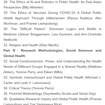
28: The Ethics of AI and Robotics in Public Health: An East Asian
Perspective (Billy Wheeler)
29: The Ethics of Vaccines During COVID-19: A Global Public
Health Approach Through Utilitarianism (Ranya Kaddour, Alex
Workman, and Pranee Liamputtong)
30: The “Difficult Patient”: Dominant Logics and Misfits in
Medicine (Jelmer Brüggemann, Lisa Guntram, and Ann-Charlotte
Nedlund)
31: Religion and Health (Elias Mpofu)
Part Ⅳ: Research Methodologies, Social Sciences and
Global Health
32: Social Constructionism, Power, and Understanding the Health
Needs of Different Groups Engaged in a Shared Reality (Matthew
Ankers, Yvonne Parry, and Eileen Willis)
33: Symbolic Interactionism and Global Public Health (Michael J.
Carter and Leah V. Lamoreaux)
34: Critical Theory (Yvonne Parry)
35: Feminist Methodology (Vuyolwethu Ncube and Sarah Day)
36: Qualitative Research Inquiry and Global Public Health (Pranee
Liamputtong and Zoe Sanipreeya Rice)