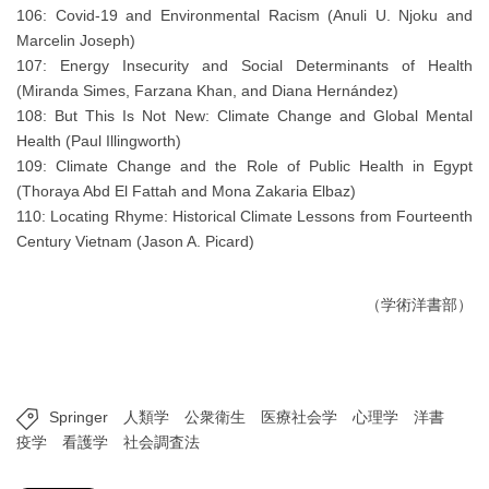
106: Covid-19 and Environmental Racism (Anuli U. Njoku and
Marcelin Joseph)
107: Energy Insecurity and Social Determinants of Health
(Miranda Simes, Farzana Khan, and Diana Hernández)
108: But This Is Not New: Climate Change and Global Mental
Health (Paul Illingworth)
109: Climate Change and the Role of Public Health in Egypt
(Thoraya Abd El Fattah and Mona Zakaria Elbaz)
110: Locating Rhyme: Historical Climate Lessons from Fourteenth
Century Vietnam (Jason A. Picard)
（学術洋書部）
Springer
人類学
公衆衛生
医療社会学
心理学
洋書
疫学
看護学
社会調査法