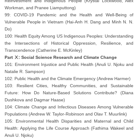
Reinvestment and Indigenous People (Krystal Lockwood, Alex
Workman, and Pranee Liamputtong)
99: COVID-19 Pandemic and the Health and Well-Being of
Vulnerable People in Vietnam (Hai-Anh H. Dang and Minh N. N.
Do)
100: Health Equity Among US Indigenous Peoples: Understanding
the Intersections of Historical Oppression, Resilience, and
Transcendence (Catherine E. McKinley)
Part Ⅹ: Social Science Research and Climate Change
101: Environment Injustice and Public Health (Anuli U. Njoku and
Natalie R. Sampson)
102: Public Health and the Climate Emergency (Andrew Harmer)
103: Resilient Cities, Healthy Communities, and Sustainable
Future: How Do Nature-Based Solutions Contribute? (Diana
Dushkova and Dagmar Haase)
104: Climate Change and Infectious Diseases Among Vulnerable
Populations (Andrew W. Taylor-Robinson and Olav T. Muurlink)
105: Environmental Health Disparities and Maternal and Child
Health: Applying the Life Course Approach (Fathima Wakeel and
Anuli U. Njoku)