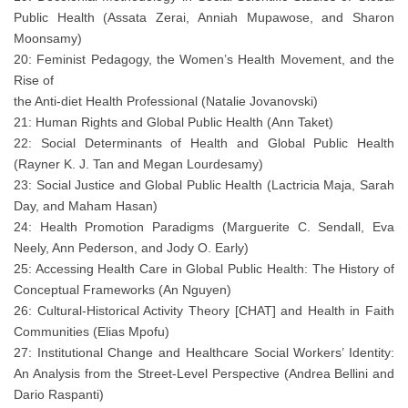
Public Health (Assata Zerai, Anniah Mupawose, and Sharon
Moonsamy)
20: Feminist Pedagogy, the Women’s Health Movement, and the
Rise of
the Anti-diet Health Professional (Natalie Jovanovski)
21: Human Rights and Global Public Health (Ann Taket)
22: Social Determinants of Health and Global Public Health
(Rayner K. J. Tan and Megan Lourdesamy)
23: Social Justice and Global Public Health (Lactricia Maja, Sarah
Day, and Maham Hasan)
24: Health Promotion Paradigms (Marguerite C. Sendall, Eva
Neely, Ann Pederson, and Jody O. Early)
25: Accessing Health Care in Global Public Health: The History of
Conceptual Frameworks (An Nguyen)
26: Cultural-Historical Activity Theory [CHAT] and Health in Faith
Communities (Elias Mpofu)
27: Institutional Change and Healthcare Social Workers’ Identity:
An Analysis from the Street-Level Perspective (Andrea Bellini and
Dario Raspanti)