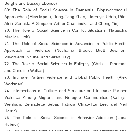
Berghs and Bassey Ebenso)
69: The Role of Social Science in Dementia: Biopsychosocial
Approaches (Elias Mpofu, Rong-Fang Zhan, Idorenyin Udoh, Rifat
Afrin, Zenaida P. Simpson, Arthur Chaminuka, and Cheng Yin)
70: The Role of Social Science in Conflict Situations (Natascha
Mueller-Hirth)
71: The Role of Social Sciences in Advancing a Public Health
Approach to Violence (Nechama Brodie, Brett Bowman,
Vuyolwethu Ncube, and Sarah Day)
72: The Role of Social Sciences in Epilepsy (Chris L. Peterson
and Christine Walker)
73: Intimate Partner Violence and Global Public Health (Alex
Workman)
74: Intersections of Culture and Structure and Intimate Partner
Violence Among Migrant and Refugee Communities (Kathryn
Wenham, Bernadette Sebar, Patricia Chiao-Tzu Lee, and Neil
Harris)
75: The Role of Social Science in Behavior Addiction (Lena
Hübner)
76: The Role of Social Science in Substance Use Disorders and