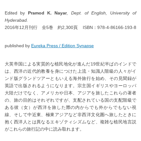
Edited by
Pramod K. Nayar
, Dept. of English, University of
Hyderabad.
2016年12月刊行 全5巻 約2,300頁 ISBN：978-4-86166-193-8
published by
Eureka Press / Edition Synapse
大英帝国による実質的な植民地化が進んだ19世紀半ばのインドで
は、西洋の近代的教養を身につけた上流・知識人階級の人々がイ
ンド版グランドツアーともいえる海外旅行を始め、その見聞録が
英語で出版されるようになります。宗主国イギリスやヨーロッパ
大陸だけでなく、アメリカや日本、アジアを旅したこれらの著者
の、旅の目的はそれぞれですが、支配されている国の支配階級で
ある彼（女）が西洋を旅した際の内からでも外からでもない視
線、そして中近東、極東アジアなど非西洋文化圏へ旅したときに
抱く西洋人とは異なるエキゾティシズムなど、複雑な植民地言説
がこれらの旅行記の中に読み取れます。