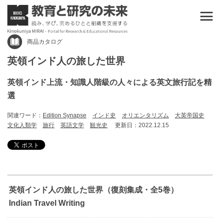
商品カタログ
英領インド人の旅した世界
英領インド上流・知識人階級の人々による英文旅行記を精
選
関連ワード：
Edition Synapse
インド史
オリエンタリズム
大英帝国史
文化人類学
旅行
英語文学
観光史
更新日：2022.12.15
英領インド人の旅した世界（復刻集成・全5巻）
Indian Travel Writing