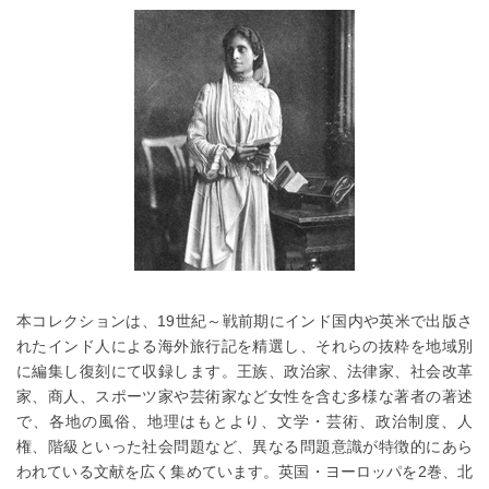
本コレクションは、19世紀～戦前期にインド国内や英米で出版さ
れたインド人による海外旅行記を精選し、それらの抜粋を地域別
に編集し復刻にて収録します。王族、政治家、法律家、社会改革
家、商人、スポーツ家や芸術家など女性を含む多様な著者の著述
で、各地の風俗、地理はもとより、文学・芸術、政治制度、人
権、階級といった社会問題など、異なる問題意識が特徴的にあら
われている文献を広く集めています。英国・ヨーロッパを2巻、北