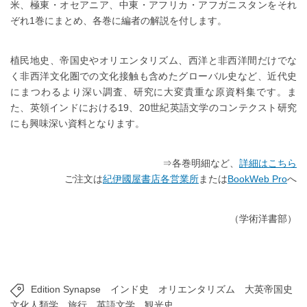
米、極東・オセアニア、中東・アフリカ・アフガニスタンをそれ
ぞれ1巻にまとめ、各巻に編者の解説を付します。
植民地史、帝国史やオリエンタリズム、西洋と非西洋間だけでな
く非西洋文化圏での文化接触も含めたグローバル史など、近代史
にまつわるより深い調査、研究に大変貴重な原資料集です。ま
た、英領インドにおける19、20世紀英語文学のコンテクスト研究
にも興味深い資料となります。
⇒各巻明細など、
詳細はこちら
ご注文は
紀伊國屋書店各営業所
または
BookWeb Pro
へ
（学術洋書部）
Edition Synapse
インド史
オリエンタリズム
大英帝国史
文化人類学
旅行
英語文学
観光史