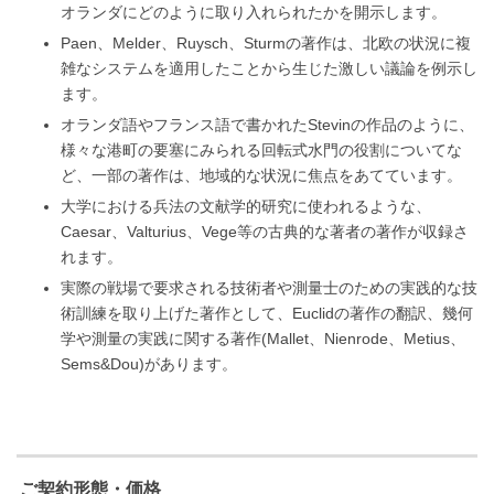
オランダにどのように取り入れられたかを開示します。
Paen、Melder、Ruysch、Sturmの著作は、北欧の状況に複
雑なシステムを適用したことから生じた激しい議論を例示し
ます。
オランダ語やフランス語で書かれたStevinの作品のように、
様々な港町の要塞にみられる回転式水門の役割についてな
ど、一部の著作は、地域的な状況に焦点をあてています。
大学における兵法の文献学的研究に使われるような、
Caesar、Valturius、Vege等の古典的な著者の著作が収録さ
れます。
実際の戦場で要求される技術者や測量士のための実践的な技
術訓練を取り上げた著作として、Euclidの著作の翻訳、幾何
学や測量の実践に関する著作(Mallet、Nienrode、Metius、
Sems&Dou)があります。
ご契約形態・価格