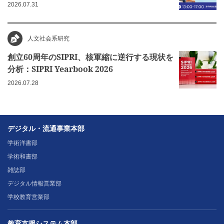
2026.07.31
人文社会系研究
創立60周年のSIPRI、核軍縮に逆行する現状を
分析：SIPRI Yearbook 2026
2026.07.28
デジタル・流通事業本部
学術洋書部
学術和書部
雑誌部
デジタル情報営業部
学校教育営業部
教育支援システム本部