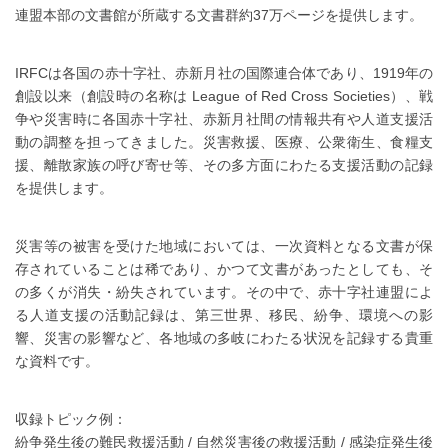
連盟本部の文書館が所蔵する文書群約37万ページを提供します。
IRFCは各国の赤十字社、赤新月社の国際連合体であり、1919年の
創設以来（創設時の名称は League of Red Cross Societies）、戦
争や災害時に各国赤十字社、赤新月社間の情報共有や人道支援活
動の調整を担ってきました。災害救援、医療、公衆衛生、食糧支
援、離散家族の呼び寄せ等、その多方面にわたる支援活動の記録
を提供します。
災害等の被害を受けた地域においては、一次資料となる文書が保
存されていることは稀であり、かつて文書があったとしても、そ
の多くが消失・紛失されています。その中で、赤十字社連盟によ
る人道支援の活動記録は、第三世界、移民、紛争、環境への影
響、災害の影響など、各地域の多岐にわたる状況を記録する貴重
な資料です。
収録トピック例：
紛争発生後の難民救援活動 / 自然災害後の救援活動 / 感染症発生後