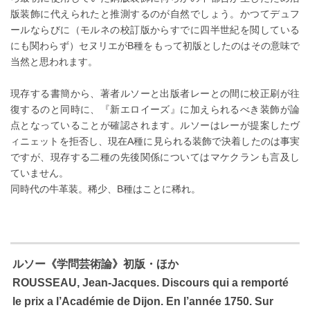
版装飾に代えられたと推測するのが自然でしょう。かつてデュフ
ールならびに（モルネの校訂版からすでに四半世紀を閲している
にも関わらず）セヌリエがB種をもって初版としたのはその意味で
当然と思われます。
現存する書簡から、著者ルソーと出版者レーとの間に校正刷が往
復するのと同時に、『新エロイーズ』に加えられるべき装飾が論
点となっていることが確認されます。ルソーはレーが提案したヴ
ィニェットを拒否し、現在A種に見られる装飾で決着したのは事実
ですが、現存する二種の先後関係についてはマケクランも言及し
ていません。
同時代の牛革装。稀少、B種はことに稀れ。
ルソー《学問芸術論》初版・ほか
ROUSSEAU, Jean-Jacques. Discours qui a remporté
le prix a l’Académie de Dijon. En l’année 1750. Sur