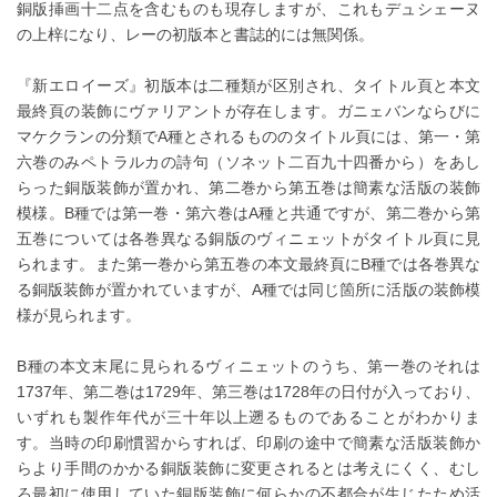
銅版挿画十二点を含むものも現存しますが、これもデュシェーヌ
の上梓になり、レーの初版本と書誌的には無関係。
『新エロイーズ』初版本は二種類が区別され、タイトル頁と本文
最終頁の装飾にヴァリアントが存在します。ガニェバンならびに
マケクランの分類でA種とされるもののタイトル頁には、第一・第
六巻のみペトラルカの詩句（ソネット二百九十四番から）をあし
らった銅版装飾が置かれ、第二巻から第五巻は簡素な活版の装飾
模様。B種では第一巻・第六巻はA種と共通ですが、第二巻から第
五巻については各巻異なる銅版のヴィニェットがタイトル頁に見
られます。また第一巻から第五巻の本文最終頁にB種では各巻異な
る銅版装飾が置かれていますが、A種では同じ箇所に活版の装飾模
様が見られます。
B種の本文末尾に見られるヴィニェットのうち、第一巻のそれは
1737年、第二巻は1729年、第三巻は1728年の日付が入っており、
いずれも製作年代が三十年以上遡るものであることがわかりま
す。当時の印刷慣習からすれば、印刷の途中で簡素な活版装飾か
らより手間のかかる銅版装飾に変更されるとは考えにくく、むし
ろ最初に使用していた銅版装飾に何らかの不都合が生じたため活