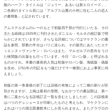
版のハーフ・タイトルは「ジュリー、あるいは新エロイーズ」、
二色刷のタイトル頁には「アルプス山麓の小村に住む二人の恋人
の書簡集」と記されています。
アムステルダムのレーのもとで初版四千部が刊行にいたる、その
主たる経緯は1925年に刊行されたダニエル・モルネの校訂版で明
らかにされていますが、さらなる詳細についてはマケクランの書
誌を参照。部数の半分はパリに送られ、その販売にあたったエテ
ィエンヌ＝ヴァンサン・ロバンはまた、マルゼルブの意向をうけ
た検閲版の出版をも行っています。今日「ロバン版」と呼ばれる
ものがそれ。本書の爆発的人気は初版やロバン版、海賊版・偽版
を含め、1761年の刊記をもつ版だけで十一種類におよぶ事実に伺
えましょう。
初版の第一巻最後の折丁には誤植の有無によって二種の刷りが区
別されますが、上掲は最初の形態。なおかつての書誌類は、第一
巻に二葉からなる誤植訂正一覧を含むとしましたが、この誤植表
はパリのデュシェーヌが印刷したものと考えられ、マケクランに
よればパリの国立図書館本にしか見られません。またグラヴロの