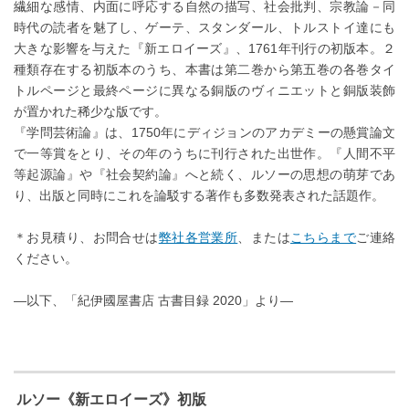
繊細な感情、内面に呼応する自然の描写、社会批判、宗教論－同
時代の読者を魅了し、ゲーテ、スタンダール、トルストイ達にも
大きな影響を与えた『新エロイーズ』、1761年刊行の初版本。２
種類存在する初版本のうち、本書は第二巻から第五巻の各巻タイ
トルページと最終ページに異なる銅版のヴィニエットと銅版装飾
が置かれた稀少な版です。
『学問芸術論』は、1750年にディジョンのアカデミーの懸賞論文
で一等賞をとり、その年のうちに刊行された出世作。『人間不平
等起源論』や『社会契約論』へと続く、ルソーの思想の萌芽であ
り、出版と同時にこれを論駁する著作も多数発表された話題作。
＊お見積り、お問合せは
弊社各営業所
、または
こちらまで
ご連絡
ください。
—以下、「紀伊國屋書店 古書目録 2020」より—
ルソー《新エロイーズ》初版