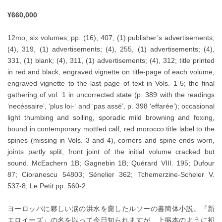
¥660,000
12mo, six volumes; pp. (16), 407, (1) publisher’s advertisements;
(4), 319, (1) advertisements; (4), 255, (1) advertisements; (4),
331, (1) blank; (4), 311, (1) advertisements; (4), 312; title printed
in red and black, engraved vignette on title-page of each volume,
engraved vignette to the last page of text in Vols. 1-5; the final
gathering of vol. 1 in uncorrected state (p. 389 with the readings
‘necéssaire’, ‘plus loi-‘ and ‘pas assé’, p. 398 ‘effarée’); occasional
light thumbing and soiling, sporadic mild browning and foxing,
bound in contemporary mottled calf, red morocco title label to the
spines (missing in Vols. 3 and 4), corners and spine ends worn,
joints partly split, front joint of the initial volume cracked but
sound. McEachern 1B; Gagnebin 1B; Quérard VIII. 195; Dufour
87; Cioranescu 54803; Sénelier 362; Tchemerzine-Scheler V.
537-8; Le Petit pp. 560-2.
ヨーロッパに夥しい涙の洪水を齎したルソーの書簡体小説。『新
エロイーズ』の名を以って今日知られますが、上掲本のように初