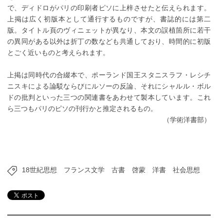
で、ディドロがパリの印刷者ピソに上梓させたと伝えられます。
上掲は広く初版本として通行するものですが、書誌的には第二
版。タイトル頁のヴィニェットが異なり、本文の誤植箇所に若干
の異同がある以外は折丁の数なども共通しており、時間的に初版
とごく近いものと考えられます。
上掲は同時代の合綴本で、ポーランド国王スタニスラフ・レシチ
ニスキによる論駁ならびにルソーの反論、それにシャルル・ボル
ドの批判といった三つの関連書をあわせて製本しています。これ
ら三つもパリのピソの刊行かと推定されるもの。
（学術洋書部）
18世紀思想
フランス文学
古書
啓蒙
洋書
社会思想