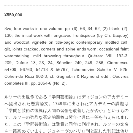
¥550,000
8vo, four works in one volume; pp. (6), 66; 34; 62, (2) blank; (2),
130; the initial work with engraved frontispiece (by Ch. Baquoy)
and woodcut vignette on title-page; contemporary mottled calf,
gilt, joints cracked, corners and spine ends worn; occasional faint
waterstaining, mild browning throughout. Quérard VIII. 192-3,
209; Dufour 13, 23, 24; Sénelier 240, 249, 256; Cioranescu
54709, 56763, 54718 & 56767; Tchemerzine-Scheler V. 525;
Cohen-de Ricci 902-3; cf. Gagnebin & Raymond edd., Oeuvres
complètes III. pp. 1854-6 (No. 2).
ルソーの出世作である『学問芸術論』はディジョンのアカデミー
へ提出された懸賞論文。1749年に出されたアカデミーの課題は
「学問と芸術の復興は人間の習俗を改善したか否か」というもの
で、ルソーの強烈な否定的回答は翌年七月に一等を与えられまし
た。この『学問芸術論』は受賞と同年に刊行され、ルソーの文名
を一躍高めています。ジュネーヴのバリロ刊と記した刊記は偽り