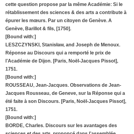
cette question propose par la même Académie: Si le
rétablissement des sciences & des arts a contribute à
épurer les mœurs. Par un citoyen de Genève. A
Genève, Barillot & fils, [1750].
[Bound with:]
LESZCZYNSKI, Stanisław, and Joseph de Menoux.
Réponse au Discours qui a remporté le prix de
l’Académie de Dijon. [Paris, Noël-Jacques Pissot],
1751.
[Bound with:]
ROUSSEAU, Jean-Jacques. Observations de Jean-
Jacques Rousseau, de Geneve, sur la Réponse qui a
été faite à son Discours. [Paris, Noël-Jacques Pissot],
1751.
[Bound with:]
BORDE, Charles. Discours sur les avantages des
sciences et des arts, prononcé dans l’assemblée