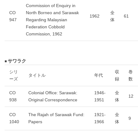
Commission of Enquiry in
CO
North Borneo and Sarawak
全
1962
61
947
Regarding Malaysian
体
Federation Cobbold
Commission, 1962
サワラク
シリ
収
巻
タイトル
年代
ーズ
録
数
CO
Colonial Office: Sarawak:
1946-
全
12
938
Original Correspondence
1951
体
CO
The Rajah of Sarawak Fund:
1921-
全
9
1040
Papers
1966
体