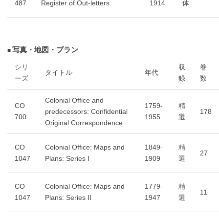
487
Register of Out-letters
1914
体
写真・地図・プラン
シリ
収
巻
タイトル
年代
ーズ
録
数
Colonial Office and
CO
1759-
精
predecessors: Confidential
178
700
1955
選
Original Correspondence
CO
Colonial Office: Maps and
1849-
精
27
1047
Plans: Series I
1909
選
CO
Colonial Office: Maps and
1779-
精
11
1047
Plans: Series II
1947
選