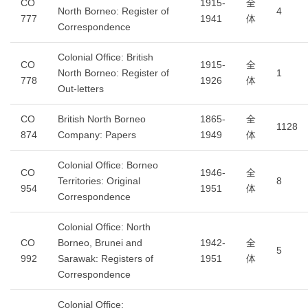
CO
1915-
全
North Borneo: Register of
4
777
1941
体
Correspondence
Colonial Office: British
CO
1915-
全
North Borneo: Register of
1
778
1926
体
Out-letters
CO
British North Borneo
1865-
全
1128
874
Company: Papers
1949
体
Colonial Office: Borneo
CO
1946-
全
Territories: Original
8
954
1951
体
Correspondence
Colonial Office: North
CO
Borneo, Brunei and
1942-
全
5
992
Sarawak: Registers of
1951
体
Correspondence
Colonial Office: