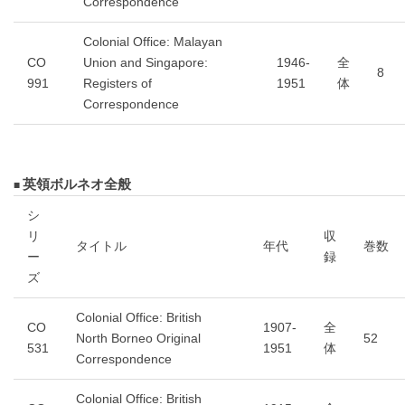
Correspondence
Colonial Office: Malayan
CO
Union and Singapore:
1946-
全
8
991
Registers of
1951
体
Correspondence
英領ボルネオ全般
シ
リ
収
タイトル
年代
巻数
ー
録
ズ
Colonial Office: British
CO
1907-
全
North Borneo Original
52
531
1951
体
Correspondence
Colonial Office: British