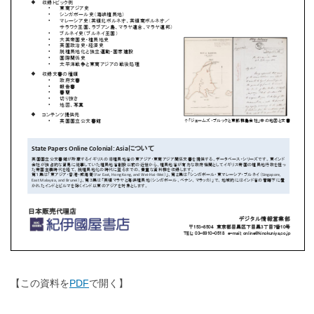
【この資料を
PDF
で開く】