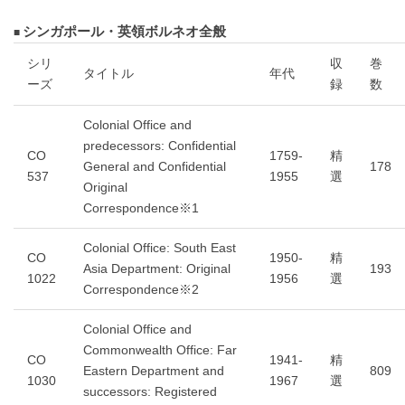
シンガポール・英領ボルネオ全般
シリ
収
巻
タイトル
年代
ーズ
録
数
Colonial Office and
predecessors: Confidential
CO
1759-
精
General and Confidential
178
537
1955
選
Original
Correspondence※1
Colonial Office: South East
CO
1950-
精
Asia Department: Original
193
1022
1956
選
Correspondence※2
Colonial Office and
Commonwealth Office: Far
CO
1941-
精
Eastern Department and
809
1030
1967
選
successors: Registered