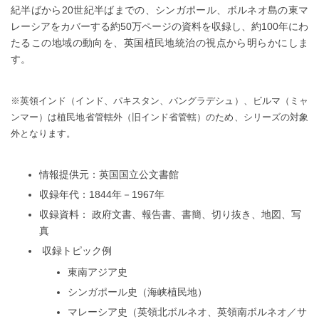
紀半ばから20世紀半ばまでの、シンガポール、ボルネオ島の東マ
レーシアをカバーする約50万ページの資料を収録し、約100年にわ
たるこの地域の動向を、英国植民地統治の視点から明らかにしま
す。
※英領インド（インド、パキスタン、バングラデシュ）、ビルマ（ミャ
ンマー）は植民地省管轄外（旧インド省管轄）のため、シリーズの対象
外となります。
情報提供元：英国国立公文書館
収録年代：1844年－1967年
収録資料： 政府文書、報告書、書簡、切り抜き、地図、写
真
収録トピック例
東南アジア史
シンガポール史（海峡植民地）
マレーシア史（英領北ボルネオ、英領南ボルネオ／サ