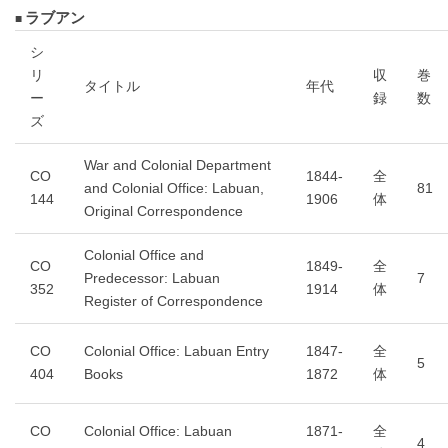
ラブアン
シ
リ
収
巻
タイトル
年代
ー
録
数
ズ
War and Colonial Department
CO
1844-
全
and Colonial Office: Labuan,
81
144
1906
体
Original Correspondence
Colonial Office and
CO
1849-
全
Predecessor: Labuan
7
352
1914
体
Register of Correspondence
CO
Colonial Office: Labuan Entry
1847-
全
5
404
Books
1872
体
CO
Colonial Office: Labuan
1871-
全
4