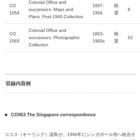
Colonial Office and
CO
1897-
精
successors: Maps and
8
1054
1984
選
Plans: Post-1940 Collection
Colonial Office and
CO
1863-
精
successors: Photographic
52
1069
1960s
選
Collection
収録内容例
CO953 The Singapore correspondence
ココス（キーリング）諸島が、1946年にシンガポール領へ統合さ