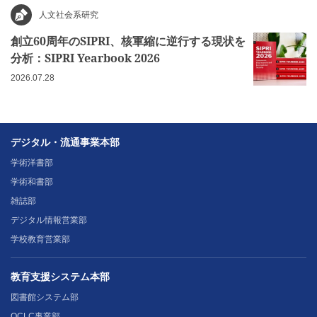
人文社会系研究
創立60周年のSIPRI、核軍縮に逆行する現状を
分析：SIPRI Yearbook 2026
2026.07.28
デジタル・流通事業本部
学術洋書部
学術和書部
雑誌部
デジタル情報営業部
学校教育営業部
教育支援システム本部
図書館システム部
OCLC事業部