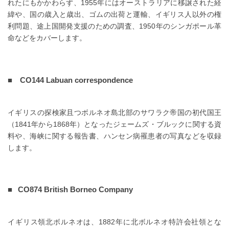
れたにもかかわらず、1955年にはオーストラリアに移譲された経
緯や、国の歳入と歳出、ゴムの出荷と運輸、イギリス人以外の権
利問題、途上国開発支援のための調査、1950年のシンガポール革
命などをカバーします。
CO144 Labuan correspondence
イギリスの探検家且つボルネオ島北部のサワラク帝国の初代国王
（1841年から1868年）となったジェームズ・ブルックに関する資
料や、海峡に関する報告書、ハンセン病罹患者の写真などを収録
します。
CO874 British Borneo Company
イギリス領北ボルネオは、1882年に北ボルネオ特許会社領とな