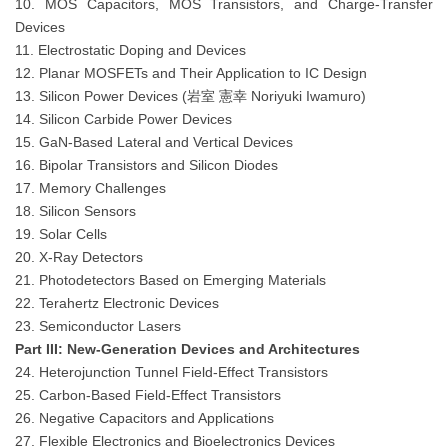
10. MOS Capacitors, MOS Transistors, and Charge-Transfer
Devices
11. Electrostatic Doping and Devices
12. Planar MOSFETs and Their Application to IC Design
13. Silicon Power Devices (岩室 憲幸 Noriyuki Iwamuro)
14. Silicon Carbide Power Devices
15. GaN-Based Lateral and Vertical Devices
16. Bipolar Transistors and Silicon Diodes
17. Memory Challenges
18. Silicon Sensors
19. Solar Cells
20. X-Ray Detectors
21. Photodetectors Based on Emerging Materials
22. Terahertz Electronic Devices
23. Semiconductor Lasers
Part III: New-Generation Devices and Architectures
24. Heterojunction Tunnel Field-Effect Transistors
25. Carbon-Based Field-Effect Transistors
26. Negative Capacitors and Applications
27. Flexible Electronics and Bioelectronics Devices