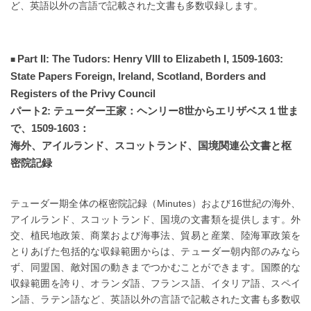
ど、英語以外の言語で記載された文書も多数収録します。
Part II: The Tudors: Henry VIII to Elizabeth I, 1509-1603:
State Papers Foreign, Ireland, Scotland, Borders and
Registers of the Privy Council
パート2: テューダー王家：ヘンリー8世からエリザベス１世ま
で、1509-1603：
海外、アイルランド、スコットランド、国境関連公文書と枢
密院記録
テューダー期全体の枢密院記録（Minutes）および16世紀の海外、
アイルランド、スコットランド、国境の文書類を提供します。外
交、植民地政策、商業および海事法、貿易と産業、陸海軍政策を
とりあげた包括的な収録範囲からは、テューダー朝内部のみなら
ず、同盟国、敵対国の動きまでつかむことができます。国際的な
収録範囲を誇り、オランダ語、フランス語、イタリア語、スペイ
ン語、ラテン語など、英語以外の言語で記載された文書も多数収