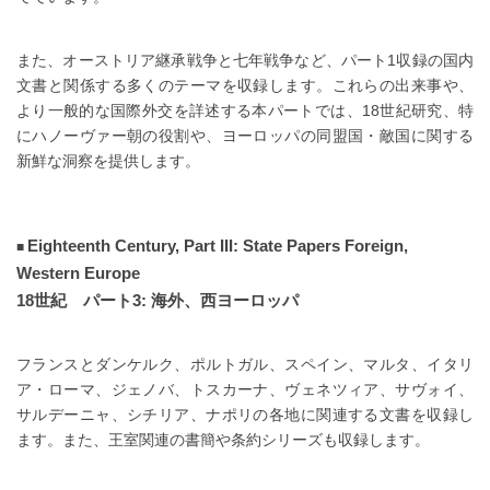
また、オーストリア継承戦争と七年戦争など、パート1収録の国内
文書と関係する多くのテーマを収録します。これらの出来事や、
より一般的な国際外交を詳述する本パートでは、18世紀研究、特
にハノーヴァー朝の役割や、ヨーロッパの同盟国・敵国に関する
新鮮な洞察を提供します。
Eighteenth Century, Part III: State Papers Foreign,
Western Europe
18世紀 パート3: 海外、西ヨーロッパ
フランスとダンケルク、ポルトガル、スペイン、マルタ、イタリ
ア・ローマ、ジェノバ、トスカーナ、ヴェネツィア、サヴォイ、
サルデーニャ、シチリア、ナポリの各地に関連する文書を収録し
ます。また、王室関連の書簡や条約シリーズも収録します。