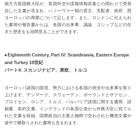
南方方面国務大臣が、英国外交や諜報情報収集との関わりで受発
信した文書が含まれ、ハノーヴァー朝の君主、支配者、政府、西
ヨーロッパの商業について記します。また、ロンドンに伝えられ
た書簡や報告書からは、各国の出来事、議論、ゴシップなどの生
きた歴史をも垣間見ることができます。
Eighteenth Century, Part IV: Scandinavia, Eastern Europe
and Turkey 18世紀
パート4: スカンジナビア、東欧、トルコ
ヨーロッパ諸国の国境、勢力における各国の状況や出来事を取り
上げます。デンマーク、スウェーデン、ポーランドとザクセン、
プロイセン、ロシア、トルコ、バルバリア諸国に関する書簡、請
願書、条約文書、イングランドの各国公使から外務大臣に宛てら
れた文書を収録、国際政治の主要人物間で交わされた機密文書や
途中で横取りされた書簡も含まれます。