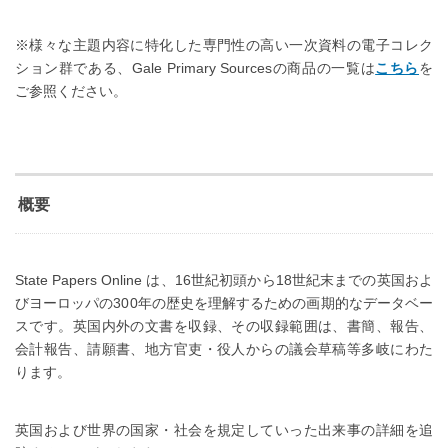
※様々な主題内容に特化した専門性の高い一次資料の電子コレク
ション群である、Gale Primary Sourcesの商品の一覧は
こちら
を
ご参照ください。
概要
State Papers Online は、16世紀初頭から18世紀末までの英国およ
びヨーロッパの300年の歴史を理解するための画期的なデータベー
スです。英国内外の文書を収録、その収録範囲は、書簡、報告、
会計報告、請願書、地方官吏・役人からの議会草稿等多岐にわた
ります。
英国および世界の国家・社会を規定していった出来事の詳細を追