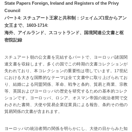
State Papers Foreign, Ireland and Registers of the Privy
Council
パート4: スチュアート王家と共和制：ジェイムズ1世からアン
女王まで、1603-1714:
海外、アイルランド、スコットランド、国境関連公文書と枢
密院記録
スチュアート朝の公文書を完結するパートで、ヨーロッパ諸国関
連文書を収録します。多くの国でこの時期の文書コレクションが
失われており、本コレクションの重要性は増しています。17世紀
における大きな国際的なテーマは全て文書中に取り上げられてお
り、結婚による同盟関係、革命、戦争と条約、貿易と商業、宗教
等、英国およびヨーロッパの歴史を研究するための基本的コレク
ションです。ヨーロッパ、ロシア、オスマン帝国の統治者間で交
わされた書簡、大使や貿易企業従業員による報告、条約その他の
貿易関係の文書が含まれます。
ヨーロッパの統治者間の関係を明らかにし、大使の目からみた知