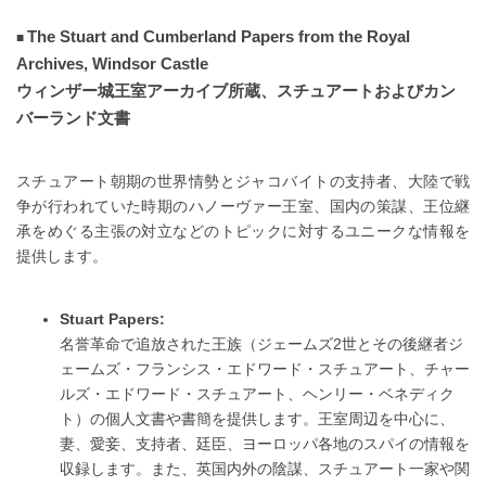
The Stuart and Cumberland Papers from the Royal
Archives, Windsor Castle
ウィンザー城王室アーカイブ所蔵、スチュアートおよびカン
バーランド文書
スチュアート朝期の世界情勢とジャコバイトの支持者、大陸で戦
争が行われていた時期のハノーヴァー王室、国内の策謀、王位継
承をめぐる主張の対立などのトピックに対するユニークな情報を
提供します。
Stuart Papers:
名誉革命で追放された王族（ジェームズ2世とその後継者ジ
ェームズ・フランシス・エドワード・スチュアート、チャー
ルズ・エドワード・スチュアート、ヘンリー・ベネディク
ト）の個人文書や書簡を提供します。王室周辺を中心に、
妻、愛妾、支持者、廷臣、ヨーロッパ各地のスパイの情報を
収録します。また、英国内外の陰謀、スチュアート一家や関