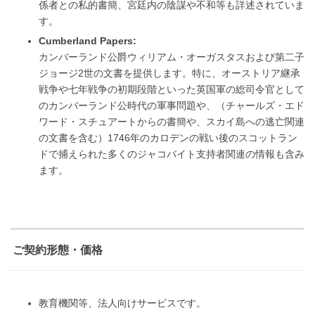
係者との私的書簡、宮廷内の陰謀や不和等も詳述されていま
す。
Cumberland Papers:
カンバーランド公爵ウィリアム・オーガスタスおよび第二子
ジョージ2世の文書を提供します。特に、オーストリア継承
戦争や七年戦争の初期段階といった英国軍の総司令官として
のカンバーランド公時代の軍事問題や、（チャールズ・エド
ワード・スチュアートからの書簡や、スカイ島への逃亡関連
の文書を含む）1746年のカロデンの戦い後のスコットラン
ドで捕えられた多くのジャコバイト支持者関連の情報も含み
ます。
ご契約形態・価格
教育機関等、法人向けサービスです。