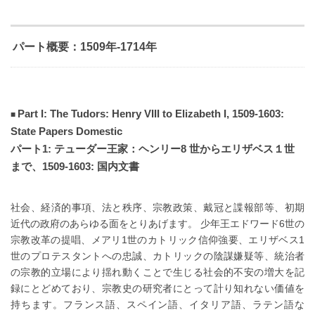
パート概要：1509年-1714年
Part I: The Tudors: Henry VIII to Elizabeth I, 1509-1603:
State Papers Domestic
パート1: テューダー王家：ヘンリー8 世からエリザベス１世
まで、1509-1603: 国内文書
社会、経済的事項、法と秩序、宗教政策、戴冠と諜報部等、初期
近代の政府のあらゆる面をとりあげます。 少年王エドワード6世の
宗教改革の提唱、メアリ1世のカトリック信仰強要、エリザベス1
世のプロテスタントへの忠誠、カトリックの陰謀嫌疑等、統治者
の宗教的立場により揺れ動くことで生じる社会的不安の増大を記
録にとどめており、宗教史の研究者にとって計り知れない価値を
持ちます。フランス語、スペイン語、イタリア語、ラテン語な