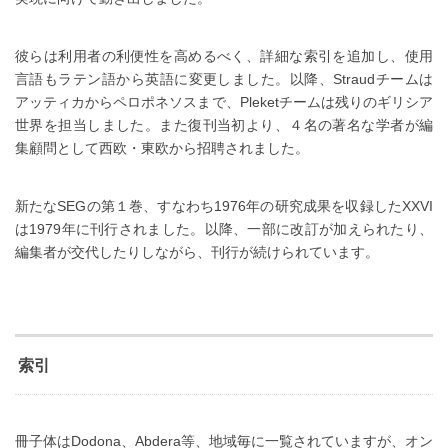
彼らは利用者の利便性を高めるべく、詳細な索引を追加し、使用
言語もラテン語から英語に変更しました。以降、Straudチームは
アッティカからペロポネソスまで、Pleketチームは残りのギリシア
世界を担当しました。また復刊当初より、４名の著名な学者が編
集顧問として西欧・東欧から招聘されました。
新たなSEGの第１巻、すなわち1976年の研究成果を収録したXXVI
は1979年に刊行されました。以降、一部に改訂が加えられたり、
編集者が交代したりしながら、刊行が続けられています。
索引
冊子体はDodona、Abdera等、地域毎に一覧されていますが、オン