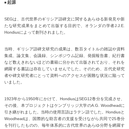
起源
SEGは、古代世界のギリシア語碑文に関するあらゆる新発見や新
たな研究成果をまとめて出版する目的で、オランダの学者J.J.E.
Hondiusによって創刊されました。
当時、ギリシア語碑文研究の成果は、数百タイトルの雑誌や資料
集成、論文集、会議録、シンポジウム記録、発掘報告書、紀行書
など数えきれないほどの書籍に分かれて出版されており、それを
網羅する書誌は存在していませんでした。そのため、古代史研究
者や碑文研究者にとって資料へのアクセスが困難な状況に陥って
いました。
1923年から1950年にかけて、HondiusはSEG12巻分を完成させ、
その後、本プロジェクトはケンブリッジ大学のA.G. Woodheadに
引き継がれました。当時の使用言語はラテン語でした。Hondiusと
Woodheadは、国際的な助言者の支援を受けながら共同で25巻分
を刊行したものの、毎年体系的に古代世界のあらゆ分野を網羅す