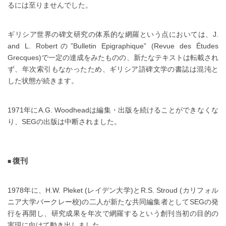
るには至りませんでした。
ギリシア世界の碑文研究の体系的な網羅という点においては、J.
and L. Robertの”Bulletin Epigraphique” (Revue des Études
Grecques)で一定の達成をみたものの、新たなテキストは転載され
ず、年次索引もなかったため、ギリシア語碑文学の書誌は混沌と
した状態が続きます。
1971年にA.G. Woodheadは編集・出版を続けることができなくな
り、SEGの出版は中断されました。
復刊
1978年に、H.W. Pleket (レイデン大学)とR.S. Stroud (カリフォル
ニア大学バークレー校)の二人が新たな共同編集者としてSEGの発
行を再開し、研究成果を年次で網羅するという創刊当初の目的の
実現に向けて動き出しました。