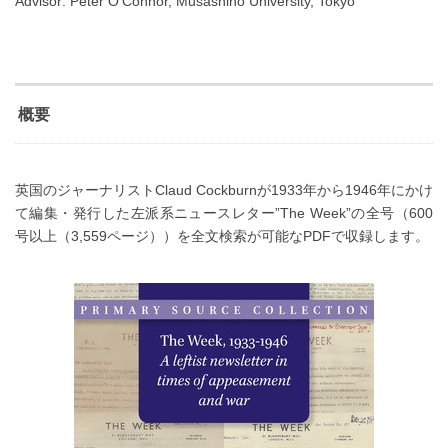
Advisor: Peter O’Connor, Musashino University, Tokyo
概要
英国のジャーナリストClaud Cockburnが1933年から1946年にかけ
て編集・発行した左派系ニュースレター”The Week”の全号（600
号以上（3,559ページ））を全文検索が可能なPDFで収録します。