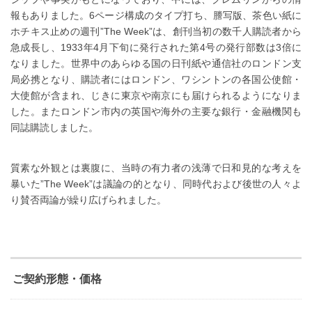
報もありました。6ページ構成のタイプ打ち、謄写版、茶色い紙に
ホチキス止めの週刊”The Week”は、創刊当初の数千人購読者から
急成長し、1933年4月下旬に発行された第4号の発行部数は3倍に
なりました。世界中のあらゆる国の日刊紙や通信社のロンドン支
局必携となり、購読者にはロンドン、ワシントンの各国公使館・
大使館が含まれ、じきに東京や南京にも届けられるようになりま
した。またロンドン市内の英国や海外の主要な銀行・金融機関も
同誌購読しました。
質素な外観とは裏腹に、当時の有力者の浅薄で日和見的な考えを
暴いた”The Week”は議論の的となり、同時代および後世の人々よ
り賛否両論が繰り広げられました。
ご契約形態・価格