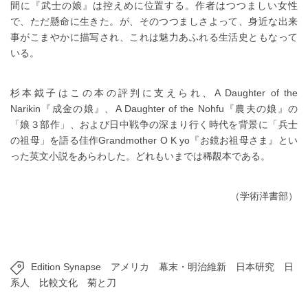
間に『武士の娘』は控えめに位置する。作者はつつましい女性
で、ただ懸命に生きた。が、そのつつましさよって、身近な出来
事がこまやかに描写され、これは魅力あふれる生活史ともなって
いる。
杉本鉞子はこの本の評判に支えられ、A Daughter of the
Narikin『成金の娘』、A Daughter of the Nohfu『農夫の娘』の
「娘３部作」、および日中戦争の深まり行く時代を背景に「兵士
の祖母」を語る佳作Grandmother O K yo『お鏡お祖母さま』とい
った英文小説をあらわした。どれもいまでは稀覯本である。
（学術洋書部）
Edition Synapse
アメリカ
幕末・明治維新
日本研究
日
系人
比較文化
菊と刀