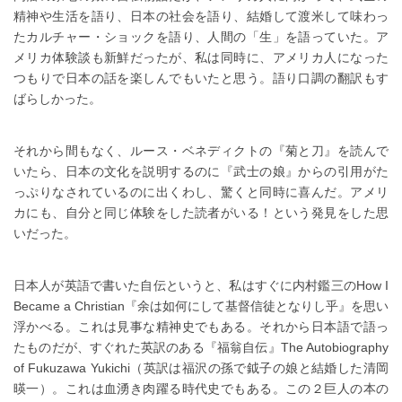
精神や生活を語り、日本の社会を語り、結婚して渡米して味わっ
たカルチャー・ショックを語り、人間の「生」を語っていた。ア
メリカ体験談も新鮮だったが、私は同時に、アメリカ人になった
つもりで日本の話を楽しんでもいたと思う。語り口調の翻訳もす
ばらしかった。
それから間もなく、ルース・ベネディクトの『菊と刀』を読んで
いたら、日本の文化を説明するのに『武士の娘』からの引用がた
っぷりなされているのに出くわし、驚くと同時に喜んだ。アメリ
カにも、自分と同じ体験をした読者がいる！という発見をした思
いだった。
日本人が英語で書いた自伝というと、私はすぐに内村鑑三のHow I
Became a Christian『余は如何にして基督信徒となりし乎』を思い
浮かべる。これは見事な精神史でもある。それから日本語で語っ
たものだが、すぐれた英訳のある『福翁自伝』The Autobiography
of Fukuzawa Yukichi（英訳は福沢の孫で鉞子の娘と結婚した清岡
暎一）。これは血湧き肉躍る時代史でもある。この２巨人の本の