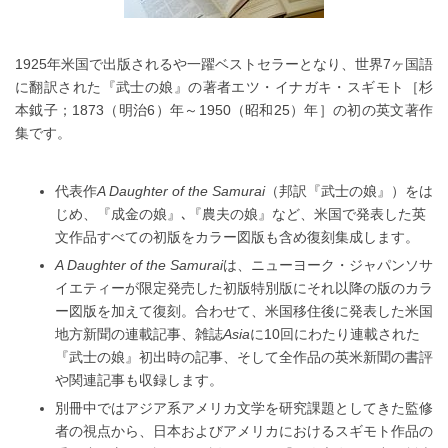
1925年米国で出版されるや一躍ベストセラーとなり、世界7ヶ国語
に翻訳された『武士の娘』の著者エツ・イナガキ・スギモト［杉
本鉞子；1873（明治6）年～1950（昭和25）年］の初の英文著作
集です。
代表作
A Daughter of the Samurai
（邦訳『武士の娘』）をは
じめ、『成金の娘』､『農夫の娘』など、米国で発表した英
文作品すべての初版をカラー図版も含め復刻集成します。
A Daughter of the Samurai
は、ニューヨーク・ジャパンソサ
イエティーが限定発売した初版特別版にそれ以降の版のカラ
ー図版を加えて復刻。合わせて、米国移住後に発表した米国
地方新聞の連載記事、雑誌
Asia
に10回にわたり連載された
『武士の娘』初出時の記事、そして全作品の英米新聞の書評
や関連記事も収録します。
別冊中ではアジア系アメリカ文学を研究課題としてきた監修
者の視点から、日本およびアメリカにおけるスギモト作品の