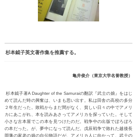
杉本鉞子英文著作集を推薦する。
亀井俊介（東京大学名誉教授）
杉本鉞子著A Daughter of the Samuraiの翻訳『武士の娘』をはじ
めて読んだ時の興奮は、いまも思い出す。私は田舎の高校の多分
２年生だった。敗戦からまだ間がなく、貧しい日々の中でアメリ
カにあこがれ、本を読みあさってアメリカを探っていた。そして
小さな古本屋でこの本を見つけたのだ。戦争中の出版でぼろぼろ
の本だった。が、夢中になって読んだ。戊辰戦争で敗れた越後長
岡藩の家老の娘の自伝物語だが、アメリカ人に向かって、武士の