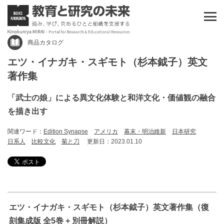
商品カタログ
エツ・イナガキ・スギモト（杉本鉞子）英文
著作集
「武士の娘」による異文化体験と和洋文化・価値観の融合
を描き出す
関連ワード：
Edition Synapse
アメリカ
幕末・明治維新
日本研究
日系人
比較文化
菊と刀
更新日：2023.01.10
エツ・イナガキ・スギモト（杉本鉞子）英文著作集（
復
刻集成版 全5巻 + 別冊解説）