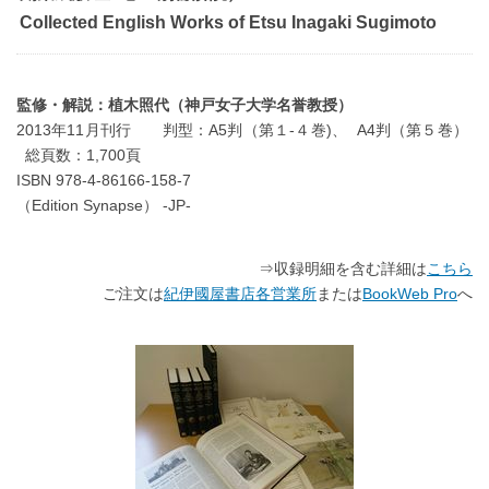
Collected English Works of Etsu Inagaki Sugimoto
監修・解説：植木照代（神戸女子大学名誉教授）
2013年11月刊行 判型：A5判（第１-４巻)、 A4判（第５巻）
総頁数：1,700頁
ISBN 978-4-86166-158-7
（Edition Synapse） -JP-
⇒収録明細を含む詳細は
こちら
ご注文は
紀伊國屋書店各営業所
または
BookWeb Pro
へ