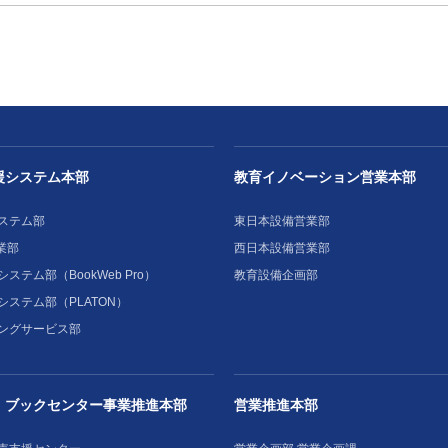
援システム本部
教育イノベーション営業本部
ステム部
東日本設備営業部
業部
西日本設備営業部
ステム部（BookWeb Pro）
教育設備企画部
システム部（PLATON）
ングサービス部
・ブックセンター事業推進本部
営業推進本部