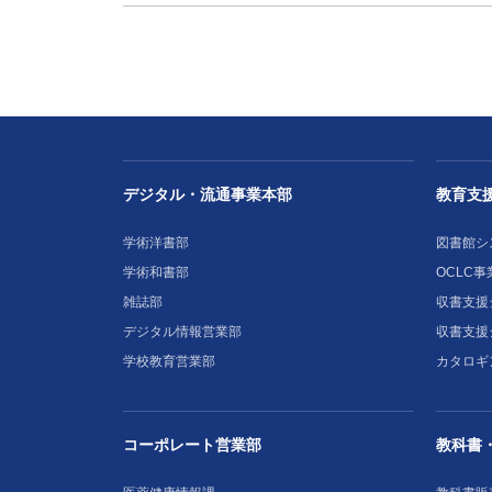
デジタル・流通事業本部
教育支
学術洋書部
図書館シ
学術和書部
OCLC事
雑誌部
収書支援シ
デジタル情報営業部
収書支援
学校教育営業部
カタロギ
コーポレート営業部
教科書