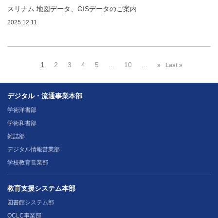
スリナム 地図データ、GISデータのご案内
2025.12.11
1
2
3
4
5
...
10
...
»
Last »
デジタル・流通事業本部
学術洋書部
学術和書部
雑誌部
デジタル情報営業部
学校教育営業部
教育支援システム本部
図書館システム部
OCLC事業部