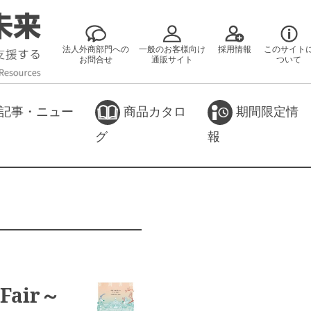
法人外商部門への
一般のお客様向け
採用情報
このサイト
お問合せ
通販サイト
ついて
記事・ニュー
商品カタロ
期間限定情
グ
報
Fair～