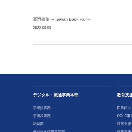
臺灣書旅 ～Taiwan Book Fair～
2022.09.09
デジタル・流通事業本部
教育支
学術洋書部
図書館シ
学術和書部
OCLC事
雑誌部
収書支援シ
デジタル情報営業部
収書支援