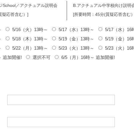
ジSchool／アクチュアル説明会
B.アクチュアル中学校向け説明
(質疑応答含む）]
[所要時間：45分(質疑応答含む）
～
5/16（火）13時～
5/17（水）13時～
5/17（水）1
～
5/18（木）13時～
5/19（金）13時～
5/19（金）1
～
5/22（月）13時～
5/23（火）13時～
5/23（火）1
～ 追加開催!
選択不可
6/5（月）16時～ 追加開催!