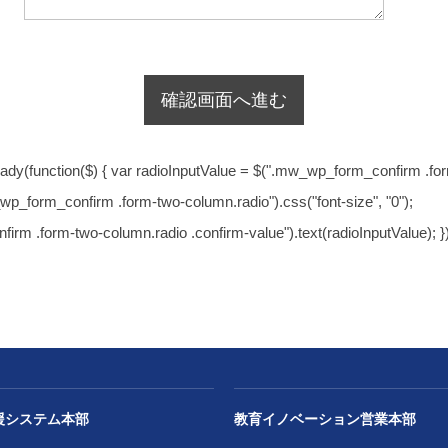
ady(function($) { var radioInputValue = $(".mw_wp_form_confirm .fo
_wp_form_confirm .form-two-column.radio").css("font-size", "0");
rm .form-two-column.radio .confirm-value").text(radioInputValue); })
援システム本部
教育イノベーション営業本部