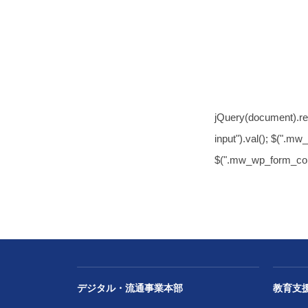
jQuery(document).re
input").val(); $(".mw
$(".mw_wp_form_confi
デジタル・流通事業本部
教育支