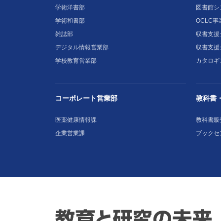
学術洋書部
図書館シ
学術和書部
OCLC事
雑誌部
収書支援シ
デジタル情報営業部
収書支援
学校教育営業部
カタロギ
コーポレート営業部
教科書
医薬健康情報課
教科書販
企業営業課
ブックセ