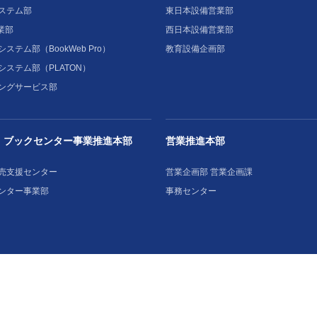
ステム部
東日本設備営業部
業部
西日本設備営業部
ステム部（BookWeb Pro）
教育設備企画部
システム部（PLATON）
ングサービス部
・ブックセンター事業推進本部
営業推進本部
売支援センター
営業企画部 営業企画課
ンター事業部
事務センター