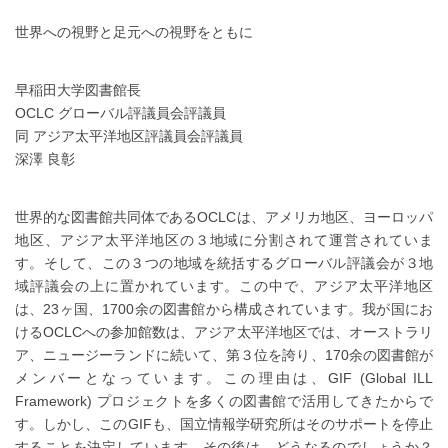
世界への視野と足元への視野をともに
早稲田大学図書館長
OCLC グローバル評議員会評議員
同 アジア太平洋地区評議員会評議員
深澤 良彰
世界的な図書館共同体であるOCLCは、アメリカ地区、ヨーロッパ
地区、アジア太平洋地区の３地域に分割されて運営されていま
す。そして、この３つの地域を統括するグローバル評議会が３地
域評議会の上に置かれています。この中で、アジア太平洋地区
は、23ヶ国、1700余の図書館から構成されています。我が国にお
けるOCLCへの参加館数は、アジア太平洋地区では、オーストラリ
ア、ニュージーランドに続いて、第３位を誇り、170余の図書館が
メンバーとなっています。この理由は、GIF (Global ILL
Framework) プロジェクトを多くの図書館で活用してきたからで
す。しかし、このGIFも、国立情報学研究所はそのサポートを停止
することを決定しています。その後は、どうなるのでしょうか？