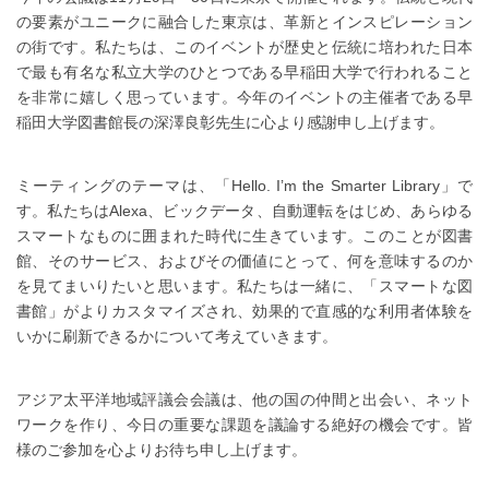
の要素がユニークに融合した東京は、革新とインスピレーション
の街です。私たちは、このイベントが歴史と伝統に培われた日本
で最も有名な私立大学のひとつである早稲田大学で行われること
を非常に嬉しく思っています。今年のイベントの主催者である早
稲田大学図書館長の深澤良彰先生に心より感謝申し上げます。
ミーティングのテーマは、「Hello. I’m the Smarter Library」で
す。私たちはAlexa、ビックデータ、自動運転をはじめ、あらゆる
スマートなものに囲まれた時代に生きています。このことが図書
館、そのサービス、およびその価値にとって、何を意味するのか
を見てまいりたいと思います。私たちは一緒に、「スマートな図
書館」がよりカスタマイズされ、効果的で直感的な利用者体験を
いかに刷新できるかについて考えていきます。
アジア太平洋地域評議会会議は、他の国の仲間と出会い、ネット
ワークを作り、今日の重要な課題を議論する絶好の機会です。皆
様のご参加を心よりお待ち申し上げます。