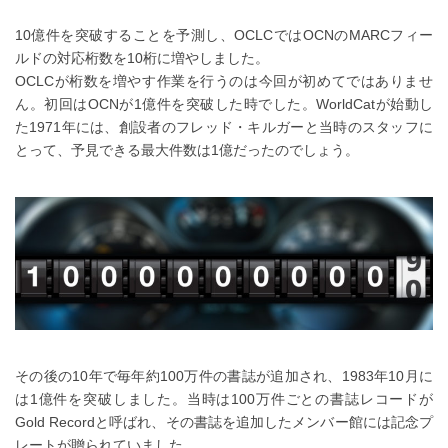
10億件を突破することを予測し、OCLCではOCNのMARCフィー
ルドの対応桁数を10桁に増やしました。
OCLCが桁数を増やす作業を行うのは今回が初めてではありませ
ん。初回はOCNが1億件を突破した時でした。WorldCatが始動し
た1971年には、創設者のフレッド・キルガーと当時のスタッフに
とって、予見できる最大件数は1億だったのでしょう。
その後の10年で毎年約100万件の書誌が追加され、1983年10月に
は1億件を突破しました。当時は100万件ごとの書誌レコードが
Gold Recordと呼ばれ、その書誌を追加したメンバー館には記念プ
レートが贈られていました。