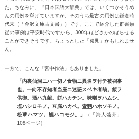
た。ちなみに、『日本国語大辞典』では、いくつかそうめ
んの用例を挙げていますが、そのうち最古の用例は鎌倉時
代末（「金沢文庫古文書」）です。ここで紹介した群書類
従の事例は平安時代ですから、300年ほどさかのぼらせる
ことができそうです。ちょっとした「発見」かもしれませ
ん。
一方で、こんな「宮中作法」もありました。
「内裏仙洞ニハ一切ノ食物ニ異名ヲ付テ被召事
也。一向不存知者当座ニ迷惑スベキ者哉。飯ヲ
供御。酒ハ九献。餅ハカチン。味噌ヲハムシ。
塩ハシロモノ。豆腐ハカベ。
索麪
ハホソモノ。
松蕈ハマツ。鯉ハコモジ。」
（「海人藻芥」
108ページ）