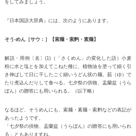
をしてみましょう。
『日本国語大辞典』には、次のようにあります。
そう‐めん［サウ：］【索麺・索麪・素麺】
解説・用例〔名〕(1)（「さくめん」の変化した語）小麦
粉に水と塩とを加えてこねた種に、植物油を塗って細く引
き伸ばして日に干したごく細いうどん状の麺。茹（ゆ）で
たり煮込んだりして食べる。七夕祭の供物、盂蘭盆（うら
ぼん）の贈答にも用いられる。（以下略）
なるほど、そうめんにも、索麺・素麺・索麪などの表記が
あったようです。
「七夕祭の供物、盂蘭盆（うらぼん）の贈答にも用いられ
る」ともありますね。