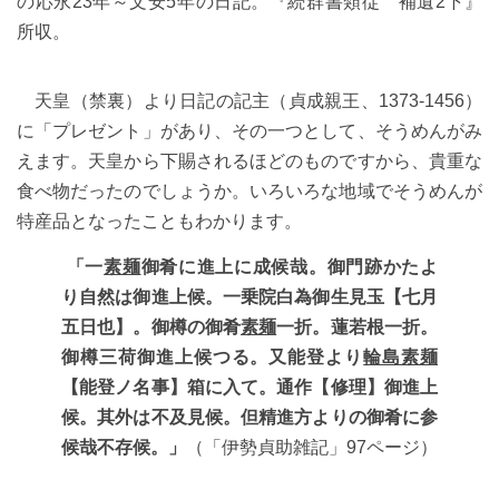
の応永23年～文安5年の日記。『続群書類従 補遺2下』
所収。
天皇（禁裏）より日記の記主（貞成親王、1373-1456）
に「プレゼント」があり、その一つとして、そうめんがみ
えます。天皇から下賜されるほどのものですから、貴重な
食べ物だったのでしょうか。いろいろな地域でそうめんが
特産品となったこともわかります。
「一
素麺
御肴に進上に成候哉。御門跡かたよ
り自然は御進上候。一乗院白為御生見玉【七月
五日也】。御樽の御肴
素麺
一折。蓮若根一折。
御樽三荷御進上候つる。又能登より
輪島素麺
【能登ノ名事】箱に入て。通作【修理】御進上
候。其外は不及見候。但精進方よりの御肴に参
候哉不存候。」
（「伊勢貞助雑記」97ページ）