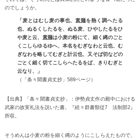
のでしょうか。
「麦とはむし麦の事也、
素麺
を熱く調へたる
也、ぬるくしたるを、ぬる麦、ひやしたるをひ
や麦と云、
素麺
は小麦の粉にて、細く縄のごと
くこしらゆるゆへ、本名をむぎなわと云也、む
ぎなわを略してむぎと計云也、又そば切などの
ごとく細く切てこしらへたるをば、きりむぎと
云なり、」
（「条々聞書貞丈抄」589ページ）
【出典】「条々聞書貞丈抄」：伊勢貞丈作の殿中における
武家の故実礼法を説いた書。『続々群書類従7 法制部2』
所収。
そうめんは小麦の粉を細く縄のようにこしらえたもので、