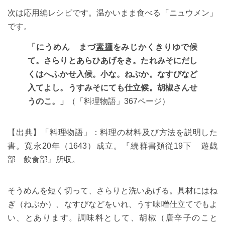
次は応用編レシピです。温かいまま食べる「ニュウメン」
です。
「にうめん まづ
素麺
をみじかくきりゆで候
て。さらりとあらひあげをき。たれみそにだし
くはへふかせ入候。小な。ねぶか。なすびなど
入てよし。うすみそにても仕立候。胡椒さんせ
うのこ。」
（「料理物語」367ページ）
【出典】「料理物語」：料理の材料及び方法を説明した
書。寛永20年（1643）成立。『続群書類従19下 遊戯
部 飲食部』所収。
そうめんを短く切って、さらりと洗いあげる。具材にはね
ぎ（ねぶか）、なすびなどをいれ、うす味噌仕立てでもよ
い、とあります。調味料として、胡椒（唐辛子のこと