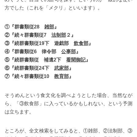
方でした（これを「メクリ」といいます）。
①『群書類従28
雑部
』
②『続々群書類従7
法制部
２』
③『続群書類従19下 遊戯部
飲食部
』
④『群書類従6 律令部
公事部
』
⑤『続群書類従 補遺2下
看聞御記
』
⑥『続群書類従24下
武家部
』
⑦『続々群書類従10
教育部
』
そうめんという食文化を調べようとした場合、当然なが
ら、「③飲食部」に入っているかもしれない、という予測
は立ちます。
ところが、全文検索をしてみると、①雑部、②法制部、③