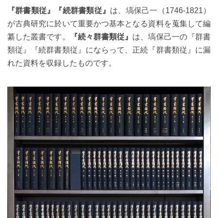
『群書類従』『続群書類従』
は、塙保己一（1746-1821）
が古典研究に於いて重要かつ基本となる資料を蒐集して編
纂した叢書です。
『続々群書類従』
は、塙保己一の『群書
類従』『続群書類従』にならって、正続『群書類従』に漏
れた資料を収録したものです。