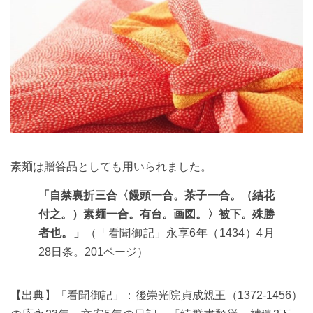
素麺は贈答品としても用いられました。
「自禁裏折三合〈饅頭一合。茶子一合。（結花
付之。）
素麺
一合。有台。画図。〉被下。殊勝
者也。」
（「看聞御記」永享6年（1434）4月
28日条。201ページ）
【出典】「看聞御記」：後崇光院貞成親王（1372-1456）