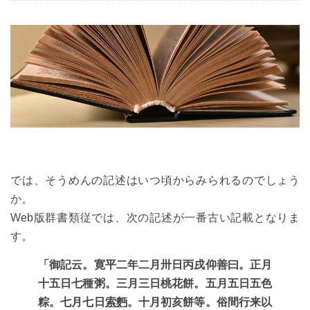
では、そうめんの記述はいつ頃からみられるのでしょう
か。
Web版群書類従では、次の記述が一番古い記載となりま
す。
「御記云。寛平二年二月卅日丙戌仰善曰。正月
十五日七種粥。三月三日桃花餅。五月五日五色
粽。七月七日
索麪
。十月初亥餅等。俗間行来以