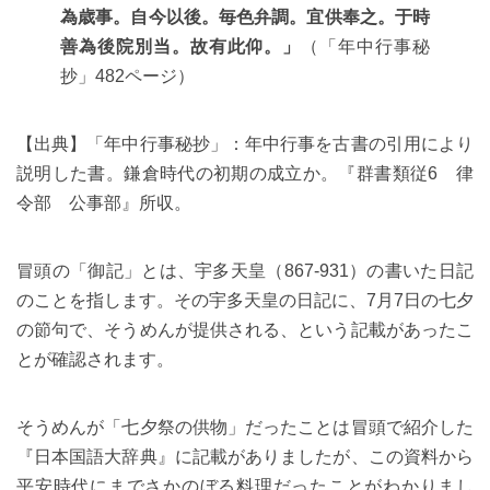
為歳事。自今以後。毎色弁調。宜供奉之。于時
善為後院別当。故有此仰。」
（「年中行事秘
抄」482ページ）
【出典】「年中行事秘抄」：年中行事を古書の引用により
説明した書。鎌倉時代の初期の成立か。『群書類従6 律
令部 公事部』所収。
冒頭の「御記」とは、宇多天皇（867-931）の書いた日記
のことを指します。その宇多天皇の日記に、7月7日の七夕
の節句で、そうめんが提供される、という記載があったこ
とが確認されます。
そうめんが「七夕祭の供物」だったことは冒頭で紹介した
『日本国語大辞典』に記載がありましたが、この資料から
平安時代にまでさかのぼる料理だったことがわかりまし