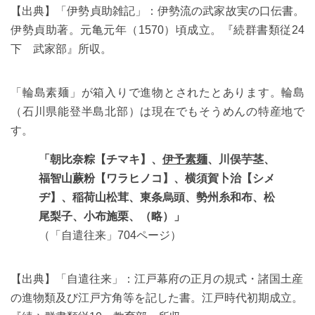
【出典】「伊勢貞助雑記」：伊勢流の武家故実の口伝書。
伊勢貞助著。元亀元年（1570）頃成立。『続群書類従24
下 武家部』所収。
「輪島素麺」が箱入りで進物とされたとあります。輪島
（石川県能登半島北部）は現在でもそうめんの特産地で
す。
「朝比奈粽【チマキ】、
伊予素麺
、川俣芋茎、
福智山蕨粉【ワラヒノコ】、横須賀卜治【シメ
ヂ】、稲荷山松茸、東条烏頭、勢州糸和布、松
尾梨子、小布施栗、（略）」
（「自遣往来」704ページ）
【出典】「自遣往来」：江戸幕府の正月の規式・諸国土産
の進物類及び江戸方角等を記した書。江戸時代初期成立。