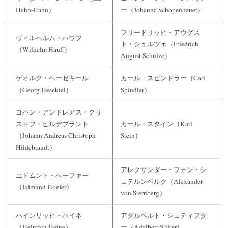
Hahn-Hahn）
ー（Johanna Schopenhauer）
フリードリッヒ・アウグス
ヴィルヘルム・ハウフ
ト・シュルツェ（Friedrich
（Wilhelm Hauff）
August Schulze）
ゲオルク・ヘーゼキール
カール・スピンドラー（Carl
（Georg Hesekiel）
Spindler）
ヨハン・アンドレアス・クリ
ストフ・ヒルデブラント
カール・スタイン（Karl
（Johann Andreas Christoph
Stein）
Hildebrandt）
アレクサンダー・フォン・シ
エドムント・へーファー
ュテルンベルク（Alexander
（Edmund Hoefer）
von Sternberg）
ハインリッヒ・ハイネ
アダルベルト・シュティフタ
（Heinrich Heine）
ー（Adalbert Stifter）