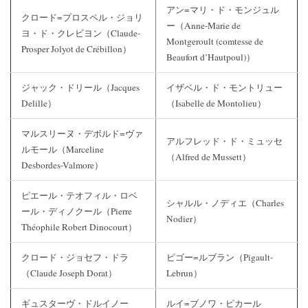
アン=マリ・ド・モンジュル
クロード=プロスペル・ジョリ
ー（Anne-Marie de
ヨ・ド・クレビヨン（Claude-
Montgeroult (comtesse de
Prosper Jolyot de Crébillon）
Beaufort d’Hautpoul)）
ジャック・ドリール（Jacques
イザベル・ド・モントリュー
Delille）
（Isabelle de Montolieu）
マルスリーヌ・デボルド=ヴァ
アルフレッド・ド・ミュッセ
ルモール（Marceline
（Alfred de Mussett）
Desbordes-Valmore）
ピエール・テオフィル・ロベ
シャルル・ノディエ（Charles
ール・ディノクール（Pierre
Nodier）
Théophile Robert Dinocourt）
クロード・ジョセフ・ドラ
ピゴー=ルブラン（Pigault-
（Claude Joseph Dorat）
Lebrun）
ギュスターヴ・ドルイノー
ルイ=ブノワ・ピカール