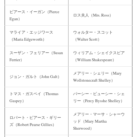
ピアース・イーガン（Pierce
ロス夫人（Mrs. Ross）
Egan）
マライア・エッジワース
ウォルター・スコット
（Maria Edgeworth）
（Walter Scott）
スーザン・フェリアー（Susan
ウィリアム・シェイクスピア
Ferrier）
（William Shakespeare）
メアリー・シェリー（Mary
ジョン・ガルト（John Galt）
Wollstonecraft Shelley）
トマス・ガスペイ（Thomas
パーシー・ビューシー・シェ
Gaspey）
リー（Percy Bysshe Shelley）
メアリー・マーサ・シャーウ
ロバート・ピアース・ギリー
ッド（Mary Martha
ズ（Robert Pearse Gillies）
Sherwood）