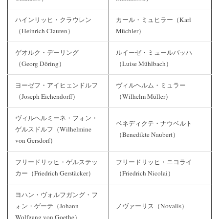
ハインリッヒ・クラウレン
カール・ミュヒラー（Karl
（Heinrich Clauren）
Müchler）
ゲオルク・デーリング
ルイーゼ・ミュールバッハ
（Georg Döring）
（Luise Mühlbach）
ヨーゼフ・アイヒェンドルフ
ヴィルヘルム・ミュラー
（Joseph Eichendorff）
（Wilhelm Müller）
ヴィルヘルミーネ・フォン・
ベネディクテ・ナウベルト
ゲルスドルフ（Wilhelmine
（Benedikte Naubert）
von Gersdorf）
フリードリッヒ・ゲルステッ
フリードリッヒ・ニコライ
カー（Friedrich Gerstäcker）
（Friedrich Nicolai）
ヨハン・ヴォルフガング・フ
ォン・ゲーテ（Johann
ノヴァーリス（Novalis）
Wolfgang von Goethe）