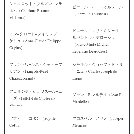
シャルロット・ブルノン=マラ
ピエール・ル・トゥルヌール
ルム（Charlotte Bournon-
（Pierre Le Tourneur）
Malarme）
ピエール・マリ・ミシェル・
アン=クロード=フィリップ・
ルパントル・デローシュ
ケリュ（Anne Claude Philippe
（Pierre Marie Michel
Caylus）
Lepeintre Desroches）
フランソワ=ルネ・シャトーブ
シャルル・ジョセフ・ド・リ
リアン（François-René
ーニュ（Charles Joseph de
Chateaubriand）
Ligne）
フェリシテ・ショワズール=ム
ジャン・B.マルデル（Jean B.
ーズ（Félicité de Choiseul-
Mardelle）
Meuse）
ソフィー・コタン（Sophie
プロスペル・メリメ（Prosper
Cottin）
Mérimée）