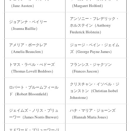
（Jane Austen）
（Margaret Holford）
アンソニー・フレデリック・
ジョアンナ・ベイリー
ホルステイン（Anthony
（Joanna Baillie）
Frederick Holstein）
アメリア・ボークレア
ジョージ・ペイン・ジェイム
（Amelia Beauclerc）
ズ（George Payne James）
トマス・ラベル・べドーズ
フランシス・ジャクソン
（Thomas Lovell Beddoes）
（Frances Jascon）
クリスチャン・イソベル・ジ
ロバート・ブルームフィール
ョンストン（Christian Isobel
ド（Robert Bloomfield）
Johnstone）
ジェイムズ・ノリス・ブリュ
ハナ・マリア・ジョーンズ
ーワー（James Norris Brewer）
（Hannah Maria Jones）
エドワード・ブリューワー-リ