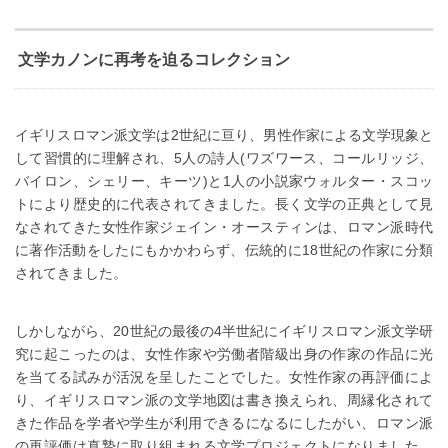
文学カノンに再考を迫るコレクション
イギリスロマン派文学は2世紀に亘り、男性作家による文学現象と
して習慣的に理解され、5人の詩人(ワズワース、コールリッジ、
バイロン、シェリー、キーツ)と1人の小説家ウォルター・スコッ
トにより歴史的に代表されてきました。長く文学の正典として見
なされてきた女性作家ジェイン・オースティンは、ロマン派時代
に著作活動をしたにもかかわらず、伝統的に18世紀の作家に分類
されてきました。
しかしながら、20世紀の最後の4半世紀にイギリスロマン派文学研
究に起こったのは、女性作家や労働者階級出身の作家の作品に光
を当てる試みが活況を呈したことでした。女性作家の再評価によ
り、イギリスロマン派の文学地図は書き換えられ、周縁化されて
きた作品を学者や学生が利用できるになるにしたがい、ロマン派
の再評価は真摯に取り組まれる文学プロジェクトになりました。