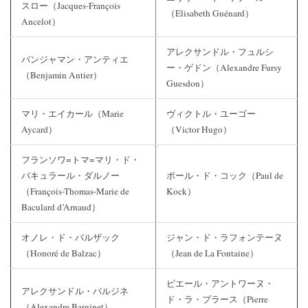
スロー（Jacques-François
（Elisabeth Guénard）
Ancelot）
アレクサンドル・フュルシ
バンジャマン・アンティエ
ー・ゲドン（Alexandre Fursy
（Benjamin Antier）
Guesdon）
マリ・エイカール（Marie
ヴィクトル・ユーゴー
Aycard）
（Victor Hugo）
フランソワ=トマ=マリ・ド・
バキュラール・ダルノー
ポール・ド・コック（Paul de
（François-Thomas-Marie de
Kock）
Baculard d’Arnaud）
オノレ・ド・バルザック
ジャン・ド・ラフォンテーヌ
（Honoré de Balzac）
（Jean de La Fontaine）
ピエール・アントワーヌ・
アレクサンドル・バルジネ
ド・ラ・プラース（Pierre
（Alexandre Barginet）