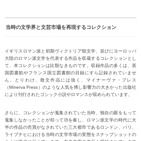
当時の文学界と文芸市場を再現するコレクション
イギリスロマン派と初期ヴィクトリア朝文学、並びにヨーロッパ
大陸のロマン派文学を代表する作品を収蔵するコレクションとし
て、本コレクションは比類なきものです。収録作品の多くは、英
国図書餡やフランス国立図書館の目録にすら記録されていませ
ん。とりわけ、散文作品には強く、マイナーヴァ・プレス
（Minerva Press）のような人気を博し影響力の大きかった出版社
により刊行されたゴシック小説やロマンスが収められています。
さらに、コレクションが蒐集されていた当時、独自の眼をもって
蒐集しなかったことが却って功を奏し、ロマン派文学の時代に大
半の作品の売買がなされていた三大都市であるロンドン、パリ、
ライプチヒにおける当時の文学市場の実態をスナップショットの