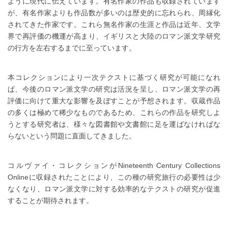
ように現代に伝えています。有名作家の作品も収録されています
が、有名作家よりも作品数が多いのは歴史的に忘れられ、周縁化
されてきた作家です。これら無名作家の生涯と作品は近年、文学
界で再評価の機運が高まり、イギリスと大陸のロマン派文学研究
の行方を左右するまでに至っています。
本コレクションにより一次テクストに基づく研究が可能になれ
ば、今後のロマン派文学の研究は活況を呈し、ロマン派文学の再
評価に向けて重大な影響を及ぼすことが予想されます。収蔵作品
の多くは極めて稀少なものであるため、これらの作品を研究しよ
うとする研究者は、様々な図書館や文書館に足を運ばなければな
らないという問題に直面してきました。
コルヴァイ・コレクションがNineteenth Century Collections
Onlineに収録されたことにより、この種の研究旅行の必要性は少
なくなり、ロマン派文学に対する効率的なテクストの研究が促進
することが期待されます。