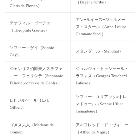
（Eugène Scribe）
Claris de Florian）
アン=ルイーズ=ジェルメー
テオフィル・ゴーチエ
ヌ・スタール（Anne-Louise-
（Théophile Gautier）
Germaine Staël）
ソフィー・ゲイ（Sophie
スタンダール（Stendhal）
Gay）
ジャンリス伯爵夫人ステファ
ジョルジュ・トゥシャール・
ニー・フェリシテ（Stéphanie
ラフォス（Georges Touchard-
Félicité, comtesse de Genlis）
Lafosse）
ソフィー・ユリアック=トレ
L.T. ジルベール（L.-T.
マドゥール（Sophie Ulliac
Gilbert）
Trémadeure）
ゴメス夫人（Madame de
アルフレッド・ド・ヴィニー
Gomez）
（Alfred de Vigny）