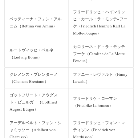
フリードリッヒ・ハインリッ
ベッティーナ・フォン・アル
ヒ・カール・ラ・モッテ=フー
ニム（Bettina von Arnim）
ケ（Friedrich Heinrich Karl La
Motte-Fouqué）
カロリーネ・ド・ラ・モッテ-
ルートヴィッヒ・ベルネ
フーケ（Caroline de La Motte
（Ludwig Börne）
Fouqué）
クレメンス・ブレンターノ
ファニー・レヴァルト（Fanny
（Clemens Brentano）
Lewald）
ゴットフリート・アウグス
フリードリケ・ローマン
ト・ビュルガー（Gottfried
（Friedrike Lohmann）
August Bürger）
アーデルベルト・フォン・シ
フリードリッヒ・フォン・マ
ャミッソー（Adelbert von
ティソン（Friedrich von
Chamisso）
Matthisson）