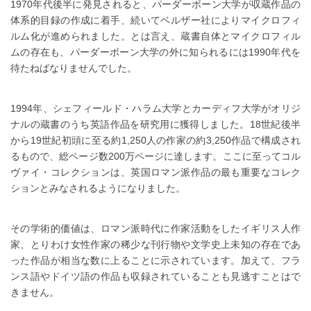
1970年代後半に発見されると、パーダーボーン大学が収蔵作品の
体系的目録の作成に着手、続いてベルザー社によりマイクロフィ
ルム化が進められました。とは言え、蔵書自体とマイクロフィル
ムの存在も、パーダーボーン大学の外に知られるには1990年代を
待たねばなりませんでした。
1994年、シェフィールド・ハラム大学とカーディフ大学がオリジ
ナルの蔵書のうち英語作品を研究用に獲得しました。18世紀後半
から19世紀初頭に至る約1,250人の作家の約3,250作品で構成され
るもので、総ページ数200万ページに達します。ここに至ってコル
ヴァイ・コレクションは、英国ロマン派作品の最も重要なコレク
ションとみなされるようになりました。
その学術的価値は、ロマン派時代に作家活動をしたイギリス人作
家、とりわけ女性作家の稀少な刊行物や文学史上未知の存在であ
った作品が相当な数に上ることに示されています。加えて、フラ
ンス語やドイツ語の作品も収録されていることも見逃すことはで
きません。