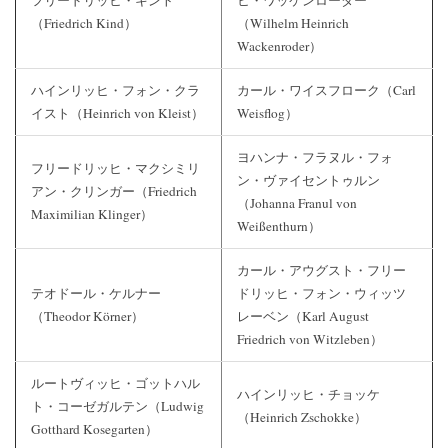
フリードリッヒ・キント
ヒ・ワッケンローダー
（Friedrich Kind）
（Wilhelm Heinrich
Wackenroder）
ハインリッヒ・フォン・クラ
カール・ワイスフローク（Carl
イスト（Heinrich von Kleist）
Weisflog）
ヨハンナ・フラヌル・フォ
フリードリッヒ・マクシミリ
ン・ヴァイセントゥルン
アン・クリンガー（Friedrich
（Johanna Franul von
Maximilian Klinger）
Weißenthurn）
カール・アウグスト・フリー
テオドール・ケルナー
ドリッヒ・フォン・ウィッツ
（Theodor Körner）
レーベン（Karl August
Friedrich von Witzleben）
ルートヴィッヒ・ゴットハル
ハインリッヒ・チョッケ
ト・コーゼガルテン（Ludwig
（Heinrich Zschokke）
Gotthard Kosegarten）