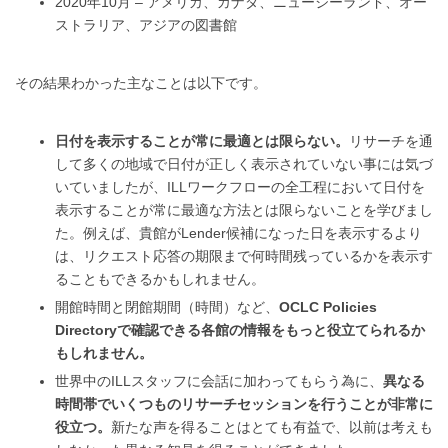
2020年10月 – アメリカ、カナダ、ニュージーランド、オー
ストラリア、アジアの図書館
その結果わかった主なことは以下です。
日付を表示することが常に最適とは限らない。
リサーチを通
して多くの地域で日付が正しく表示されていない事には気づ
いていましたが、ILLワークフローの全工程において日付を
表示することが常に最適な方法とは限らないことを学びまし
た。例えば、貴館がLender候補になった日を表示するより
は、リクエスト応答の期限まで何時間残っているかを表示す
ることもできるかもしれません。
開館時間と閉館期間（時間）など、
OCLC Policies
Directoryで確認できる各館の情報をもっと役立てられるか
もしれません。
世界中のILLスタッフに会話に加わってもらう為に、
異なる
時間帯でいくつものリサーチセッションを行うことが非常に
役立つ。
新たな声を得ることはとても有益で、以前は考えも