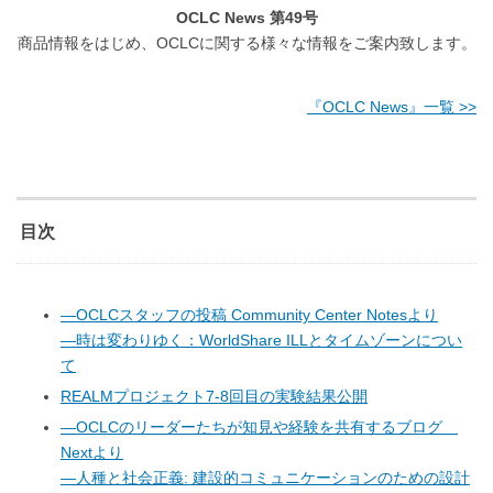
OCLC News
第49
号
商品情報をはじめ、OCLCに関する様々な情報をご案内致します。
『OCLC News』一覧 >>
目次
―OCLCスタッフの投稿 Community Center Notesより
―時は変わりゆく：WorldShare ILLとタイムゾーンについ
て
REALMプロジェクト7-8回目の実験結果公開
―OCLCのリーダーたちが知見や経験を共有するブログ
Nextより
―人種と社会正義: 建設的コミュニケーションのための設計