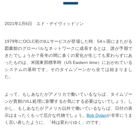
2021年1月6日 エド・デイヴィッドソン
1979年にOCLC初のILLサービスが登場した時、54ヶ国にまたがる
図書館のグローバルなネットワークに成長するとは、誰が予期で
きたでしょうか？長年の間に多くの変化が生じても変わらずにあ
ったものは、米国東部標準時（US Eastern time）におかれている
システムの基幹です。そのタイムゾーンから全ては始まりまし
た。
よって、もしあなたがアメリカで働いているならば、タイムゾー
ンが貴館のILL処理に影響するか気にする必要はないでしょう。し
かし、もしあなたがアメリカ以外で働いているならば、日付の表
示はまったくもって厄介な代物でしょう。
Bob Dylan
が非常にうま
く言い表したように、「時は変わりゆく」のです。