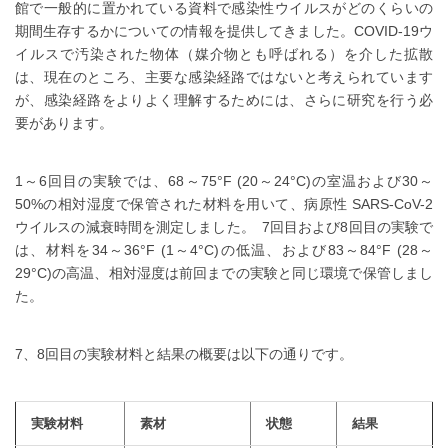
館で一般的に置かれている資料で感染性ウイルスがどのくらいの
期間生存するかについての情報を提供してきました。COVID-19ウ
イルスで汚染された物体（媒介物とも呼ばれる）を介した拡散
は、現在のところ、主要な感染経路ではないと考えられています
が、感染経路をよりよく理解するためには、さらに研究を行う必
要があります。
1～6回目の実験では、68～75°F (20～24°C)の室温および30～
50%の相対湿度で保管された材料を用いて、病原性 SARS-CoV-2
ウイルスの減衰時間を測定しました。 7回目および8回目の実験で
は、材料を34～36°F (1～4°C)の低温、および83～84°F (28～
29°C)の高温、相対湿度は前回までの実験と同じ環境で保管しまし
た。
7、8回目の実験材料と結果の概要は以下の通りです。
実験材料
素材
状態
結果