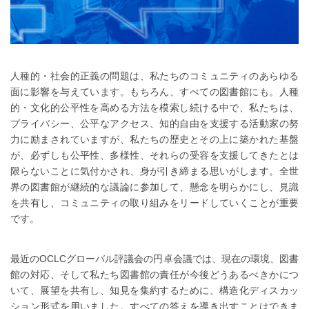
人種的・社会的正義の問題は、私たちのコミュニティのあらゆる
面に影響を与えています。もちろん、すべての図書館にも。人種
的・文化的公平性を高める方法を模索し続ける中で、私たちは、
プライバシー、公平なアクセス、知的自由を支援する活動家の努
力に励まされていますが、私たちの歴史とその上に築かれた基盤
が、必ずしも公平性、多様性、それらの受容を支援してきたとは
限らないことに気付かされ、身が引き締まる思いがします。全世
界の図書館が継続的な議論に参加して、懸念を明らかにし、見識
を共有し、コミュニティの取り組みをリードしていくことが重要
です。
最近のOCLCグローバル評議会の円卓会議では、現在の環境、図書
館の対応、そして私たち図書館の責任が今後どうあるべきかにつ
いて、展望を共有し、知見を集約するために、構造化ディスカッ
ション形式を用いました。すべての答えを導き出すことはできま