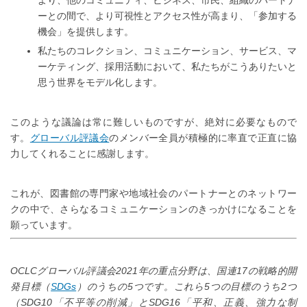
ーとの間で、より可視性とアクセス性が高まり、「参加する
機会」を提供します。
私たちのコレクション、コミュニケーション、サービス、マ
ーケティング、採用活動において、私たちがこうありたいと
思う世界をモデル化します。
このような議論は常に難しいものですが、絶対に必要なもので
す。
グローバル評議会
のメンバー全員が積極的に率直で正直に協
力してくれることに感謝します。
これが、図書館の専門家や地域社会のパートナーとのネットワー
クの中で、さらなるコミュニケーションのきっかけになることを
願っています。
OCLCグローバル評議会2021年の重点分野は、国連17の戦略的開
発目標（
SDGs
）のうちの5つです。これら5つの目標のうち2つ
（SDG10「不平等の削減」とSDG16「平和、正義、強力な制