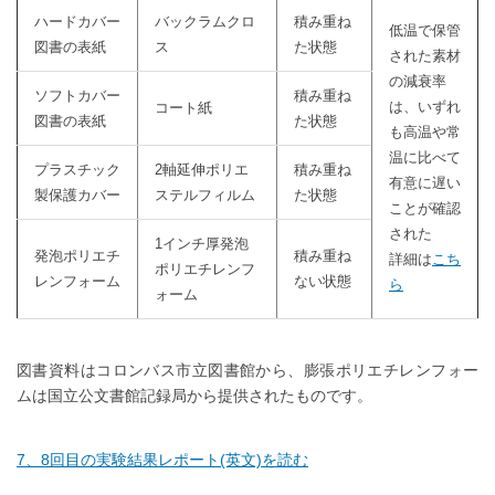
ハードカバー
バックラムクロ
積み重ね
低温で保管
図書の表紙
ス
た状態
された素材
の減衰率
ソフトカバー
積み重ね
は、いずれ
コート紙
図書の表紙
た状態
も高温や常
温に比べて
プラスチック
2軸延伸ポリエ
積み重ね
有意に遅い
製保護カバー
ステルフィルム
た状態
ことが確認
された
1インチ厚発泡
発泡ポリエチ
積み重ね
詳細は
こち
ポリエチレンフ
レンフォーム
ない状態
ら
ォーム
図書資料はコロンバス市立図書館から、膨張ポリエチレンフォー
ムは国立公文書館記録局から提供されたものです。
7、8回目の実験結果レポート(英文)を読む