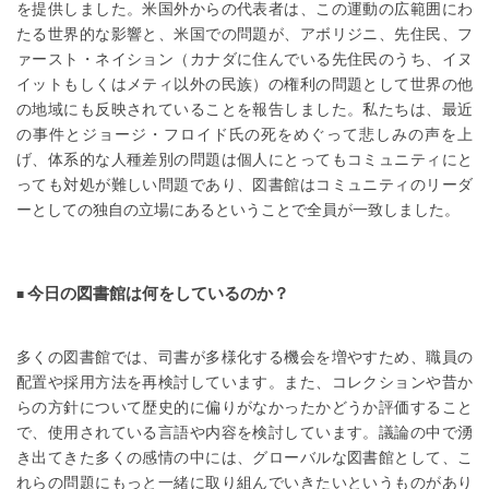
を提供しました。米国外からの代表者は、この運動の広範囲にわ
たる世界的な影響と、米国での問題が、アボリジニ、先住民、フ
ァースト・ネイション（カナダに住んでいる先住民のうち、イヌ
イットもしくはメティ以外の民族）の権利の問題として世界の他
の地域にも反映されていることを報告しました。私たちは、最近
の事件とジョージ・フロイド氏の死をめぐって悲しみの声を上
げ、体系的な人種差別の問題は個人にとってもコミュニティにと
っても対処が難しい問題であり、図書館はコミュニティのリーダ
ーとしての独自の立場にあるということで全員が一致しました。
今日の図書館は何をしているのか？
多くの図書館では、司書が多様化する機会を増やすため、職員の
配置や採用方法を再検討しています。また、コレクションや昔か
らの方針について歴史的に偏りがなかったかどうか評価すること
で、使用されている言語や内容を検討しています。議論の中で湧
き出てきた多くの感情の中には、グローバルな図書館として、こ
れらの問題にもっと一緒に取り組んでいきたいというものがあり