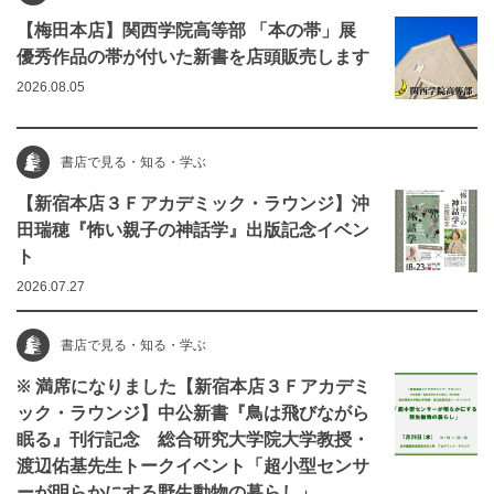
【梅田本店】関西学院高等部 「本の帯」展
優秀作品の帯が付いた新書を店頭販売します
2026.08.05
書店で見る・知る・学ぶ
【新宿本店３Ｆアカデミック・ラウンジ】沖
田瑞穂『怖い親子の神話学』出版記念イベン
ト
2026.07.27
書店で見る・知る・学ぶ
※ 満席になりました【新宿本店３Ｆアカデミ
ック・ラウンジ】中公新書『鳥は飛びながら
眠る』刊行記念 総合研究大学院大学教授・
渡辺佑基先生トークイベント「超小型センサ
ーが明らかにする野生動物の暮らし」