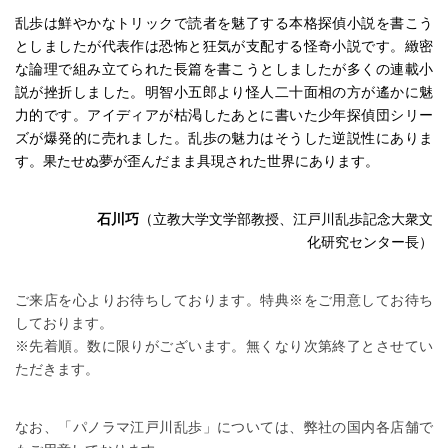
乱歩は鮮やかなトリックで読者を魅了する本格探偵小説を書こう
としましたが代表作は恐怖と狂気が支配する怪奇小説です。緻密
な論理で組み立てられた長篇を書こうとしましたが多くの連載小
説が挫折しました。明智小五郎より怪人二十面相の方が遙かに魅
力的です。アイディアが枯渇したあとに書いた少年探偵団シリー
ズが爆発的に売れました。乱歩の魅力はそうした逆説性にありま
す。果たせぬ夢が歪んだまま具現された世界にあります。
石川巧
（立教大学文学部教授、江戸川乱歩記念大衆文
化研究センター長）
ご来店を心よりお待ちしております。特典※をご用意してお待ち
しております。
※先着順。数に限りがございます。無くなり次第終了とさせてい
ただきます。
なお、「パノラマ江戸川乱歩」については、弊社の国内各店舗で