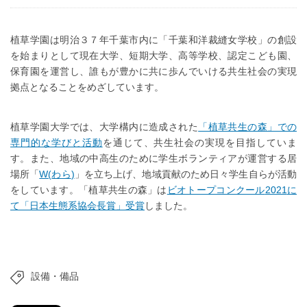
植草学園は明治３７年千葉市内に「千葉和洋裁縫女学校」の創設
を始まりとして現在大学、短期大学、高等学校、認定こども園、
保育園を運営し、誰もが豊かに共に歩んでいける共生社会の実現
拠点となることをめざしています。
植草学園大学では、大学構内に造成された
「植草共生の森」での
専門的な学びと活動
を通じて、共生社会の実現を目指していま
す。また、地域の中高生のために学生ボランティアが運営する居
場所「
W(
わら
)
」を立ち上げ、地域貢献のため日々学生自らが活動
をしています。「植草共生の森」は
ビオトープコンクール
2021
に
て「日本生態系協会長賞」受賞
しました。
設備・備品