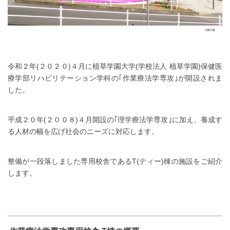
令和２年(２０２０)４月に植草学園大学(学校法人 植草学園)保健医
療学部リハビリテーション学科の｢作業療法学専攻｣が開設されま
した。
平成２０年(２００８)４月開設の｢理学療法学専攻｣に加え、養成す
る人材の幅を広げ社会のニーズに対応します。
整備が一段落しました専用校舎であるT(ティー)棟の施設をご紹介
します。