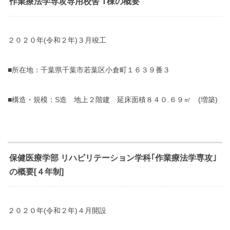
作業療法学専攻専用校舎 T棟の概要
２０２０年(令和２年)３月竣工
■所在地：千葉県千葉市若葉区小倉町１６３９番３
■構造・規模：S造 地上２階建 延床面積８４０.６９㎡ (増築)
保健医療学部 リハビリテーション学科｢作業療法学専攻｣
の概要[４年制]
２０２０年(令和２年)４月開設