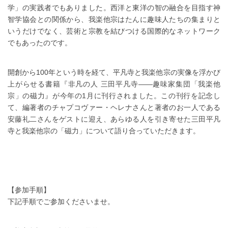
学」の実践者でもありました。西洋と東洋の智の融合を目指す神
智学協会との関係から、我楽他宗はたんに趣味人たちの集まりと
いうだけでなく、芸術と宗教を結びつける国際的なネットワーク
でもあったのです。
開創から100年という時を経て、平凡寺と我楽他宗の実像を浮かび
上がらせる書籍『非凡の人 三田平凡寺――趣味家集団「我楽他
宗」の磁力』が今年の1月に刊行されました。この刊行を記念し
て、編著者のチャプコヴァー・ヘレナさんと著者のお一人である
安藤礼二さんをゲストに迎え、あらゆる人を引き寄せた三田平凡
寺と我楽他宗の「磁力」について語り合っていただきます。
【参加手順】
下記手順でご参加くださいませ。