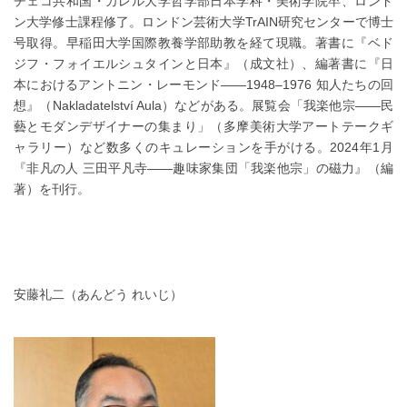
チェコ共和国・カレル大学哲学部日本学科・美術学院卒、ロンド
ン大学修士課程修了。ロンドン芸術大学TrAIN研究センターで博士
号取得。早稲田大学国際教養学部助教を経て現職。著書に『ベド
ジフ・フォイエルシュタインと日本』（成文社）、編著書に『日
本におけるアントニン・レーモンド——1948–1976 知人たちの回
想』（Nakladatelství Aula）などがある。展覧会「我楽他宗——民
藝とモダンデザイナーの集まり」（多摩美術大学アートテークギ
ャラリー）など数多くのキュレーションを手がける。2024年1月
『非凡の人 三田平凡寺——趣味家集団「我楽他宗」の磁力』（編
著）を刊行。
安藤礼二（あんどう れいじ）