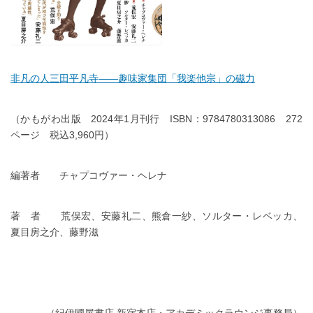
非凡の人三田平凡寺――趣味家集団「我楽他宗」の磁力
（かもがわ出版 2024年1月刊行 ISBN：9784780313086 272
ページ 税込3,960円）
編著者 チャプコヴァー・ヘレナ
著 者 荒俣宏、安藤礼二、熊倉一紗、ソルター・レベッカ、
夏目房之介、藤野滋