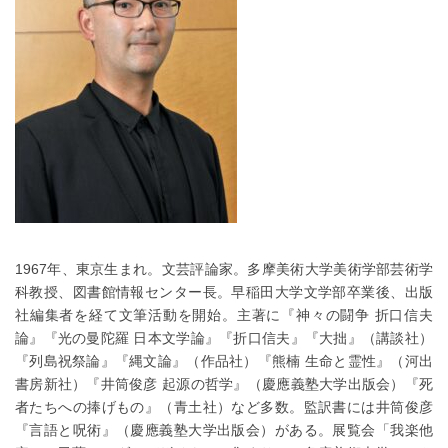
1967年、東京生まれ。文芸評論家。多摩美術大学美術学部芸術学
科教授、図書館情報センター長。早稲田大学文学部卒業後、出版
社編集者を経て文筆活動を開始。主著に『神々の闘争 折口信夫
論』『光の曼陀羅 日本文学論』『折口信夫』『大拙』（講談社）
『列島祝祭論』『縄文論』（作品社）『熊楠 生命と霊性』（河出
書房新社）『井筒俊彦 起源の哲学』（慶應義塾大学出版会）『死
者たちへの捧げもの』（青土社）など多数。監訳書には井筒俊彦
『言語と呪術』（慶應義塾大学出版会）がある。展覧会「我楽他