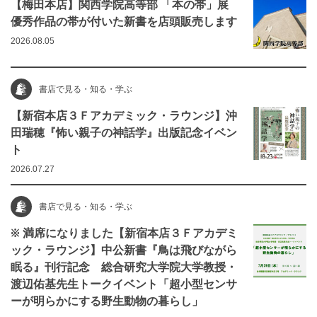
【梅田本店】関西学院高等部 「本の帯」展
優秀作品の帯が付いた新書を店頭販売します
2026.08.05
書店で見る・知る・学ぶ
【新宿本店３Ｆアカデミック・ラウンジ】沖
田瑞穂『怖い親子の神話学』出版記念イベン
ト
2026.07.27
書店で見る・知る・学ぶ
※ 満席になりました【新宿本店３Ｆアカデミ
ック・ラウンジ】中公新書『鳥は飛びながら
眠る』刊行記念 総合研究大学院大学教授・
渡辺佑基先生トークイベント「超小型センサ
ーが明らかにする野生動物の暮らし」