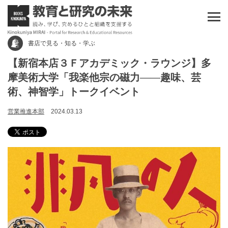
書店で見る・知る・学ぶ
【新宿本店３Ｆアカデミック・ラウンジ】多
摩美術大学「我楽他宗の磁力――趣味、芸
術、神智学」トークイベント
営業推進本部
2024.03.13