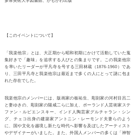
多摩美術大学図書館、かもがわ出版
【このイベントについて】
「我楽他宗」とは、大正期から昭和初期にかけて活動していた蒐
集好きで「趣味」を追求する人びとの集まりです。この我楽他宗
を率いたリーダーが平凡寺を号する三田林蔵（1876-1960）であ
り、三田平凡寺と我楽他宗は最近まで多くの人にとって謎に包ま
れた存在でした。
我楽他宗のメンバーには、版画家の板祐生、彫刻家の河村目呂二
と妻ゆきの、彫刻家の陽咸二らに加え、ポーランド人芸術家ステ
ファン・ルビエンスキー、インド人陶芸家グルチャラン・シン
グ、チェコ出身の建築家アントニン・レーモンド夫妻らのよう
に、国や文化を越境し新たな時代へ影響を及ぼしたアーティスト
やデザイナーがいました。また、外国人メンバーの多くは「神智