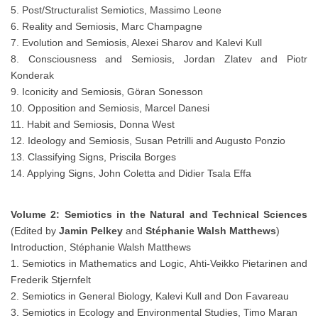
5. Post/Structuralist Semiotics, Massimo Leone
6. Reality and Semiosis, Marc Champagne
7. Evolution and Semiosis, Alexei Sharov and Kalevi Kull
8. Consciousness and Semiosis, Jordan Zlatev and Piotr
Konderak
9. Iconicity and Semiosis, Göran Sonesson
10. Opposition and Semiosis, Marcel Danesi
11. Habit and Semiosis, Donna West
12. Ideology and Semiosis, Susan Petrilli and Augusto Ponzio
13. Classifying Signs, Priscila Borges
14. Applying Signs, John Coletta and Didier Tsala Effa
Volume 2: Semiotics in the Natural and Technical Sciences
(Edited by
Jamin Pelkey
and
Stéphanie Walsh Matthews
)
Introduction, Stéphanie Walsh Matthews
1. Semiotics in Mathematics and Logic, Ahti-Veikko Pietarinen and
Frederik Stjernfelt
2. Semiotics in General Biology, Kalevi Kull and Don Favareau
3. Semiotics in Ecology and Environmental Studies, Timo Maran