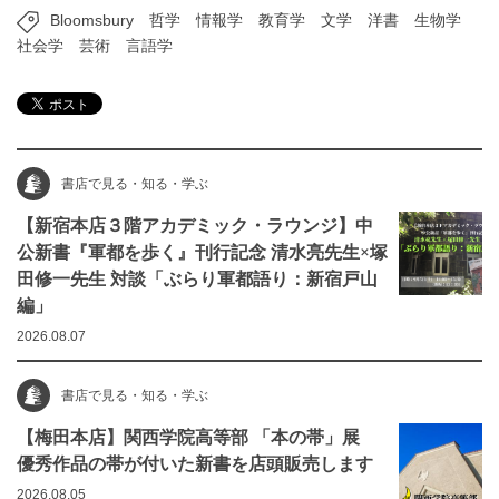
Bloomsbury
哲学
情報学
教育学
文学
洋書
生物学
社会学
芸術
言語学
書店で見る・知る・学ぶ
【新宿本店３階アカデミック・ラウンジ】中
公新書『軍都を歩く』刊行記念 清水亮先生×塚
田修一先生 対談「ぶらり軍都語り：新宿戸山
編」
2026.08.07
書店で見る・知る・学ぶ
【梅田本店】関西学院高等部 「本の帯」展
優秀作品の帯が付いた新書を店頭販売します
2026.08.05