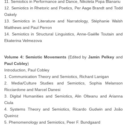
11. Semiotics in Performance and Dance, Nikoleta Popa Blanariu
12. Semiotics in Rhetoric and Poetics, Per Aage Brandt and Todd
Oakely
13. Semiotics in Literature and Narratology, Stéphanie Walsh
Matthews and Paul Perron
14. Semiotics in Structural Linguistics, Anne-Gaëlle Toutain and
Ekaterina Velmezova
Volume 4: Semiotic Movements
(Edited by
Jamin Pelkey
and
Paul Cobley
)
Introduction, Paul Cobley
1. Communication Theory and Semiotics, Richard Lanigan
2. Media/Culture Studies and Semiotics, Sophia Melanson
Ricciardone and Marcel Danesi
3. Digital Humanities and Semiotics, Alin Olteanu and Arianna
Ciula
4. Systems Theory and Semiotics, Ricardo Gudwin and João
Queiroz
5. Phenomenology and Semiotics, Peer F. Bundgaard