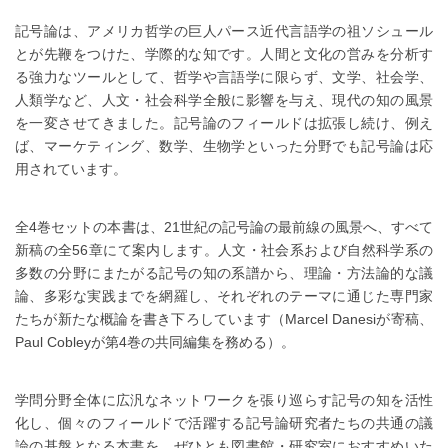
記号論は、アメリカ哲学の巨人パース近代言語学の祖ソシュール
とが先鞭をつけた、学際的な知です。人間と文化の営みを分析す
る強力なツールとして、哲学や言語学に限らず、文学、社会学、
人類学など、人文・社会科学全般に影響を与え、現代の知の風景
を一変させてきました。記号論のフィールドは拡張し続け、例え
ば、マーケティング、数学、生物学といった分野でも記号論は応
用されています。
全4巻セットの本書は、21世紀の記号論の最前線の風景へ、すべて
新稿の全56章にて案内します。人文・社会系および自然科学系の
多数の分野にまたがる記号の知の系譜から、理論・方法論的な議
論、多彩な実践までを網羅し、それぞれのテーマに通じた専門家
たちが新たな概論を書き下ろしています（Marcel Danesiが寄稿、
Paul Cobleyが第4巻の共同編集を務める）。
学問分野全体に広汎なネットワークを張り巡らす記号の知を活性
化し、個々のフィールドで活躍する記号論研究者たちの共通の議
論の基盤となる本書を、ぜひとも図書館・研究室におすすめいた