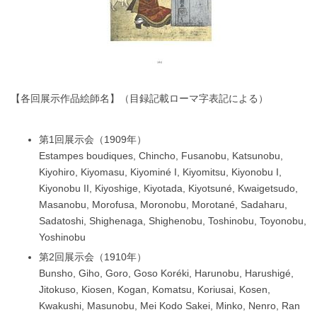
【各回展示作品絵師名】（目録記載ローマ字表記による）
第1回展示会（1909年）
Estampes boudiques, Chincho, Fusanobu, Katsunobu,
Kiyohiro, Kiyomasu, Kiyominé I, Kiyomitsu, Kiyonobu I,
Kiyonobu II, Kiyoshige, Kiyotada, Kiyotsuné, Kwaigetsudo,
Masanobu, Morofusa, Moronobu, Morotané, Sadaharu,
Sadatoshi, Shighenaga, Shighenobu, Toshinobu, Toyonobu,
Yoshinobu
第2回展示会（1910年）
Bunsho, Giho, Goro, Goso Koréki, Harunobu, Harushigé,
Jitokuso, Kiosen, Kogan, Komatsu, Koriusai, Kosen,
Kwakushi, Masunobu, Mei Kodo Sakei, Minko, Nenro, Ran