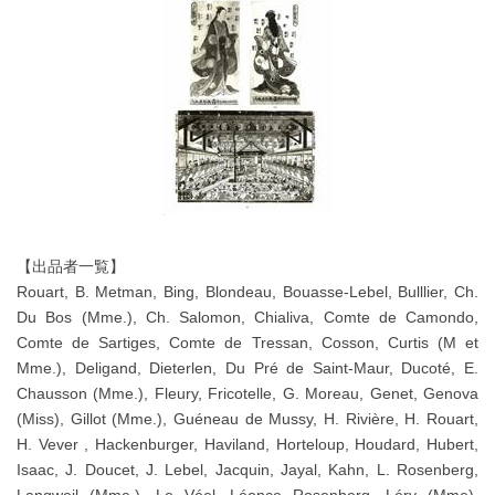
【出品者一覧】
Rouart, B. Metman, Bing, Blondeau, Bouasse-Lebel, Bulllier, Ch.
Du Bos (Mme.), Ch. Salomon, Chialiva, Comte de Camondo,
Comte de Sartiges, Comte de Tressan, Cosson, Curtis (M et
Mme.), Deligand, Dieterlen, Du Pré de Saint-Maur, Ducoté, E.
Chausson (Mme.), Fleury, Fricotelle, G. Moreau, Genet, Genova
(Miss), Gillot (Mme.), Guéneau de Mussy, H. Rivière, H. Rouart,
H. Vever , Hackenburger, Haviland, Horteloup, Houdard, Hubert,
Isaac, J. Doucet, J. Lebel, Jacquin, Jayal, Kahn, L. Rosenberg,
Langweil (Mme.), Le Véel, Léonce Rosenberg, Léry (Mme),