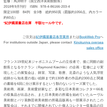
監修：馬渕明子（国立西洋美術館館長）
2018年9月刊行 ISBN : 978-4-86166-203-4
限定100部 B4判 全3巻 総約950頁（図版約1056点、内カラー
約60点）
*紀伊國屋書店在庫 半額セール中です。
ご注文は
紀伊國屋書店各営業所
または
BookWeb Pro
へ
For institutions outside Japan, please contact
Kinokuniya oversea
sales office
フランス19世紀末ジャポニスムブームの立役者で、後に同館の副
館長となるケクラン（Raymond Kœchlin）の企画・監修により実
現したこの展覧会は、師宣、写楽、歌麿、北斎のような人気浮世
絵師から知名度の低い絵師まで約130作者の作品約2300点と関連
の書籍を6回に分け展示するという類のないシリーズ展でした。
美術商、画家、美術愛好家など、多彩な日本美術コレクター66名
の収集品が出品され、また日本美術の所蔵を始めていたルーヴル
美術館とパリ装飾芸術美術館の所蔵品版画も一部展示されたこの
展覧会は、それまでに開催されていた個人コレクター収集品の日