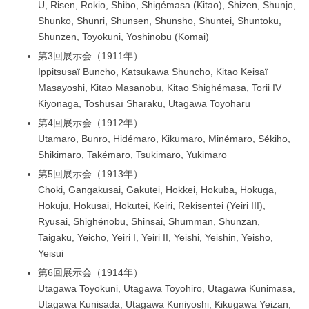
U, Risen, Rokio, Shibo, Shigémasa (Kitao), Shizen, Shunjo,
Shunko, Shunri, Shunsen, Shunsho, Shuntei, Shuntoku,
Shunzen, Toyokuni, Yoshinobu (Komai)
第3回展示会（1911年）
Ippitsusaï Buncho, Katsukawa Shuncho, Kitao Keisaï
Masayoshi, Kitao Masanobu, Kitao Shighémasa, Torii IV
Kiyonaga, Toshusaï Sharaku, Utagawa Toyoharu
第4回展示会（1912年）
Utamaro, Bunro, Hidémaro, Kikumaro, Minémaro, Sékiho,
Shikimaro, Takémaro, Tsukimaro, Yukimaro
第5回展示会（1913年）
Choki, Gangakusai, Gakutei, Hokkei, Hokuba, Hokuga,
Hokuju, Hokusai, Hokutei, Keiri, Rekisentei (Yeiri III),
Ryusai, Shighénobu, Shinsai, Shumman, Shunzan,
Taigaku, Yeicho, Yeiri I, Yeiri II, Yeishi, Yeishin, Yeisho,
Yeisui
第6回展示会（1914年）
Utagawa Toyokuni, Utagawa Toyohiro, Utagawa Kunimasa,
Utagawa Kunisada, Utagawa Kuniyoshi, Kikugawa Yeizan,