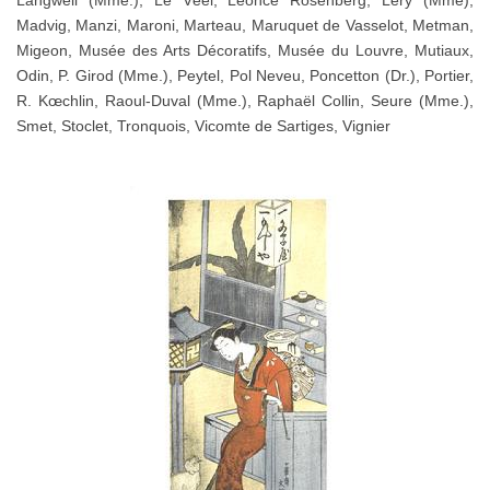
Madvig, Manzi, Maroni, Marteau, Maruquet de Vasselot, Metman,
Migeon, Musée des Arts Décoratifs, Musée du Louvre, Mutiaux,
Odin, P. Girod (Mme.), Peytel, Pol Neveu, Poncetton (Dr.), Portier,
R. Kœchlin, Raoul-Duval (Mme.), Raphaël Collin, Seure (Mme.),
Smet, Stoclet, Tronquois, Vicomte de Sartiges, Vignier