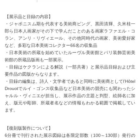
【展示品と目録の内容】
・ジャポニスム期を代表する美術商ビング、黒田清輝、久米桂一
郎ら日本人画家がその下で学んだことのある画家ラファエル・コ
ラン、アンリ・リヴィエール、その他同時代の画家、美術愛好家
など、多彩な日本美術コレクター66名の収集品
・日本美術の所蔵を始めていたルーヴル美術館とパリ装飾芸術美
術館の所蔵品版画も一部展示。
・目録はケクランによる解説（一部共著）と展示品目録および主
要作品の図版からなります。
・目録の編集は、詩人・文学者であると同時に美術商としてl’Hôtel
Drouotでルイ・ゴンス収集品など日本美術の競売にも関わったシ
ャルル・ヴィニエが担当し、展示作品の主題と判型、絵師名に加
え、版元や彫師、所蔵者名などの情報もわかる範囲で掲載してい
ます。
【復刻版製作について】
6分冊で刊行された展示図録は各限定部数（100～130部）発行の