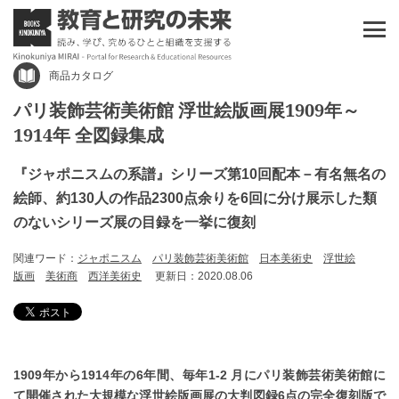
商品カタログ
パリ装飾芸術美術館 浮世絵版画展1909年～
1914年 全図録集成
『ジャポニスムの系譜』シリーズ第10回配本－有名無名の
絵師、約130人の作品2300点余りを6回に分け展示した類
のないシリーズ展の目録を一挙に復刻
関連ワード：
ジャポニスム
パリ装飾芸術美術館
日本美術史
浮世絵
版画
美術商
西洋美術史
更新日：2020.08.06
1909年から1914年の6年間、毎年1-2 月にパリ装飾芸術美術館に
て開催された大規模な浮世絵版画展の大判図録6点の完全復刻版で