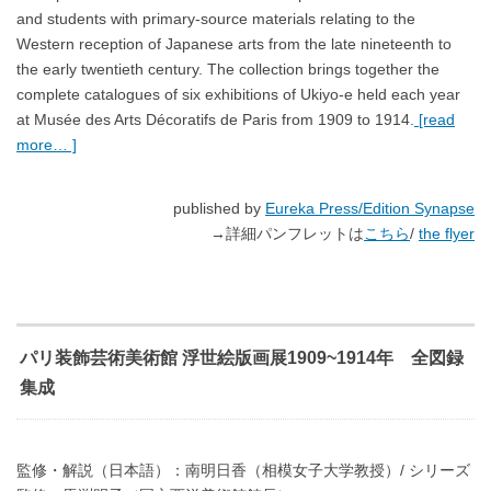
and students with primary-source materials relating to the
Western reception of Japanese arts from the late nineteenth to
the early twentieth century. The collection brings together the
complete catalogues of six exhibitions of Ukiyo-e held each year
at Musée des Arts Décoratifs de Paris from 1909 to 1914.
[read
more… ]
published by
Eureka Press/Edition Synapse
→詳細パンフレットは
こちら
/
the flyer
パリ装飾芸術美術館 浮世絵版画展1909~1914年 全図録
集成
監修・解説（日本語）：南明日香（相模女子大学教授）/ シリーズ