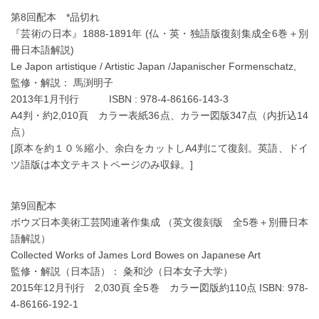
第8回配本 *品切れ
『芸術の日本』1888-1891年 (仏・英・独語版復刻集成全6巻＋別
冊日本語解説)
Le Japon artistique / Artistic Japan /Japanischer Formenschatz,
監修・解説： 馬渕明子
2013年1月刊行 ISBN : 978-4-86166-143-3
A4判・約2,010頁 カラー表紙36点、カラー図版347点（内折込14
点）
[原本を約１０％縮小、余白をカットしA4判にて復刻。英語、ドイ
ツ語版は本文テキストページのみ収録。]
第9回配本
ボウズ日本美術工芸関連著作集成 （英文復刻版 全5巻＋別冊日本
語解説）
Collected Works of James Lord Bowes on Japanese Art
監修・解説（日本語）： 粂和沙（日本女子大学）
2015年12月刊行 2,030頁 全5巻 カラー図版約110点 ISBN: 978-
4-86166-192-1