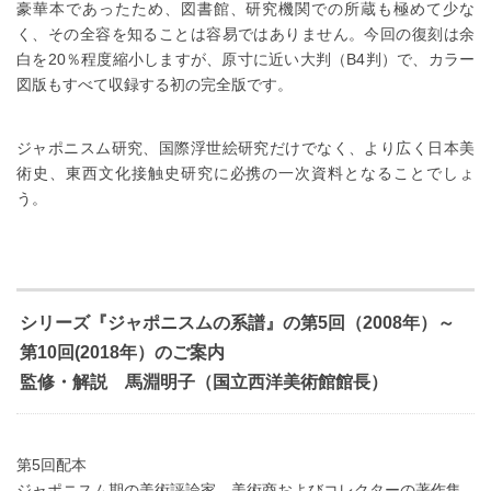
豪華本であったため、図書館、研究機関での所蔵も極めて少な
く、その全容を知ることは容易ではありません。今回の復刻は余
白を20％程度縮小しますが、原寸に近い大判（B4判）で、カラー
図版もすべて収録する初の完全版です。
ジャポニスム研究、国際浮世絵研究だけでなく、より広く日本美
術史、東西文化接触史研究に必携の一次資料となることでしょ
う。
シリーズ『ジャポニスムの系譜』の第5回（2008年）～
第10回(2018年）のご案内
監修・解説 馬淵明子（国立西洋美術館館長）
第5回配本
ジャポニスム期の美術評論家、美術商およびコレクターの著作集