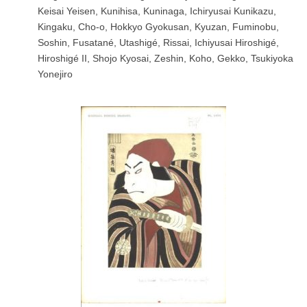
Keisai Yeisen, Kunihisa, Kuninaga, Ichiryusai Kunikazu,
Kingaku, Cho-o, Hokkyo Gyokusan, Kyuzan, Fuminobu,
Soshin, Fusatané, Utashigé, Rissai, Ichiyusai Hiroshigé,
Hiroshigé II, Shojo Kyosai, Zeshin, Koho, Gekko, Tsukiyoka
Yonejiro