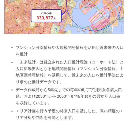
マンション分譲情報や大規模開発情報を活用し近未来の人口
を推計
「未来統計」は確立された人口推計理論（コーホート法）と
人口変動要因となる地域開発情報（マンション分譲情報、土
地区画整理情報）を活用して、近未来の人口を推計手法によ
り求めた推計データです。
データ作成時から5年先までの毎年の町丁字別男女各歳人口
値、および2030年から2050年まで5年おきの男女別人口値
を収録しています。
エリア計画を行う予定の将来人口を基にした、高い精度のエ
リア分析や判断を可能とします。