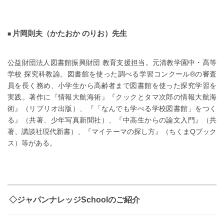
片岡則夫（かたおか のりお）先生
公益財団法人図書館振興財団 教育支援担当。元清教学園中・高等
学校 探究科教諭。図書館を使った調べる学習コンクール®の審査
員を長く務め、小学生から高齢者まで図書館を使った探究学習を
実践。著作に『情報大航海術』『クックとタマ次郎の情報大航海
術』（リブリオ出版）、『「なんでも学べる学校図書館」をつく
る』（共著、少年写真新聞社）、『中高生からの論文入門』（共
著、講談社現代新書）、『マイテーマの探し方』（ちくまQブック
ス）等がある。
◇ジャパンナレッジSchoolのご紹介