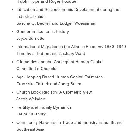
Ralph Hippe and Roger Fouquet
Education and Socioeconomic Development during the
Industrialization
Sascha O. Becker and Ludger Woessmann
Gender in Economic History
Joyce Burnette
International Migration in the Atlantic Economy 1850–1940
Timothy J. Hatton and Zachary Ward
Cliometrics and the Concept of Human Capital
Charlotte Le Chapelain
Age-Heaping Based Human Capital Estimates
Franziska Tollnek and Joerg Baten
Church Book Registry: A Cliometric View
Jacob Weisdorf
Fertility and Family Dynamics
Laura Salisbury
Community Networks in Trade and Industry in South and
Southeast Asia