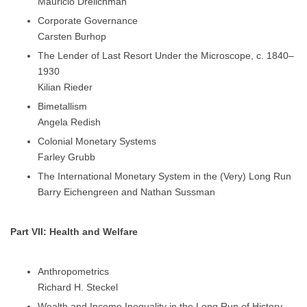
Mauricio Drelichman
Corporate Governance
Carsten Burhop
The Lender of Last Resort Under the Microscope, c. 1840–
1930
Kilian Rieder
Bimetallism
Angela Redish
Colonial Monetary Systems
Farley Grubb
The International Monetary System in the (Very) Long Run
Barry Eichengreen and Nathan Sussman
Part VII: Health and Welfare
Anthropometrics
Richard H. Steckel
Wealth and Income Inequality in the Long Run of History