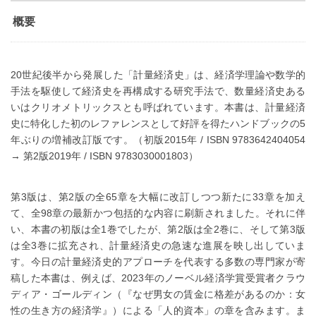
概要
20世紀後半から発展した「計量経済史」は、経済学理論や数学的
手法を駆使して経済史を再構成する研究手法で、数量経済史ある
いはクリオメトリックスとも呼ばれています。本書は、計量経済
史に特化した初のレファレンスとして好評を得たハンドブックの5
年ぶりの増補改訂版です。（初版2015年 / ISBN 9783642404054
→ 第2版2019年 / ISBN 9783030001803）
第3版は、第2版の全65章を大幅に改訂しつつ新たに33章を加え
て、全98章の最新かつ包括的な内容に刷新されました。それに伴
い、本書の初版は全1巻でしたが、第2版は全2巻に、そして第3版
は全3巻に拡充され、計量経済史の急速な進展を映し出していま
す。今日の計量経済史的アプローチを代表する多数の専門家が寄
稿した本書は、例えば、2023年のノーベル経済学賞受賞者クラウ
ディア・ゴールディン（『なぜ男女の賃金に格差があるのか：女
性の生き方の経済学』）による「人的資本」の章を含みます。ま