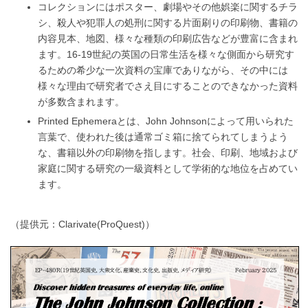
コレクションにはポスター、劇場やその他娯楽に関するチラ
シ、殺人や犯罪人の処刑に関する片面刷りの印刷物、書籍の
内容見本、地図、様々な種類の印刷広告などが豊富に含まれ
ます。16-19世紀の英国の日常生活を様々な側面から研究す
るための希少な一次資料の宝庫でありながら、その中には
様々な理由で研究者でさえ目にすることのできなかった資料
が多数含まれます。
Printed Ephemeraとは、John Johnsonによって用いられた
言葉で、使われた後は通常ゴミ箱に捨てられてしまうよう
な、書籍以外の印刷物を指します。社会、印刷、地域および
家庭に関する研究の一級資料として学術的な地位を占めてい
ます。
（提供元：Clarivate(ProQuest)）