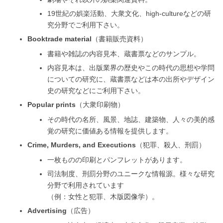
19世紀の娯楽活動、大衆文化、high-cultureなどの研
究分野でご利用下さい。
Booktrade material
（書籍販売資料）
書籍や雑誌の内容見本、蔵書票などのサンプル。
内容見本は、出版業界の歴史やこの時代の思想や学問
についての研究に、蔵書票などは本の出所やデザイン
史の研究などにご利用下さい。
Popular prints
（大衆印刷物）
その時代の名所、風景、地誌、建築物、人々の美的感
覚の研究に価値ある情報を提供します。
Crime, Murders, and Executions
（犯罪、殺人、刑罰）
一枚ものの印刷とパンフレットがあります。
司法制度、刑罰分野のユニークな情報源。様々な研究
分野で利用されています
（例：女性と犯罪、木版図像学）。
Advertising
（広告）