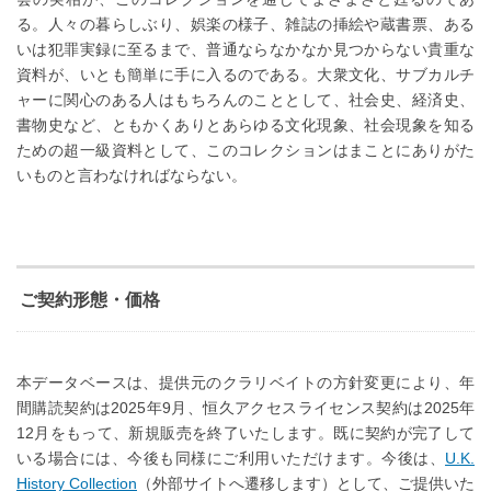
る。人々の暮らしぶり、娯楽の様子、雑誌の挿絵や蔵書票、ある
いは犯罪実録に至るまで、普通ならなかなか見つからない貴重な
資料が、いとも簡単に手に入るのである。大衆文化、サブカルチ
ャーに関心のある人はもちろんのこととして、社会史、経済史、
書物史など、ともかくありとあらゆる文化現象、社会現象を知る
ための超一級資料として、このコレクションはまことにありがた
いものと言わなければならない。
ご契約形態・価格
本データベースは、提供元のクラリベイトの方針変更により、年
間購読契約は2025年9月、恒久アクセスライセンス契約は2025年
12月をもって、新規販売を終了いたします。既に契約が完了して
いる場合には、今後も同様にご利用いただけます。
今後は、
U.K.
History Collection
（外部サイトへ遷移します）
として、ご提供いた