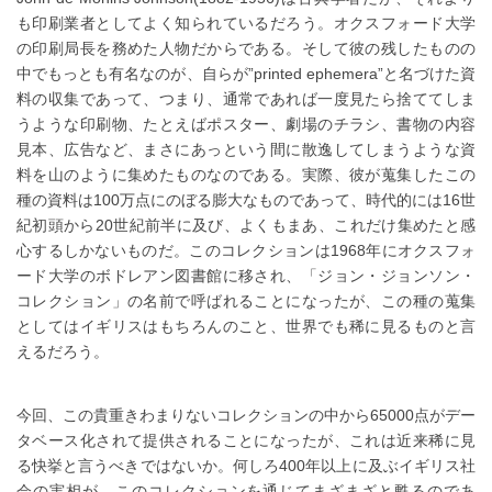
も印刷業者としてよく知られているだろう。オクスフォード大学
の印刷局長を務めた人物だからである。そして彼の残したものの
中でもっとも有名なのが、自らが”printed ephemera”と名づけた資
料の収集であって、つまり、通常であれば一度見たら捨ててしま
うような印刷物、たとえばポスター、劇場のチラシ、書物の内容
見本、広告など、まさにあっという間に散逸してしまうような資
料を山のように集めたものなのである。実際、彼が蒐集したこの
種の資料は100万点にのぼる膨大なものであって、時代的には16世
紀初頭から20世紀前半に及び、よくもまあ、これだけ集めたと感
心するしかないものだ。このコレクションは1968年にオクスフォ
ード大学のボドレアン図書館に移され、「ジョン・ジョンソン・
コレクション」の名前で呼ばれることになったが、この種の蒐集
としてはイギリスはもちろんのこと、世界でも稀に見るものと言
えるだろう。
今回、この貴重きわまりないコレクションの中から65000点がデー
タベース化されて提供されることになったが、これは近来稀に見
る快挙と言うべきではないか。何しろ400年以上に及ぶイギリス社
会の実相が、このコレクションを通じてまざまざと甦るのであ