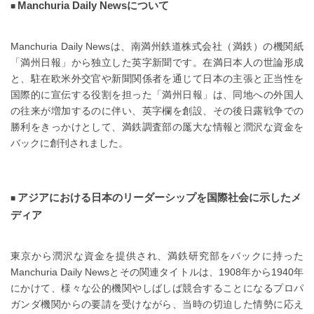
Manchuria Daily Newsについて
Manchuria Daily Newsは、南満州鉄道株式会社（満鉄）の機関紙
「満州日報」から独立した英字新聞です。在満日本人の世論形成
と、駐在欧米外交官や新聞関係者を通じて日本の主張と正当性を
国際的に宣伝する役割を担った「満州日報」は、同地への外国人
の往来が増加するのに伴い、英字欄を創設、その後日露戦争での
勝利をきっかけとして、満鉄調査部の厖大な情報と潤沢な資金を
バックに創刊されました。
アジアにおける日本のリーダーシップを国際社会に示したメ
ディア
東京から潤沢な資金を提供され、満鉄研究部をバックに持った
Manchuria Daily Newsとその関連タイトルは、1908年から1940年
にかけて、様々な公的機関やしばしば競合することになるプロパ
ガンダ機関からの要請を受けながら、当時の切迫した情勢に応え